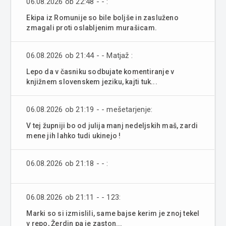
06.08.2026 ob 22:48 - - :
Ekipa iz Romunije so bile boljše in zasluženo
zmagali proti oslabljenim murašicam.
06.08.2026 ob 21:44 - - Matjaž :
Lepo da v časniku sodbujate komentiranje v
knjižnem slovenskem jeziku, kajti tuk...
06.08.2026 ob 21:19 - - mešetarjenje:
V tej župniji bo od julija manj nedeljskih maš, zardi
mene jih lahko tudi ukinejo !
06.08.2026 ob 21:18 - - :
06.08.2026 ob 21:11 - - 123:
Marki so si izmislili, same bajse kerim je znoj tekel
v repo, Žerdin pa je zaston...