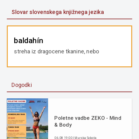
Slovar slovenskega knjižnega jezika
baldahín
streha iz dragocene tkanine, nebo
Dogodki
Poletne vadbe ZEKO - Mind
& Body
06.08 19:00 | Murska Sobota