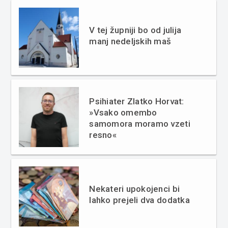
V tej župniji bo od julija
manj nedeljskih maš
Psihiater Zlatko Horvat:
»Vsako omembo
samomora moramo vzeti
resno«
Nekateri upokojenci bi
lahko prejeli dva dodatka