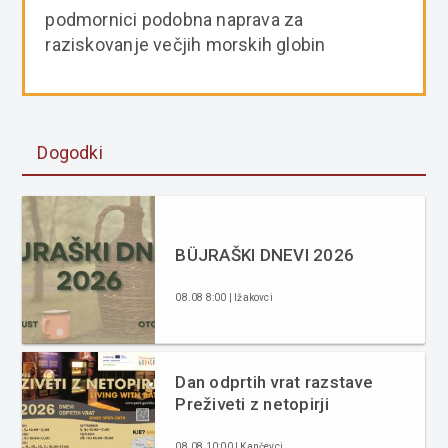
podmornici podobna naprava za
raziskovanje večjih morskih globin
Dogodki
BÜJRAŠKI DNEVI 2026
08.08 8:00 | Ižakovci
Dan odprtih vrat razstave
Preživeti z netopirji
08.08 10:00 | Kančevci