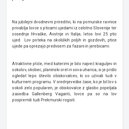
Na jubilejni dvodnevni prireditvi, ki na pomurske ravnice
privablja lovce s pticami ujedami iz celotne Slovenije ter
sosednje Hrvaške, Avstrije in Italije, letos lovi 25 ptic
ujed. Lov poteka na okoliških poljih in gozdovih, ptice
ujede pa oprezajo predvsem za fazani in jerebicami.
Atraktivne ptiče, med katerimi je bilo največ kraguljev in
sokolov, skobec, planinski orel in sova uharica, si je prišlo
ogledat lepo število obiskovalcev, ki so uživali tudi v
kulturnem programu. V srednjeveške čase, ko je bil lov s
sokoli zelo popularen, je obiskovalce z glasbo popeljala
zasedba Gallenberg Vaganti, lovce pa so na lov
pospremili tudi Prekmurski rogisti.