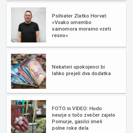
Psihiater Zlatko Horvat:
»Vsako omembo
samomora moramo vzeti
resno«
Nekateri upokojenci bi
lahko prejeli dva dodatka
FOTO in VIDEO: Hudo
neurje s točo zvečer zajelo
Pomurje, gasilci imeli
polne roke dela