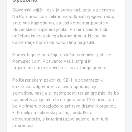
Slovenski knjižni jezik je samo naš, zato ga cenimo.
Na Pomurec.com želimo vzpodbujati njegovo rabo,
zato vas naprošamo, da vaš komentar podate v
slovenskem knjižnem jeziku. Pri tem sledite tudi
načelom kakovostnega komentiranja. Najboljše
komentarje bomo ob koncu leta nagradili.
Komentarji ne odražajo stališča uredniške politike
Pomurec.com. Pozivamo vas k strpni in
argumentirani razpravi brez sovražnega govora.
Po Kazenskem zakoniku KZ-1 je posameznik
kazensko odgovoren za javno spodbujanje
sovraštva, nasilja ali nestrpnosti ter za grožnjo, da bo
napadel življenje ali telo druge osebe. Pomurec.com
bo v primeru obrazložene zahteve državnih organov,
ki temelji na zakonski podlagi, podatke o
komentatorjih, s katerimi razpolagamo, tem tudi
posredoval.