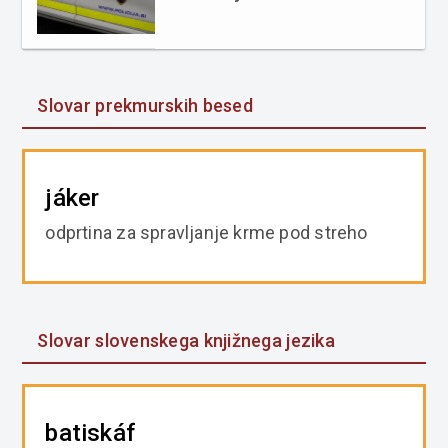
Slovar prekmurskih besed
jáker
odprtina za spravljanje krme pod streho
Slovar slovenskega knjižnega jezika
batiskáf