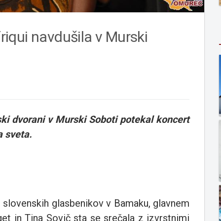
iqui navdušila v Murski
ski dvorani v Murski Soboti potekal koncert
a sveta.
ci slovenskih glasbenikov v Bamaku, glavnem
et in Tina Sovič sta se srečala z izvrstnimi