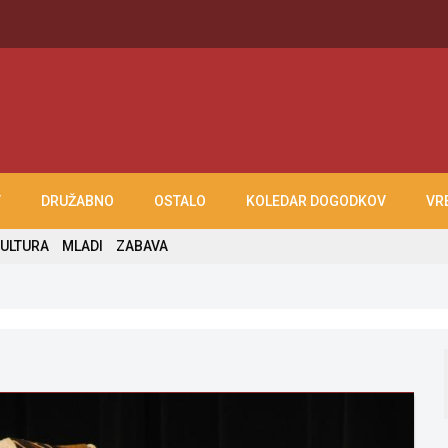
T
DRUŽABNO
OSTALO
KOLEDAR DOGODKOV
VR
ULTURA
MLADI
ZABAVA