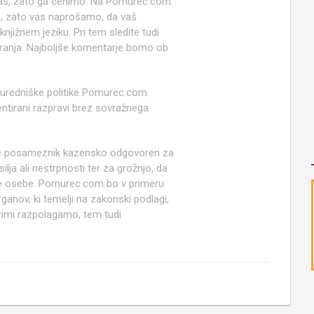
 naš, zato ga cenimo. Na Pomurec.com
o, zato vas naprošamo, da vaš
jižnem jeziku. Pri tem sledite tudi
anja. Najboljše komentarje bomo ob
 uredniške politike Pomurec.com.
ntirani razpravi brez sovražnega
e posameznik kazensko odgovoren za
lja ali nestrpnosti ter za grožnjo, da
ruge osebe. Pomurec.com bo v primeru
anov, ki temelji na zakonski podlagi,
rimi razpolagamo, tem tudi