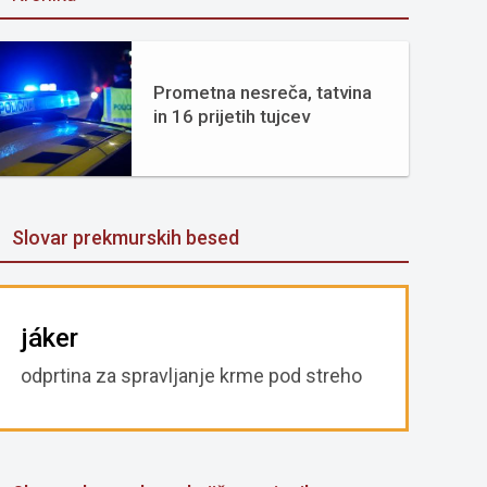
Prometna nesreča, tatvina
in 16 prijetih tujcev
Slovar prekmurskih besed
jáker
odprtina za spravljanje krme pod streho