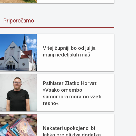
Priporočamo
V tej župniji bo od julija
manj nedeljskih maš
Psihiater Zlatko Horvat:
»Vsako omembo
samomora moramo vzeti
resno«
Nekateri upokojenci bi
lahko prejeli dva dodatka