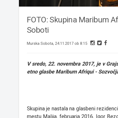
FOTO: Skupina Maribum Afr
Soboti
Murska Sobota, 24.11.2017 ob 8:15
V sredo, 22. novembra 2017, je v Graj
etno glasbe Maribum Afriqui - Sozvočj
Skupina je nastala na glasbeni reziden
mestu Malija, februarja 2016. Igor Bezg