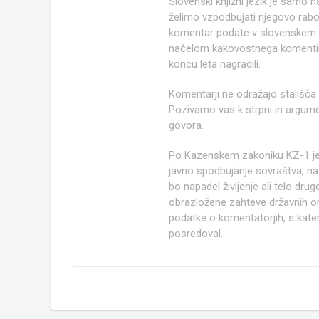
Slovenski knjižni jezik je samo
želimo vzpodbujati njegovo rab
komentar podate v slovenskem kn
načelom kakovostnega komentir
koncu leta nagradili.
Komentarji ne odražajo stališča
Pozivamo vas k strpni in argume
govora.
Po Kazenskem zakoniku KZ-1 j
javno spodbujanje sovraštva, nasi
bo napadel življenje ali telo d
obrazložene zahteve državnih org
podatke o komentatorjih, s kate
posredoval.