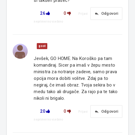
si takšen prasec?
26
0
reply
Odgovori
Prijavi
neprimerno vsebino
gost
Jevšek, GO HOME. Na Koroško pa tam
komandiraj. Sicer pa imaš v žepu mesto
ministra za notranje zadeve, samo prava
opcija mora dobiti volitve. Zdaj pa to
negiraj, če imaš obraz. Tvoja sekira bo v
medu tako ali drugače. Za rajo pa te tako
nikoli ni brigalo.
20
0
reply
Odgovori
Prijavi
neprimerno vsebino