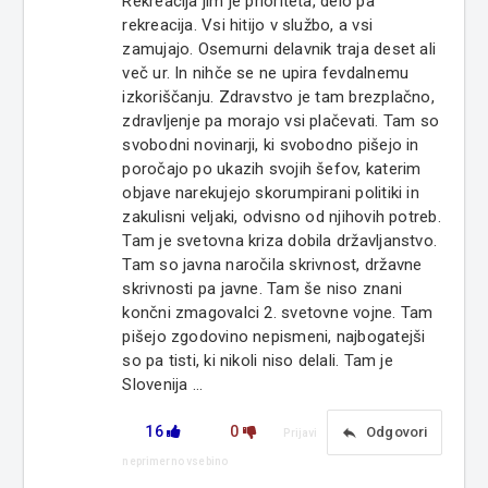
Rekreacija jim je prioriteta, delo pa
rekreacija. Vsi hitijo v službo, a vsi
zamujajo. Osemurni delavnik traja deset ali
več ur. In nihče se ne upira fevdalnemu
izkoriščanju. Zdravstvo je tam brezplačno,
zdravljenje pa morajo vsi plačevati. Tam so
svobodni novinarji, ki svobodno pišejo in
poročajo po ukazih svojih šefov, katerim
objave narekujejo skorumpirani politiki in
zakulisni veljaki, odvisno od njihovih potreb.
Tam je svetovna kriza dobila državljanstvo.
Tam so javna naročila skrivnost, državne
skrivnosti pa javne. Tam še niso znani
končni zmagovalci 2. svetovne vojne. Tam
pišejo zgodovino nepismeni, najbogatejši
so pa tisti, ki nikoli niso delali. Tam je
Slovenija ...
16
0
reply
Odgovori
Prijavi
neprimerno vsebino