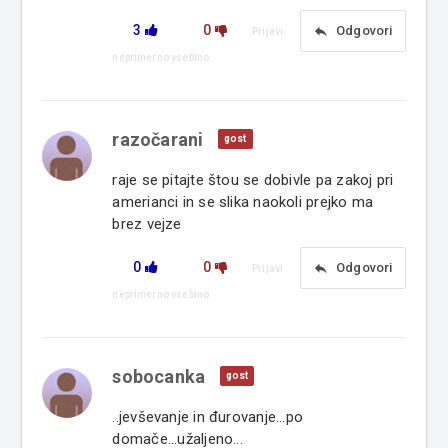
3
0
reply
Odgovori
Prijavi
neprimerno vsebino
razočarani
gost
raje se pitajte štou se dobivle pa zakoj pri
amerianci in se slika naokoli prejko ma
brez vejze
0
0
reply
Odgovori
Prijavi
neprimerno vsebino
sobocanka
gost
..jevševanje in đurovanje...po
domače...užaljeno...