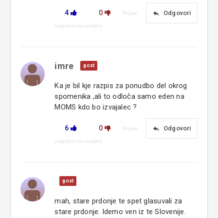
4
0
reply
Odgovori
Prijavi
neprimerno vsebino
imre
gost
Ka je bil kje razpis za ponudbo del okrog
spomenika ,ali to odloča samo eden na
MOMS kdo bo izvajalec ?
6
0
reply
Odgovori
Prijavi
neprimerno vsebino
gost
mah, stare prdonje te spet glasuvali za
stare prdonje. Idemo ven iz te Slovenije.