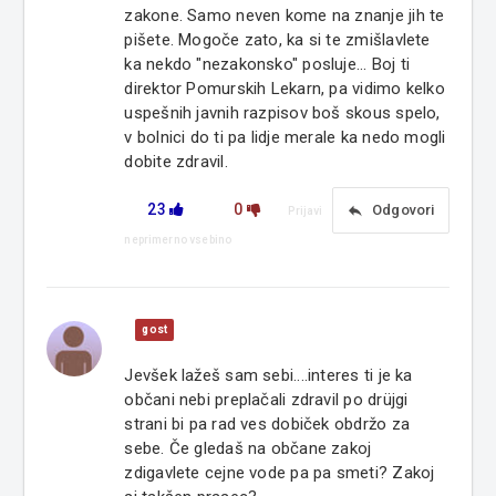
zakone. Samo neven kome na znanje jih te
pišete. Mogoče zato, ka si te zmišlavlete
ka nekdo "nezakonsko" posluje... Boj ti
direktor Pomurskih Lekarn, pa vidimo kelko
uspešnih javnih razpisov boš skous spelo,
v bolnici do ti pa lidje merale ka nedo mogli
dobite zdravil.
23
0
reply
Odgovori
Prijavi
neprimerno vsebino
gost
Jevšek lažeš sam sebi....interes ti je ka
občani nebi preplačali zdravil po drüjgi
strani bi pa rad ves dobiček obdržo za
sebe. Če gledaš na občane zakoj
zdigavlete cejne vode pa pa smeti? Zakoj