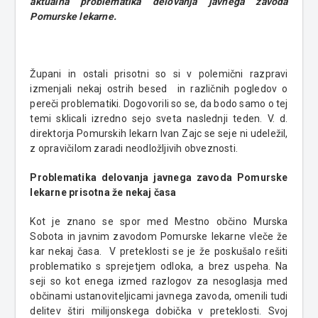
aktualna problematika delovanja javnega zavoda
Pomurske lekarne.
Župani in ostali prisotni so si v polemični razpravi
izmenjali nekaj ostrih besed in različnih pogledov o
pereči problematiki. Dogovorili so se, da bodo samo o tej
temi sklicali izredno sejo sveta naslednji teden. V. d.
direktorja Pomurskih lekarn Ivan Zajc se seje ni udeležil,
z opravičilom zaradi neodložljivih obveznosti.
Problematika delovanja javnega zavoda Pomurske
lekarne prisotna že nekaj časa
Kot je znano se spor med Mestno občino Murska
Sobota in javnim zavodom Pomurske lekarne vleče že
kar nekaj časa. V preteklosti se je že poskušalo rešiti
problematiko s sprejetjem odloka, a brez uspeha. Na
seji so kot enega izmed razlogov za nesoglasja med
občinami ustanoviteljicami javnega zavoda, omenili tudi
delitev štiri milijonskega dobička v preteklosti. Svoj