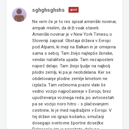
sghghsghshs
gost
Ne vem če je to res spisal ameriški novinar,
ampak mislim, da drži vsak stavek:
Ameriški novinar je v New York Timesu o
Sloveniji zapisal: Obstaja država v Evropi
pod Alpami, ki meji na Balkan in je omejena
sama s seboj. Tam živijo najlepše ženske,
vendar nataliteta upada. Tam nezaposleni
največ delajo. Tam živijo ljudje na najbolj
plodni zemlji, ki pa je neobdelana. Ker se
obdelovanje plodne zemlje kmetom ne
izplača. Tam večinoma prazni vlaki še
vedno vozijo najpočasneje v Evropi, brez
upoštevanja voznega reda, po avtocestah
pa se vozijo noro hitro - s plačevanjem
cestnine, ki je med najdražjimi v Evropi. V
tej državi vsi igrajo košarko, smučarji
dosegajo svetovne športne dosežke.