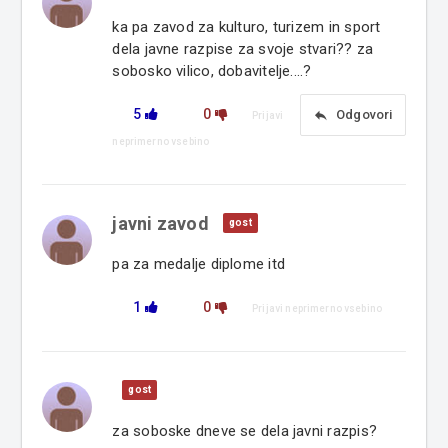
ka pa zavod za kulturo, turizem in sport
dela javne razpise za svoje stvari?? za
sobosko vilico, dobavitelje....?
5
0
reply
Odgovori
Prijavi
neprimerno vsebino
javni zavod
gost
pa za medalje diplome itd
1
0
Prijavi neprimerno vsebino
gost
za soboske dneve se dela javni razpis?