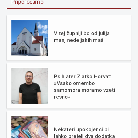
Priporočamo
V tej župniji bo od julija
manj nedeljskih maš
Psihiater Zlatko Horvat:
»Vsako omembo
samomora moramo vzeti
resno«
Nekateri upokojenci bi
lahko prejeli dva dodatka