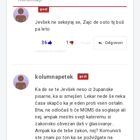
gost
Jevšek ne sekejraj se, Zajc de osto tij boš
pa leto
36
1
reply
Odgovori
Prijavi
neprimerno vsebino
kolumnapetek
gost
Ka de se te Jevšek neso iz županske
pisarne, ka si smejšen. Lekar nede še neka
časa skapčo ka je eden proti vsen ostalin.
Btw, ne odločaš ti če MOMS da soglasje ali
nej, ampak mestni svejt kateremu si
zakonsko obvezan dati v glasovanje...
Ampak ka de tebe zakon, nej? Komunisti
ste znani po ton ka se požvižgate na