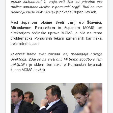
primer zakonitosti in urejenosti, kjer so prisotne vse
občine soustanoviteljice v pomurski regiji. Tudi na tem
področju vlada velik nered,«
je povedal župan Jevšek.
Med
županom občine Sveti Jurij ob Ščavnici,
Miroslavom Petrovičem
in županom MOMS ter
direktorjem občinske uprave MOMS je bilo na temo
problematike Pomurskih lekarn izmenjanih kar nekaj
polemičnih besed.
»Pozvali bomo svet zavoda, naj predlagajo novega
direktorja. Zdaj so na vrsti oni. Mi bomo zgodbo s tem
zaključili,«
je sklenil tematiko o Pomurskih lekarnah
župan MOMS Jevšek.