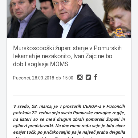
Murskosoboški župan: stanje v Pomurskih
lekarnah je nezakonito, Ivan Zajc ne bo
dobil soglasja MOMS
Puconci, 28.03.2018 ob 15:00
V sredo, 28. marca, je v prostorih CEROP-a v Puconcih
potekala 72. redna seja sveta Pomurske razvojne regije,
na kateri so se med drugim zbrali pomurski župani in
njihovi predstavniki. Na dnevnem redu seje je bilo sicer
enajst točk, po pričakovanjih pa je največ prahu dvignila