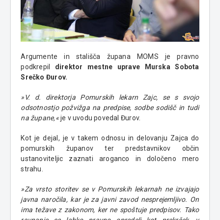
Argumente in stališča župana MOMS je pravno
podkrepil
direktor mestne uprave Murska Sobota
Srečko Đurov.
»V. d. direktorja Pomurskih lekarn Zajc, se s svojo
odsotnostjo požvižga na predpise, sodbe sodišč in tudi
na župane,«
je v uvodu povedal Đurov.
Kot je dejal, je v takem odnosu in delovanju Zajca do
pomurskih županov ter predstavnikov občin
ustanoviteljic zaznati aroganco in določeno mero
strahu.
»Za vrsto storitev se v Pomurskih lekarnah ne izvajajo
javna naročila, kar je za javni zavod nesprejemljivo. On
ima težave z zakonom, ker ne spoštuje predpisov. Tako
ravnanje se lahko pravno opredeli kot prekršek, v