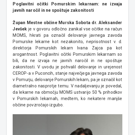
Poglavitni očitki Pomurskim lekarnam: ne izvaja
javnih naročil in ne spoštuje zakonitosti
Župan Mestne občine Murska Sobota dr. Aleksander
Jevšek
je v govoru odločno zanikal vse očitke na račun
MOMS, hkrati pa označil delovanje javnega zavoda
Pomurske lekarne kot nezakonito, neprisotnost v. d.
direktorja Pomurskih lekarn Ivana Zajca pa kot
arogantnost. Poglavitni očitki Pomurskim lekarnam so
bili, da ne izvaja ne javnih naročil in ne spoštuje
zakonitosti. V uvodu je pohvalil delovanje in urejenost
CEROP-a v Puconcih, stanje največjega javnega zavoda
v Pomurju, delovanje Pomurskih lekarn, pa je označil kot
diametralno nasprotje temu. V nadaljevanju je povedal,
da lekarne na območju MOMS ustvarijo 50 % prihodkov
v Pomurskih lekarnah, medtem, ko nekatere manjše
občine povzročajo izgubo.