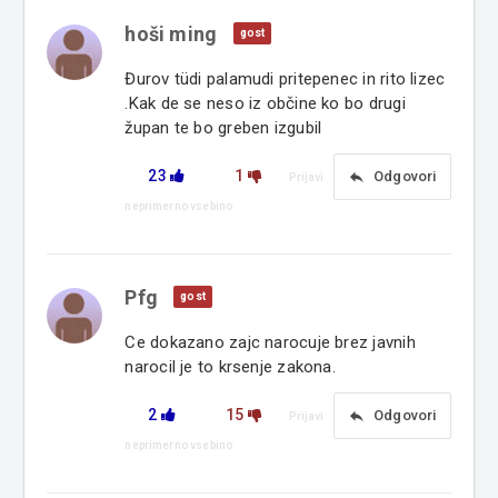
hoši ming
gost
Đurov tüdi palamudi pritepenec in rito lizec
.Kak de se neso iz občine ko bo drugi
župan te bo greben izgubil
23
1
reply
Odgovori
Prijavi
neprimerno vsebino
Pfg
gost
Ce dokazano zajc narocuje brez javnih
narocil je to krsenje zakona.
2
15
reply
Odgovori
Prijavi
neprimerno vsebino