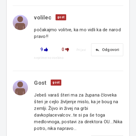
volilec
gost
počakajmo volitve, ka mo vidli ka de narod
pravo!!
9
0
reply
Odgovori
Prijavi
neprimerno vsebino
Gost
gost
Jebeš varaš šteri ma za župana človeka
šteri je cejlo življenje mislo, ka je boug na
zemlji. Žijvo in živej na grbi
davkoplacevalcov...te si pa še toga
medlovnoga, postavi za direktora OU....Nika
potro, nika napravo...