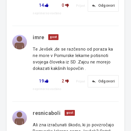
14
0
reply
Odgovori
Prijavi
neprimerno vsebino
imre
gost
Te Jevšek ,de se razčesno od poraza ka
ne more v Pomurske lekarne potisnoti
svojega človeka iz SD .Zajcu ne morejo
dokazati kakšnih lopovčin .
19
2
reply
Odgovori
Prijavi
neprimerno vsebino
resnicaboli
gost
Ali zna izračunati škodo, ki jo povzročajo