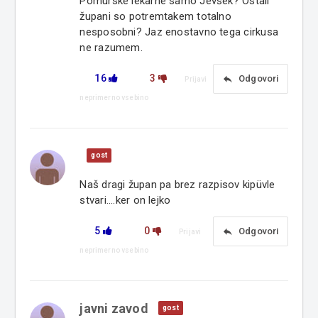
Pomurske lekarne samo Jevšek? Ostali
župani so potremtakem totalno
nesposobni? Jaz enostavno tega cirkusa
ne razumem.
16
3
reply
Odgovori
Prijavi
neprimerno vsebino
gost
Naš dragi župan pa brez razpisov kipüvle
stvari....ker on lejko
5
0
reply
Odgovori
Prijavi
neprimerno vsebino
javni zavod
gost