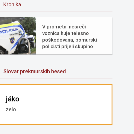
Kronika
V prometni nesreči
voznica huje telesno
poškodovana, pomurski
policisti prijeli skupino
tujcev
Slovar prekmurskih besed
jáko
zelo