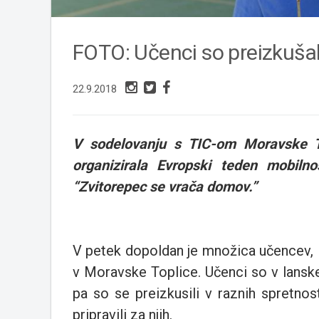
FOTO: Učenci so preizkušali
22.9.2018
V sodelovanju s TIC-om Moravske To
organizirala Evropski teden mobilnos
“Zvitorepec se vrača domov.”
V petek dopoldan je množica učencev, iz
v Moravske Toplice. Učenci so v lanskem
pa so se preizkusili v raznih spretnosti
pripravili za njih.