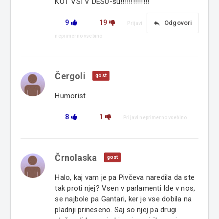
KOT VSI V DESU-su!!!!!!!!!!!!!!
9
19
reply
Odgovori
Prijavi
neprimerno vsebino
Čergoli
gost
Humorist.
8
1
Prijavi neprimerno vsebino
Črnolaska
gost
Halo, kaj vam je pa Pivčeva naredila da ste
tak proti njej? Vsen v parlamenti Ide v nos,
se najbole pa Gantari, ker je vse dobila na
pladnji prineseno. Saj so njej pa drugi