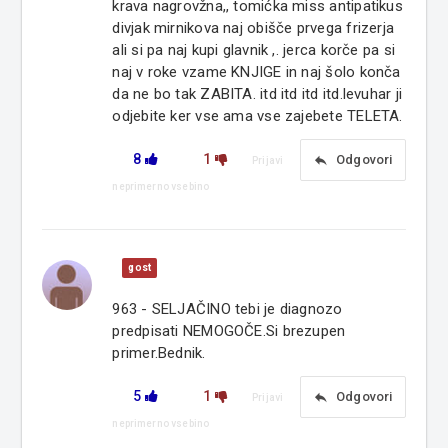
krava nagrovžna,, tomićka miss antipatikus
divjak mirnikova naj obišče prvega frizerja
ali si pa naj kupi glavnik ,. jerca korče pa si
naj v roke vzame KNJIGE in naj šolo konča
da ne bo tak ZABITA. itd itd itd itd.levuhar ji
odjebite ker vse ama vse zajebete TELETA.
8
1
reply
Odgovori
Prijavi
neprimerno vsebino
gost
963 - SELJAČINO tebi je diagnozo
predpisati NEMOGOČE.Si brezupen
primer.Bednik.
5
1
reply
Odgovori
Prijavi
neprimerno vsebino