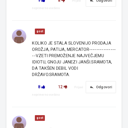
9
8
reply
Odgovori
Prijavi
neprimerno vsebino
gost
KOLIKO JE STALA SLOVENIJO PRODAJA
OROŽJA, PATIJA, MERCATOR---------------
--VZETI PREMOŽENJE NAJVEČJEMU
IDIOTU, GNOJU JANEZI JANŠI.SRAMOTA,
DA TAKŠEN DEBIL VODI
DRŽAVO.SRAMOTA.
8
12
reply
Odgovori
Prijavi
neprimerno vsebino
gost