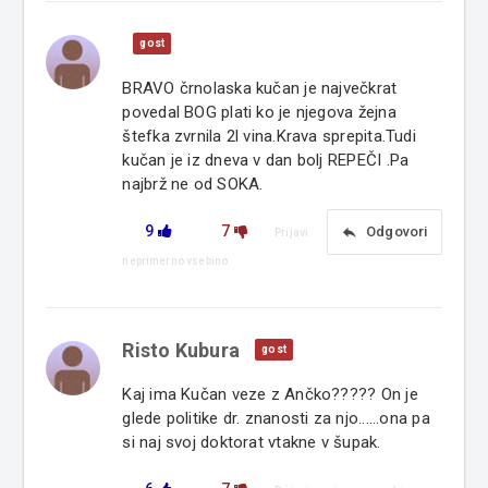
gost
BRAVO črnolaska kučan je največkrat
povedal BOG plati ko je njegova žejna
štefka zvrnila 2l vina.Krava sprepita.Tudi
kučan je iz dneva v dan bolj REPEČI .Pa
najbrž ne od SOKA.
9
7
reply
Odgovori
Prijavi
neprimerno vsebino
Risto Kubura
gost
Kaj ima Kučan veze z Ančko????? On je
glede politike dr. znanosti za njo......ona pa
si naj svoj doktorat vtakne v šupak.