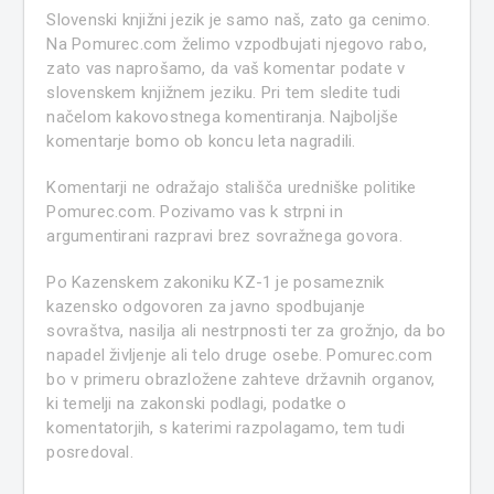
Slovenski knjižni jezik je samo naš, zato ga cenimo.
Na Pomurec.com želimo vzpodbujati njegovo rabo,
zato vas naprošamo, da vaš komentar podate v
slovenskem knjižnem jeziku. Pri tem sledite tudi
načelom kakovostnega komentiranja. Najboljše
komentarje bomo ob koncu leta nagradili.
Komentarji ne odražajo stališča uredniške politike
Pomurec.com. Pozivamo vas k strpni in
argumentirani razpravi brez sovražnega govora.
Po Kazenskem zakoniku KZ-1 je posameznik
kazensko odgovoren za javno spodbujanje
sovraštva, nasilja ali nestrpnosti ter za grožnjo, da bo
napadel življenje ali telo druge osebe. Pomurec.com
bo v primeru obrazložene zahteve državnih organov,
ki temelji na zakonski podlagi, podatke o
komentatorjih, s katerimi razpolagamo, tem tudi
posredoval.