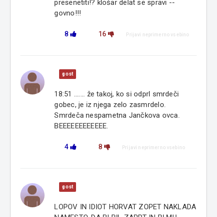
presenetiti!? klošar delat se spravi --
govno!!!
8
16
Prijavi neprimerno vsebino
gost
18:51 ....... že takoj, ko si odprl smrdeči
gobec, je iz njega zelo zasmrdelo.
Smrdeča nespametna Jančkova ovca.
BEEEEEEEEEEEE.
4
8
Prijavi neprimerno vsebino
gost
LOPOV IN IDIOT HORVAT ZOPET NAKLADA