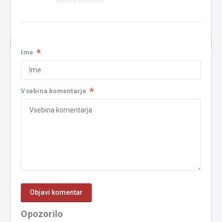
neprimerno vsebino
*
Ime
*
Vsebina komentarja
Opozorilo