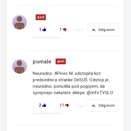
gost
1
1
reply
Odgovori
Prijavi
neprimerno vsebino
pomale
gost
Neuradno: APivec NI odstopila kot
predsednica stranke DeSUS. Odstop je,
neuradno, ponudila pod pogojem, da
sprejmejo nekatere sklepe. @InfoTVSLO
2
11
reply
Odgovori
Prijavi
neprimerno vsebino