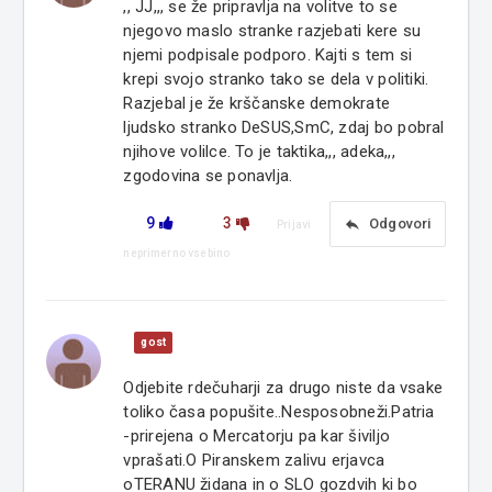
,, JJ,,, se že pripravlja na volitve to se
njegovo maslo stranke razjebati kere su
njemi podpisale podporo. Kajti s tem si
krepi svojo stranko tako se dela v politiki.
Razjebal je že krščanske demokrate
ljudsko stranko DeSUS,SmC, zdaj bo pobral
njihove volilce. To je taktika,,, adeka,,,
zgodovina se ponavlja.
9
3
reply
Odgovori
Prijavi
neprimerno vsebino
gost
Odjebite rdečuharji za drugo niste da vsake
toliko časa popušite..Nesposobneži.Patria
-prirejena o Mercatorju pa kar šiviljo
vprašati.O Piranskem zalivu erjavca
oTERANU židana in o SLO gozdvih ki bo