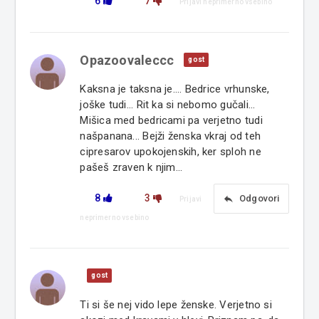
6
7
Prijavi neprimerno vsebino
Opazoovaleccc
gost
Kaksna je taksna je.... Bedrice vrhunske,
joške tudi... Rit ka si nebomo gučali...
Mišica med bedricami pa verjetno tudi
našpanana... Bejži ženska vkraj od teh
cipresarov upokojenskih, ker sploh ne
pašeš zraven k njim...
8
3
reply
Odgovori
Prijavi
neprimerno vsebino
gost
Ti si še nej vido lepe ženske. Verjetno si