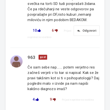
svečka na torti SD tudi povprašati židana.
Če pa rdečuharji ne veste odgovorov pa
povprašajte pri DF,risto kuburi ,nemanji
miloviću in njim podobim BEDAKOM.
10
6
reply
Odgovori
Prijavi
neprimerno vsebino
963
gost
Če sam sebe nap....... potem verjetno res
začneš verjeti v to kar si napisal. Kak se že
pravi takšnim kot si ti v psihopatologiji? Daj
pogledni malo v izvide pa nam napiši
kakšno diagnozo imaš?
4
9
Prijavi neprimerno vsebino