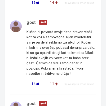
16
14
Prijavi neprimerno vsebino
gost
gost
Kučan ni povsod svoje dece zraven vlačil
kot ta koza samovečna. Njen mladoletni
sin je pa delal reklamo za alkohol. Kučan
nikoli ni v svoj žep pobasal denarja za delo,
ki so ga opravili drugi kot ta kmetica.Nikoli
ni izdal svojih volivcev kot ta baba brez
časti. Čarovnica vidi samo denar in
pozicijo. Pokvarjena krastača. Tvoje
navedbe in trditve ne držijo !
14
11
Prijavi neprimerno vsebino
gost
gost