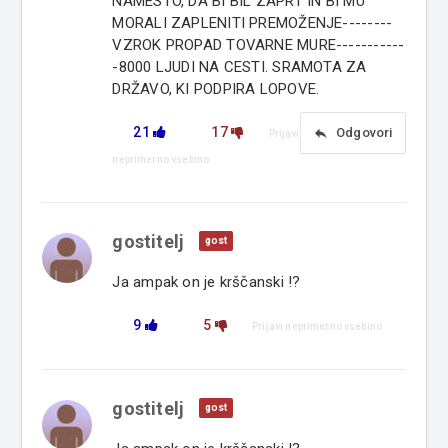
NAMESTO, DA BI BIL ZAPRT IN BI MU
MORALI ZAPLENITI PREMOŽENJE--------
VZROK PROPAD TOVARNE MURE-----------
-8000 LJUDI NA CESTI. SRAMOTA ZA
DRŽAVO, KI PODPIRA LOPOVE.
21
17
reply
Odgovori
Prijavi
neprimerno vsebino
gostitelj
gost
Ja ampak on je krščanski !?
9
5
Prijavi neprimerno vsebino
gostitelj
gost