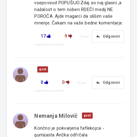
vsepovsod POPUŠIJO.Zdaj so naj glasni ,a
nažalost o tem noben RDEČI medij NE
POROČA. Ajde magarci da slišim vaše
mnenje. Čakam na vaše bedne komentarje.
17
9
reply
Odgovori
Prijavi
neprimerno vsebino
gost
0
0
reply
Odgovori
Prijavi
neprimerno vsebino
Nemanja Milovič
gost
Končno je pokvarjena faflekojca -
gumijasta Ančka odfrčala.