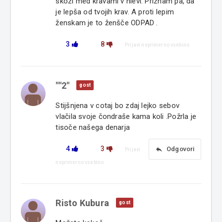
skozi med kravami v hlevi. Priznam pa, da
je lepša od tvojih krav. A proti lepim
ženskam je to ženšče ODPAD .
3
8
Prijavi neprimerno vsebino
""2"
gost
Stijšnjena v cotaj bo zdaj lejko sebov
vlačila svoje čondraše kama koli .Požrla je
tisoče našega denarja
4
3
reply
Odgovori
Prijavi
neprimerno vsebino
Risto Kubura
gost