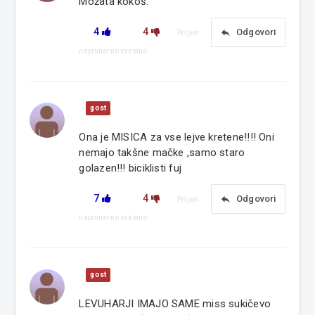
Možata kokoš.
4
4
reply
Odgovori
Prijavi
neprimerno vsebino
gost
Ona je MISICA za vse lejve kretene!!!! Oni
nemajo takšne mačke ,samo staro
golazen!!! biciklisti fuj
7
4
reply
Odgovori
Prijavi
neprimerno vsebino
gost
LEVUHARJI IMAJO SAME miss sukičevo