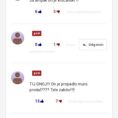
Ja ampak on je krščanski !?
6
5
Prijavi neprimerno vsebino
gost
0
1
reply
Odgovori
Prijavi
neprimerno vsebino
gost
TIJ GNOJ!!! On je propadlo muro
prodal???? Tele zabito!!!!
15
7
Prijavi neprimerno vsebino