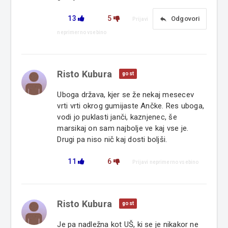
13
5
reply
Odgovori
Prijavi
neprimerno vsebino
Risto Kubura
gost
Uboga država, kjer se že nekaj mesecev
vrti vrti okrog gumijaste Ančke. Res uboga,
vodi jo puklasti janči, kaznjenec, še
marsikaj on sam najbolje ve kaj vse je.
Drugi pa niso nič kaj dosti boljši.
11
6
Prijavi neprimerno vsebino
Risto Kubura
gost
Je pa nadležna kot UŠ, ki se je nikakor ne