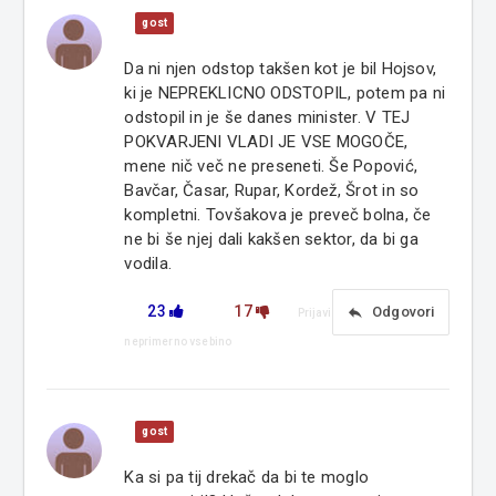
gost
Da ni njen odstop takšen kot je bil Hojsov,
ki je NEPREKLICNO ODSTOPIL, potem pa ni
odstopil in je še danes minister. V TEJ
POKVARJENI VLADI JE VSE MOGOČE,
mene nič več ne preseneti. Še Popović,
Bavčar, Časar, Rupar, Kordež, Šrot in so
kompletni. Tovšakova je preveč bolna, če
ne bi še njej dali kakšen sektor, da bi ga
vodila.
23
17
reply
Odgovori
Prijavi
neprimerno vsebino
gost
Ka si pa tij drekač da bi te moglo