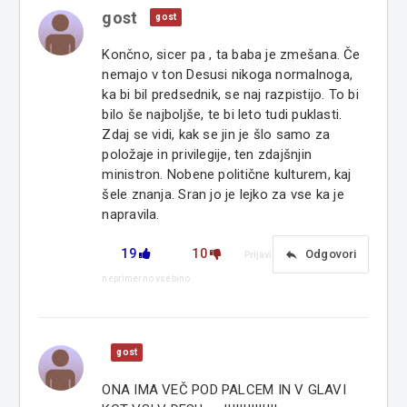
gost
gost
Končno, sicer pa , ta baba je zmešana. Če
nemajo v ton Desusi nikoga normalnoga,
ka bi bil predsednik, se naj razpistijo. To bi
bilo še najboljše, te bi leto tudi puklasti.
Zdaj se vidi, kak se jin je šlo samo za
položaje in privilegije, ten zdajšnjin
ministron. Nobene politične kulturem, kaj
šele znanja. Sran jo je lejko za vse ka je
napravila.
19
10
reply
Odgovori
Prijavi
neprimerno vsebino
gost
ONA IMA VEČ POD PALCEM IN V GLAVI