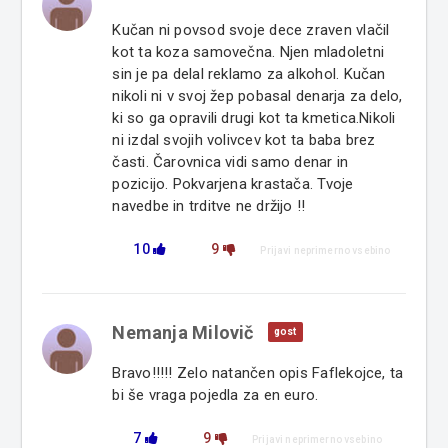
Kučan ni povsod svoje dece zraven vlačil
kot ta koza samovečna. Njen mladoletni
sin je pa delal reklamo za alkohol. Kučan
nikoli ni v svoj žep pobasal denarja za delo,
ki so ga opravili drugi kot ta kmetica.Nikoli
ni izdal svojih volivcev kot ta baba brez
časti. Čarovnica vidi samo denar in
pozicijo. Pokvarjena krastača. Tvoje
navedbe in trditve ne držijo !!
10
9
Prijavi neprimerno vsebino
Nemanja Milovič
gost
Bravo!!!!! Zelo natančen opis Faflekojce, ta
bi še vraga pojedla za en euro.
7
9
Prijavi neprimerno vsebino