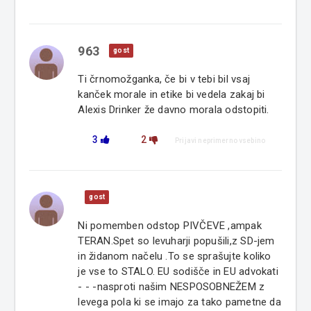
963
gost
Ti črnomožganka, če bi v tebi bil vsaj
kanček morale in etike bi vedela zakaj bi
Alexis Drinker že davno morala odstopiti.
3
2
Prijavi neprimerno vsebino
gost
Ni pomemben odstop PIVČEVE ,ampak
TERAN.Spet so levuharji popušili,z SD-jem
in židanom načelu .To se sprašujte koliko
je vse to STALO. EU sodišče in EU advokati
- - -nasproti našim NESPOSOBNEŽEM z
levega pola ki se imajo za tako pametne da