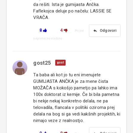
da rešiti. Ista je gumijasta Ančka.
Faflekojca deluje po načelu: LASSIE SE
VRAČA.
8
4
reply
Odgovori
Prijavi
neprimerno vsebino
gost25
gost
Ta baba ali kot jo tu eni imenujete
GUMIJASTA ANČKA je za mene čista
MOŽAČA s kokošjo pametjo pa lahko ima
100x doktorat iz kemije. Če bi bila pametna
bi nekje nekaj konkretno delala, ne pa
telovadila, flancala v politiki oziroma prej
delala na bog si ga vedi kakšnih projektih, ki
nimajo veze z realnostjo.