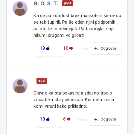
G. O. S. T.
gost
Ka de pa zdaj lušt brez maskote s kerov su
se tak šupirili. Pa še eden njini podpornik
pa rito lizec orhidejaš. Pa ta mogla z rijti
nikumi drugomi vo glidati.
19
10
reply
Odgovori
Prijavi
neprimerno vsebino
gost
Glavno ka sta pokasirala zdaj no trbelo
vračati ka sta pokasirala. Ker neta znala
komi vrnuti kako prikladno.
10
6
reply
Odgovori
Prijavi
neprimerno vsebino