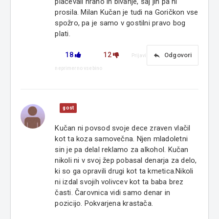
plačevali hrano in bivanje, saj jih pa ni
prosila. Milan Kučan je tudi na Goričkon vse
spožro, pa je samo v gostilni pravo bog
plati.
18
12
reply
Odgovori
Prijavi
neprimerno vsebino
gost
Kučan ni povsod svoje dece zraven vlačil
kot ta koza samovečna. Njen mladoletni
sin je pa delal reklamo za alkohol. Kučan
nikoli ni v svoj žep pobasal denarja za delo,
ki so ga opravili drugi kot ta kmetica.Nikoli
ni izdal svojih volivcev kot ta baba brez
časti. Čarovnica vidi samo denar in
pozicijo. Pokvarjena krastača.