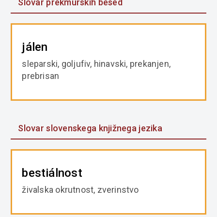
Slovar prekmurskih besed
jálen
sleparski, goljufiv, hinavski, prekanjen,
prebrisan
Slovar slovenskega knjižnega jezika
bestiálnost
živalska okrutnost, zverinstvo