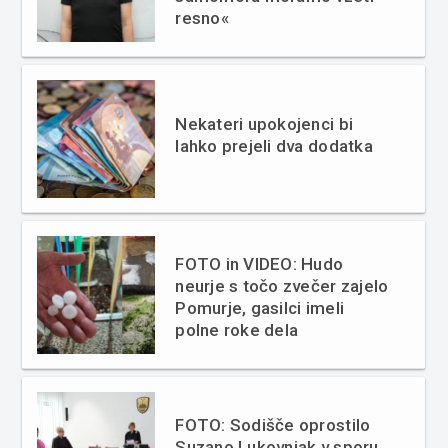
resno«
Nekateri upokojenci bi
lahko prejeli dva dodatka
FOTO in VIDEO: Hudo
neurje s točo zvečer zajelo
Pomurje, gasilci imeli
polne roke dela
FOTO: Sodišče oprostilo
Suzano Lukovnjak v sporu