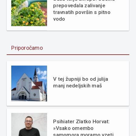
prepovedala zalivanje
travnatih površin s pitno
vodo
Priporočamo
V tej župniji bo od julija
manj nedeljskih maš
Psihiater Zlatko Horvat:
»Vsako omembo
samomora moramo vzeti