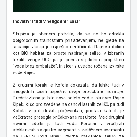
Inovativni tudi v neugodnih časih
Skupina je obenem potrdila, da se ne bo odrekla
dolgoročnim trajnostnim prizadevanjem, ne glede na
situacijo. Junija je uspešno certificirala Rajecká dolino
kot BIO habitat za prosto nabiranje zelišč, v izbranih
lokalih verige UGO pa je pričela s pilotnim projektom
"voda brez embalaže", in sicer z uvedbo točene izvirske
vode Rajec.
Z drugimi koraki je Kofola dokazala, da lahko tudi v
neugodnih časih uspešno uvaja produktne inovacije.
Predstavljena je bila nova paleta vod z okusom Rajec
šipek, ki so proizvedene na osnovi lastnih zelišč, pa tudi
Kofola v pol litrskih pločevinkah, prodaja katerih je
večkratno presegla pričakovane rezultate. Med drugimi
novimi izdelki je tudi voda Korunní v vračljivih
steklenicah za gastro segment, v zeliščnem segmentu
pa LEROS Cold Brew, izvirna mešanica zelišč za