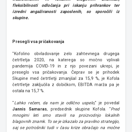
fleksibilnosti odločanja pri iskanju prihrankov ter
izredni angažiranosti zaposlenih, so sporočili iz
skupine.
Presegli vsa pričakovanja
"Kofolino obvladovanje zelo zahtevnega drugega
četrtletja 2020, na katerega so močno vplivali
pandemija COVID-19 in z njo povezani ukrepi, je
preseglo vsa pričakovanja. Čeprav se je prihodek
Skupine med četrtletji zmanjšal za 15,9 %, je Kofola
četrtletje zaključila z dobičkom, EBITDA marža pa je
ostala na 15,7 %.
"
Lahko rečem, da nam je odlično uspelo
,” je povedal
Jannis Samaras
, predsednik skupine Kofola. "
Pred
mnogimi leti smo stavili na proizvodnjo lokalnih
blagovnih znamk. To se je izkazalo za pravilno strategijo,
saj se potrošniki tudi v času krize obračajo na močne