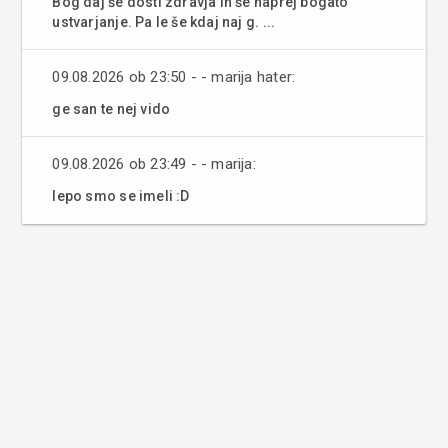
Bog daj še dosti zdravja in še naprej bogato
ustvarjanje. Pa le še kdaj naj g. ...
09.08.2026 ob 23:50 - - marija hater:
ge san te nej vido
09.08.2026 ob 23:49 - - marija:
lepo smo se imeli :D