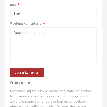
*
Ime
*
Vsebina komentarja
Opozorilo
Slovenski knjižni jezik je samo naš, zato ga cenimo.
Na Pomurec.com želimo vzpodbujati njegovo rabo,
zato vas naprošamo, da vaš komentar podate v
slovenskem knjižnem jeziku. Pri tem sledite tudi