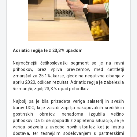
Adriatic regija le z 23,3% upadom
Najmočnejši češkoslovaški segment se je na ravni
prihodkov, brez vpliva prevzemov, med četrtletji
zmanjšal za 25,1%, kar je, glede na negativna gibanja v
aprilu 2020, odličen rezultat. Adriatic regija je zabeležila
še manjši, zgolj 23,3 % upad prihodkov.
Najbolj pa je bila prizadeta veriga salaterij in svežih
barov UGO, ki je zaradi zaprtja nakupovalnih središč in
gostinskih obratov, nenadoma izgubila večino
prihodkov. Da bi se spopadli z zapleteno situacijo, se je
veriga odzvala z uvedbo novih storitev, kot je lastna
dostava, ter tesnejšim sodelovanjem s partnerskimi