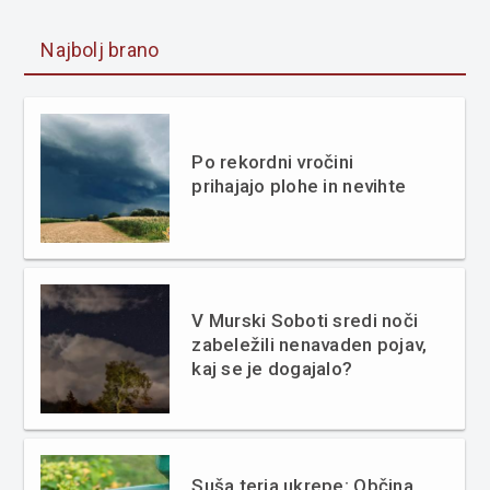
Najbolj brano
Po rekordni vročini
prihajajo plohe in nevihte
V Murski Soboti sredi noči
zabeležili nenavaden pojav,
kaj se je dogajalo?
Suša terja ukrepe: Občina