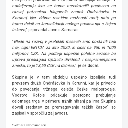
nadaljevanju leta se bomo osredotočili predvsem na
razvoj potenciala blagovnih znamk Ondrášovka in
Korunní, kjer vidimo resnične možnosti rasti; nato pa
bomo delali na konsolidaciji našega poslovanja s čajem
in kavo,
" je povedal Jannis Samaras.
"
Glede na razvoj v preteklih mesecih smo postavili tudi
nov, ciljni EBITDA za leto 2020, in sicer na 950 in 1000
milijonov CZK. Na podlagi uspešne poletne sezone bo
uprava predlagala izplačilo dividend v nespremenjenem
znesku, to je 13,50 CZK na delnico,
" je še dodal.
Skupina je v tem obdobju uspešno izpeljala tudi
prevzem družb Ondrášovka in Korunní, kar je privedlo
do povečanja tržnega deleža češke maloprodaje.
Vodstvo Kofole pričakuje postopno prebujanje
celotnega trga, v primeru tržnih nihanj pa ima Skupina
dovolj sredstev za premagovanje težkih časov," so
zapisali v sporočilu za javnost.
*Foto: arhiv Pomurec.com