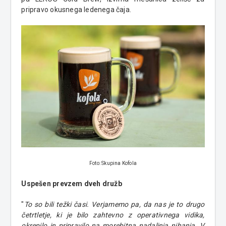
pripravo okusnega ledenega čaja.
Foto: Skupina Kofola
Uspešen prevzem dveh družb
"
To so bili težki časi. Verjamemo pa, da nas je to drugo
četrtletje, ki je bilo zahtevno z operativnega vidika,
okrepilo in pripravilo na morebitna nadaljnja nihanja. V