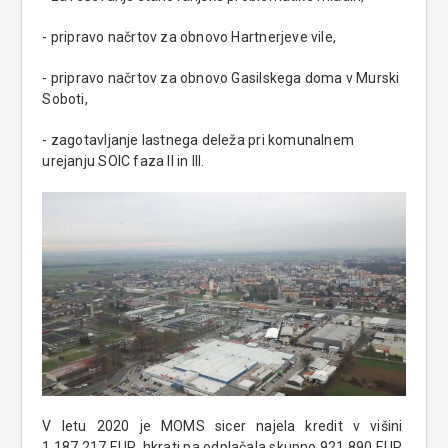
- pripravo načrtov za obnovo Hartnerjeve vile,
- pripravo načrtov za obnovo Gasilskega doma v Murski
Soboti,
- zagotavljanje lastnega deleža pri komunalnem
urejanju SOIC faza II in III.
V letu 2020 je MOMS sicer najela kredit v višini
1.187.217 EUR, hkrati pa odplačala skupno 921.890 EUR.