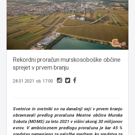
Rekordni proračun murskosoboške občine
sprejet v prvem branju
28.01.2021 ob 17:00
Svetnice in svetniki so na današnji seji v prvem branju
obravnavali predlog proračuna Mestne občine Murska
Sobota (MOMS) za leto 2021 v višini skoraj 30 milijonov
evrov. V ambicioznem predlogu proračuna je kar 45 %
sredstev namenjeno za naložbe medtem, ko sredstva za