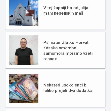
V tej župniji bo od julija
manj nedeljskih maš
Psihiater Zlatko Horvat:
»Vsako omembo
samomora moramo vzeti
resno«
Nekateri upokojenci bi
lahko prejeli dva dodatka