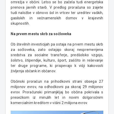
omrežja v občini. Letos se bo začela tudi energetska
prenova javnih stavb. V predlog proračuna so zajete
tudi naložbe v obnovo šol in vrtcev ter ureditev vaških,
gasilskih in večnamenskih domov v krajevnih
skupnostih.
Na prvem mestu skrb za sočloveka
Ob številnih investicijah pa ostaja na prvem mestu skrb
za sočloveka, zato ostajajo skoraj nespremenjena
sredstva za socialne transferje, predšolsko vzgojo,
šolstvo, štipendije, kulturo, šport, zaščito in reševanje
ter druge programe, ki prispevajo k višji kakovosti
življenja občank in občanov.
Občinski proračun na prihodkovni strani obsega 27
milijonov evrov, na odhodkovni pa skoraj 29 milijonov
evrov. Proračunski primanjkljaj bo občina pokrivala s
presežkom iz minulih let in novim dolgoročnim
komercialnim kreditom v višini 2 milijona evrov.