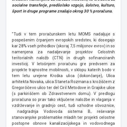
socialne transferje, predšolsko vzgojo, šolstvo, kulturo,
šport in druge programe znašajo okrog 30 % proračuna.
"Tudi v tem proračunskem letu MOMS nadaljuje s
pospešenim črpanjem evropskih sredstev, ki dosegajo
kar 28% vseh prihodkov (skoraj 7,5 milijonov evrov) in so
namenjena za nadaljevanje projektov Celostnih
teritorialnih naložb (CTN) in drugih sofinanciranih
investicij. V letošnjem proračunu gre predvsem za
projekte trajnostne mobilnosti, v sklopu katerih bodo v
tem letu urejene Kroška ulica (dokončanje), Ulica
arhitekta Novaka, ulica Staneta Rozmana s krožiščem z
Gregorčičevo ulico ter del Ciril Metodove in Grajske ulice
(s parkiriščem ob Zdravstvenem domu). V predlogu
proračuna so prav tako vključene naložbe in vlaganja v
vzdrževanje in gradnjo cest, tudi vzhodne obvoznice,
nadgradnja Vodovoda sistema B, reševanje
stanovanjske problematike mladih ter projekti celostne
postopne obnove kanalizacijskega in vodovodnega