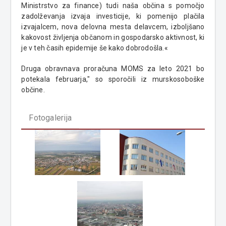
Ministrstvo za finance) tudi naša občina s pomočjo
zadolževanja izvaja investicije, ki pomenijo plačila
izvajalcem, nova delovna mesta delavcem, izboljšano
kakovost življenja občanom in gospodarsko aktivnost, ki
je v teh časih epidemije še kako dobrodošla.«
Druga obravnava proračuna MOMS za leto 2021 bo
potekala februarja," so sporočili iz murskosoboške
občine.
Fotogalerija