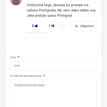
Večinoma tega ,denarja bo pristalo na
računo Pomgrada .Ne vem ,kako lahko vsa
,dela pridobi samo Pomgrad .
3
1
reply
Odgovori
Prijavi
neprimerno vsebino
*
Ime
*
Vsebina komentarja