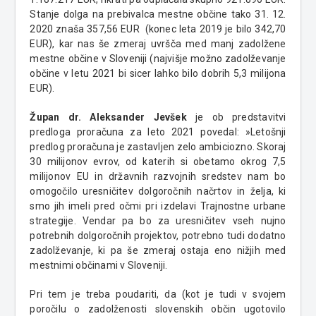
Stanje dolga na prebivalca mestne občine tako 31. 12.
2020 znaša 357,56 EUR (konec leta 2019 je bilo 342,70
EUR), kar nas še zmeraj uvršča med manj zadolžene
mestne občine v Sloveniji (najvišje možno zadolževanje
občine v letu 2021 bi sicer lahko bilo dobrih 5,3 milijona
EUR).
Župan dr. Aleksander
Jevšek
je ob predstavitvi
predloga proračuna za leto 2021 povedal: »Letošnji
predlog proračuna je zastavljen zelo ambiciozno. Skoraj
30 milijonov evrov, od katerih si obetamo okrog 7,5
milijonov EU in državnih razvojnih sredstev nam bo
omogočilo uresničitev dolgoročnih načrtov in želja, ki
smo jih imeli pred očmi pri izdelavi Trajnostne urbane
strategije. Vendar pa bo za uresničitev vseh nujno
potrebnih dolgoročnih projektov, potrebno tudi dodatno
zadolževanje, ki pa še zmeraj ostaja eno nižjih med
mestnimi občinami v Sloveniji.
Pri tem je treba poudariti, da (kot je tudi v svojem
poročilu o zadolženosti slovenskih občin ugotovilo