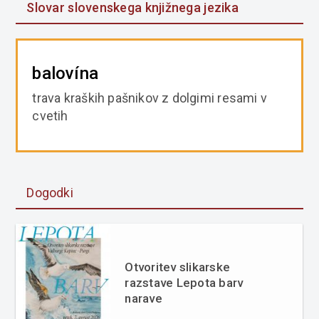
Slovar slovenskega knjižnega jezika
balovína
trava kraških pašnikov z dolgimi resami v
cvetih
Dogodki
Otvoritev slikarske
razstave Lepota barv
narave