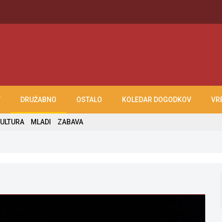
T
DRUŽABNO
OSTALO
KOLEDAR DOGODKOV
VR
ULTURA
MLADI
ZABAVA