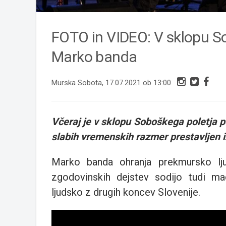
FOTO in VIDEO: V sklopu S
Marko banda
Murska Sobota, 17.07.2021 ob 13:00
Včeraj je v sklopu Soboškega poletja p
slabih vremenskih razmer prestavljen i
Marko banda ohranja prekmursko lju
zgodovinskih dejstev sodijo tudi m
ljudsko z drugih koncev Slovenije.