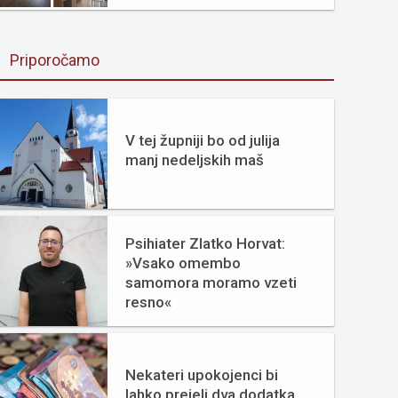
Priporočamo
V tej župniji bo od julija
manj nedeljskih maš
Psihiater Zlatko Horvat:
»Vsako omembo
samomora moramo vzeti
resno«
Nekateri upokojenci bi
lahko prejeli dva dodatka