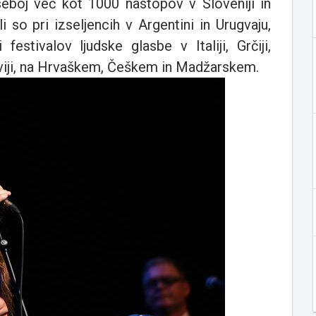
 seboj več kot 1000 nastopov v Sloveniji in
so pri izseljencih v Argentini in Urugvaju,
estivalov ljudske glasbe v Italiji, Grčiji,
 Latviji, na Hrvaškem, Češkem in Madžarskem.