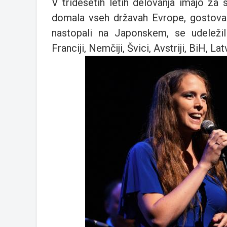
V tridesetih letih delovanja imajo za
domala vseh državah Evrope, gostovali 
nastopali na Japonskem, se udeležili f
Franciji, Nemčiji, Švici, Avstriji, BiH,