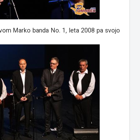
ovom Marko banda No. 1, leta 2008 pa svojo