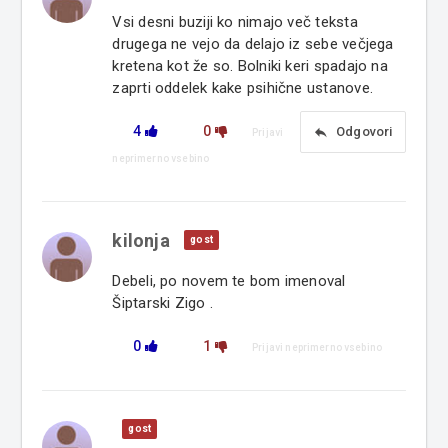
Vsi desni buziji ko nimajo več teksta
drugega ne vejo da delajo iz sebe večjega
kretena kot že so. Bolniki keri spadajo na
zaprti oddelek kake psihične ustanove.
4
0
reply
Odgovori
Prijavi
neprimerno vsebino
kilonja
gost
Debeli, po novem te bom imenoval
Šiptarski Zigo .
0
1
Prijavi neprimerno vsebino
gost