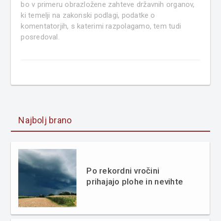
bo v primeru obrazložene zahteve državnih organov,
ki temelji na zakonski podlagi, podatke o
komentatorjih, s katerimi razpolagamo, tem tudi
posredoval.
Najbolj brano
Po rekordni vročini
prihajajo plohe in nevihte