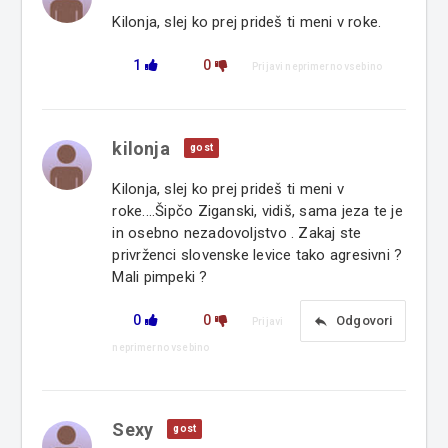
Kilonja, slej ko prej prideš ti meni v roke.
1
0
Prijavi neprimerno vsebino
kilonja
gost
Kilonja, slej ko prej prideš ti meni v
roke....Šipčo Ziganski, vidiš, sama jeza te je
in osebno nezadovoljstvo . Zakaj ste
privrženci slovenske levice tako agresivni ?
Mali pimpeki ?
0
0
reply
Odgovori
Prijavi
neprimerno vsebino
Sexy
gost