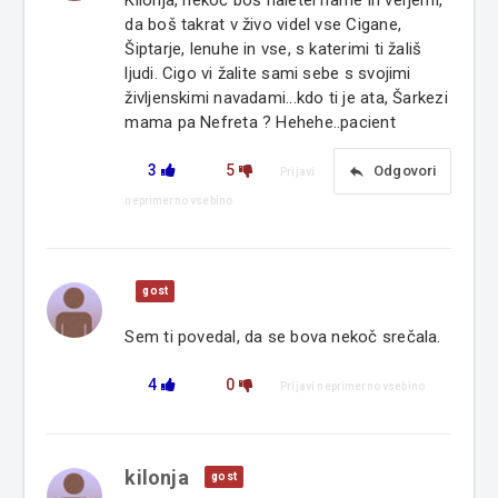
Kilonja, nekoč boš naletel name in verjemi,
da boš takrat v živo videl vse Cigane,
Šiptarje, lenuhe in vse, s katerimi ti žališ
ljudi. Cigo vi žalite sami sebe s svojimi
življenskimi navadami...kdo ti je ata, Šarkezi
mama pa Nefreta ? Hehehe..pacient
3
5
reply
Odgovori
Prijavi
neprimerno vsebino
gost
Sem ti povedal, da se bova nekoč srečala.
4
0
Prijavi neprimerno vsebino
kilonja
gost