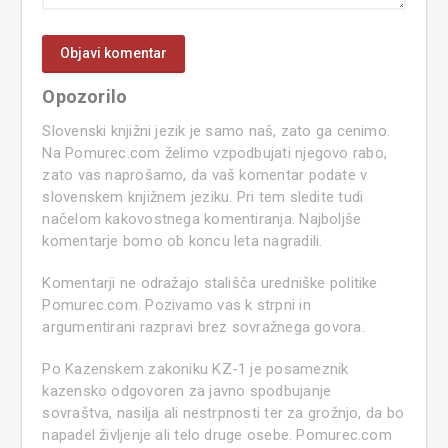
Opozorilo
Slovenski knjižni jezik je samo naš, zato ga cenimo.
Na Pomurec.com želimo vzpodbujati njegovo rabo,
zato vas naprošamo, da vaš komentar podate v
slovenskem knjižnem jeziku. Pri tem sledite tudi
načelom kakovostnega komentiranja. Najboljše
komentarje bomo ob koncu leta nagradili.
Komentarji ne odražajo stališča uredniške politike
Pomurec.com. Pozivamo vas k strpni in
argumentirani razpravi brez sovražnega govora.
Po Kazenskem zakoniku KZ-1 je posameznik
kazensko odgovoren za javno spodbujanje
sovraštva, nasilja ali nestrpnosti ter za grožnjo, da bo
napadel življenje ali telo druge osebe. Pomurec.com