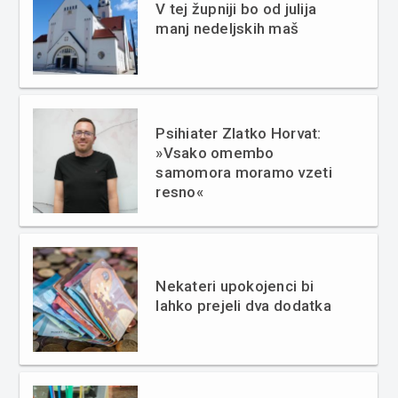
V tej župniji bo od julija
manj nedeljskih maš
Psihiater Zlatko Horvat:
»Vsako omembo
samomora moramo vzeti
resno«
Nekateri upokojenci bi
lahko prejeli dva dodatka