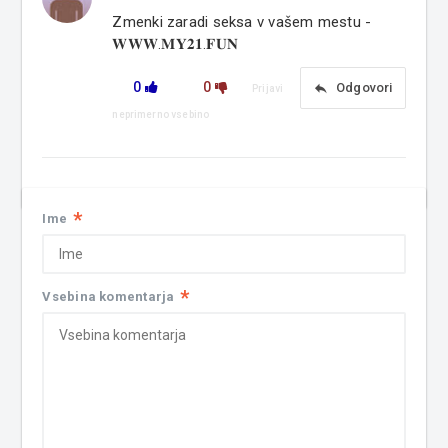
Zmenki zaradi seksa v vašem mestu -
𝐖𝐖𝐖.𝐌𝐘𝟐𝟏.𝐅𝐔𝐍
0
0
reply
Odgovori
Prijavi
neprimerno vsebino
*
Ime
*
Vsebina komentarja