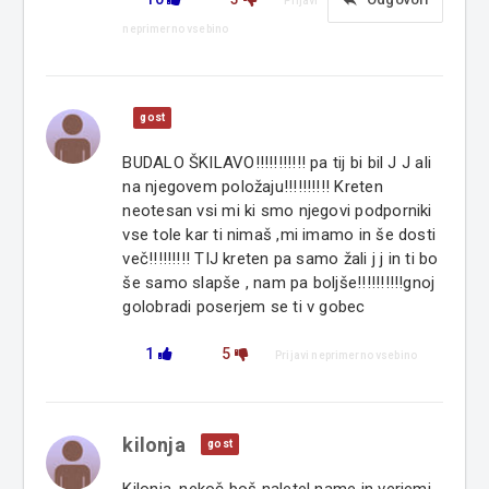
reply
Prijavi
neprimerno vsebino
gost
BUDALO ŠKILAVO!!!!!!!!!!! pa tij bi bil J J ali
na njegovem položaju!!!!!!!!!! Kreten
neotesan vsi mi ki smo njegovi podporniki
vse tole kar ti nimaš ,mi imamo in še dosti
več!!!!!!!!! TIJ kreten pa samo žali j j in ti bo
še samo slapše , nam pa boljše!!!!!!!!!!gnoj
golobradi poserjem se ti v gobec
1
5
Prijavi neprimerno vsebino
kilonja
gost