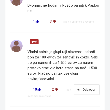
Dvomim, ne hodim v Puščo pa niti k Pajdoji
ne .
1
3
Prijavi neprimerno vsebino
gost
Vladni bolnik je glupi raji slovenski odredil
bon za 100 evrov za sendvič in kokto. Sebi
so pa namenili za 1.500 evrov za najem
protokolarne vile kera stane na noč. 1.500
evrov. Plačajo pa itak vse glupi
davkoplacevalci.
10
2
reply
Odgovori
Prijavi
neprimerno vsebino