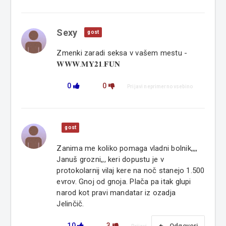
Sexy
gost
Zmenki zaradi seksa v vašem mestu -
𝐖𝐖𝐖.𝐌𝐘𝟐𝟏.𝐅𝐔𝐍
0
0
Prijavi neprimerno vsebino
gost
Zanima me koliko pomaga vladni bolnik,,,,
Januš grozni,,, keri dopustu je v
protokolarnij vilaj kere na noč stanejo 1.500
evrov. Gnoj od gnoja. Plača pa itak glupi
narod kot pravi mandatar iz ozadja
Jelinčič.
10
3
Odgovori