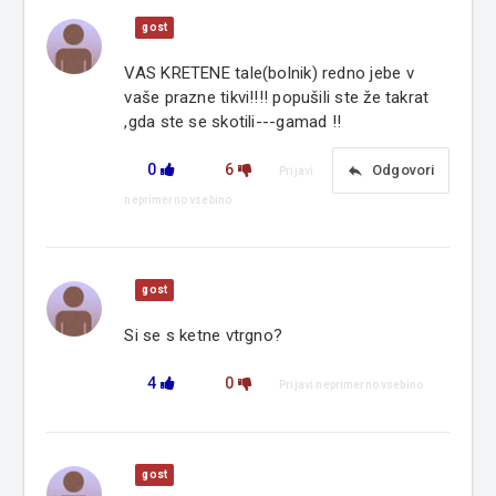
gost
VAS KRETENE tale(bolnik) redno jebe v
vaše prazne tikvi!!!! popušili ste že takrat
,gda ste se skotili---gamad !!
0
6
reply
Odgovori
Prijavi
neprimerno vsebino
gost
Si se s ketne vtrgno?
4
0
Prijavi neprimerno vsebino
gost