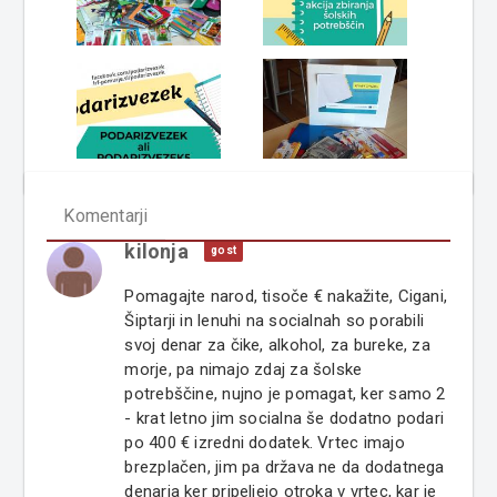
Komentarji
kilonja
gost
Pomagajte narod, tisoče € nakažite, Cigani,
Šiptarji in lenuhi na socialnah so porabili
svoj denar za čike, alkohol, za bureke, za
morje, pa nimajo zdaj za šolske
potrebščine, nujno je pomagat, ker samo 2
- krat letno jim socialna še dodatno podari
po 400 € izredni dodatek. Vrtec imajo
brezplačen, jim pa država ne da dodatnega
denarja ker pripeljejo otroka v vrtec, kar je