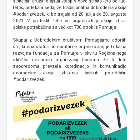
šibkejših družin olajšali vstop v novo šolsko leto bo tudi
letos, potekala sedaj že tradicionalna dobrodelna akcija
#podarizvezek, ki bo trajala od 20. julija do 20. avgusta
2021. V preteklih letih so organizatorji akcije zbrali
šolske potrebščine za več kot 730 otrok iz Pomurja.
Skupaj z Dobrodelnim društvom Pomagajmo odprtih
src, ki ima status humanitarne organizacije, je Lokalna
razvojna fundacija za Pomurje v okviru Regionalnega
stičišča nevladnih organizacij Pomurja že 5. leto
zaporedoma prevzela koordinacijo in komunikacijo
dobrodelne akcije zbiranja šolskih potrebščin
#podarizvezek.