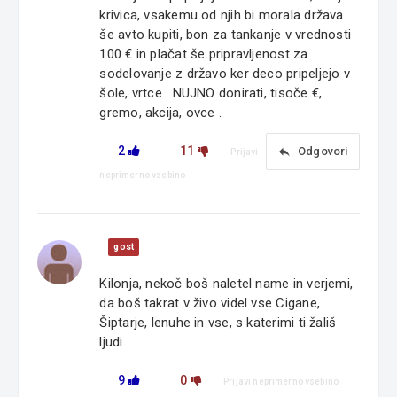
krivica, vsakemu od njih bi morala država
še avto kupiti, bon za tankanje v vrednosti
100 € in plačat še pripravljenost za
sodelovanje z državo ker deco pripeljejo v
šole, vrtce . NUJNO donirati, tisoče €,
gremo, akcija, ovce .
2
11
reply
Odgovori
Prijavi
neprimerno vsebino
gost
Kilonja, nekoč boš naletel name in verjemi,
da boš takrat v živo videl vse Cigane,
Šiptarje, lenuhe in vse, s katerimi ti žališ
ljudi.
9
0
Prijavi neprimerno vsebino