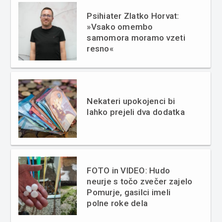
Psihiater Zlatko Horvat:
»Vsako omembo
samomora moramo vzeti
resno«
Nekateri upokojenci bi
lahko prejeli dva dodatka
FOTO in VIDEO: Hudo
neurje s točo zvečer zajelo
Pomurje, gasilci imeli
polne roke dela