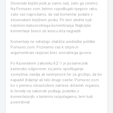
Slovenski knjižni jezik je samo naš, zato ga cenimo.
Na Pomurec.com želimo vzpodbujati njegovo rabo,
zato vas naprošamo, da vaš komentar podate v
slovenskem knjižnem jeziku. Pri tem sledite tudi
načelom kakovostnega komentiranja. Najboljše
komentarje bomo ob koncu leta nagradili.
Komentarji ne odražajo stališča uredniške politike
Pomurec.com. Pozivamo vas k strpni in
argumentirani razpravi brez sovražnega govora.
Po Kazenskem zakoniku KZ-1 je posameznik
kazensko odgovoren za javno spodbujanje
sovraštva, nasilja ali nestrpnosti ter za grožnjo, da bo
napadel življenje ali telo druge osebe. Pomurec.com
bo v primeru obrazložene zahteve državnih organov,
ki temelji na zakonski podlagi, podatke o
komentatorjih, s katerimi razpolagamo, tem tudi
posredoval.