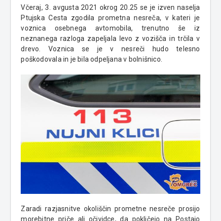
Včeraj, 3. avgusta 2021 okrog 20.25 se je izven naselja
Ptujska Cesta zgodila prometna nesreča, v kateri je
voznica osebnega avtomobila, trenutno še iz
neznanega razloga zapeljala levo z vozišča in trčila v
drevo. Voznica se je v nesreči hudo telesno
poškodovala in je bila odpeljana v bolnišnico.
Zaradi razjasnitve okoliščin prometne nesreče prosijo
morebitne priče ali očividce, da pokličejo na Postajo