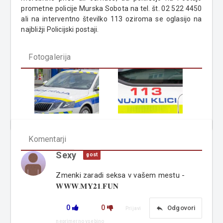
prometne policije Murska Sobota na tel. št. 02 522 4450
ali na interventno številko 113 oziroma se oglasijo na
najbližji Policijski postaji.
Fotogalerija
Komentarji
Sexy
gost
Zmenki zaradi seksa v vašem mestu -
𝐖𝐖𝐖.𝐌𝐘𝟐𝟏.𝐅𝐔𝐍
0
0
reply
Odgovori
Prijavi
neprimerno vsebino