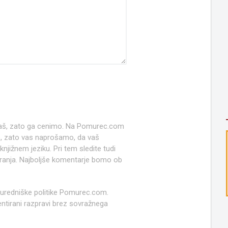
 naš, zato ga cenimo. Na Pomurec.com
o, zato vas naprošamo, da vaš
jižnem jeziku. Pri tem sledite tudi
anja. Najboljše komentarje bomo ob
 uredniške politike Pomurec.com.
ntirani razpravi brez sovražnega