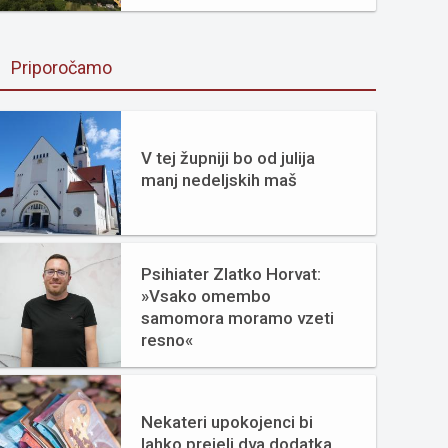
Priporočamo
V tej župniji bo od julija
manj nedeljskih maš
Psihiater Zlatko Horvat:
»Vsako omembo
samomora moramo vzeti
resno«
Nekateri upokojenci bi
lahko prejeli dva dodatka