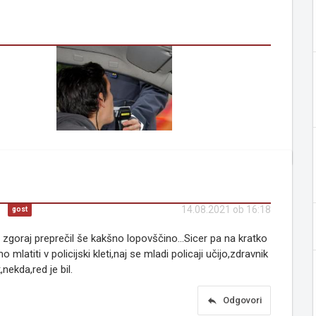
)
14.08.2021 ob 16:18
gost
 zgoraj preprečil še kakšno lopovščino...Sicer pa na kratko
 mlatiti v policijski kleti,naj se mladi policaji učijo,zdravnik
nekda,red je bil.
reply
Odgovori