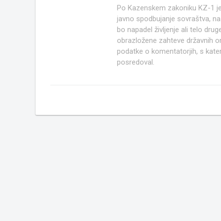
Po Kazenskem zakoniku KZ-1 j
javno spodbujanje sovraštva, nasi
bo napadel življenje ali telo d
obrazložene zahteve državnih org
podatke o komentatorjih, s kate
posredoval.