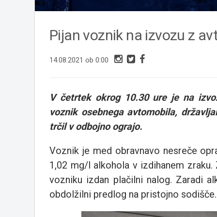
Pijan voznik na izvozu z av
14.08.2021 ob 0:00
V četrtek okrog 10.30 ure je na izvo
voznik osebnega avtomobila, državlja
trčil v odbojno ograjo.
Voznik je med obravnavo nesreče opravi
1,02 mg/l alkohola v izdihanem zraku.
vozniku izdan plačilni nalog. Zaradi a
obdolžilni predlog na pristojno sodišče.