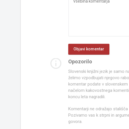
info_outline
Opozorilo
Slovenski knjižni jezik je samo
želimo vzpodbujati njegovo rab
komentar podate v slovenskem kn
načelom kakovostnega komentir
koncu leta nagradili.
Komentarji ne odražajo stališča
Pozivamo vas k strpni in argume
govora.