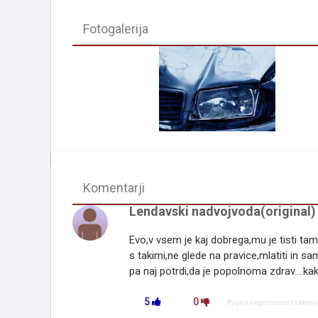
Fotogalerija
Komentarji
Lendavski nadvojvoda(original
Evo,v vsem je kaj dobrega,mu je tisti tam
s takimi,ne glede na pravice,mlatiti in samo
pa naj potrdi,da je popolnoma zdrav....kak,
5
0
Prijavi neprimerno vsebino