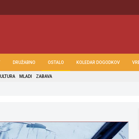
T
DRUŽABNO
OSTALO
KOLEDAR DOGODKOV
VR
ULTURA
MLADI
ZABAVA