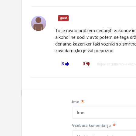
gost
To je ravno problem sedanjih zakonov in 
alkohol ne sodi v avto,potem se tega drži
denarno kazen,ker taki vozniki so smrtn
zavedamo,ko je žal prepozno.
3
0
Prijavi neprimerno vsebino
*
Ime
*
Vsebina komentarja