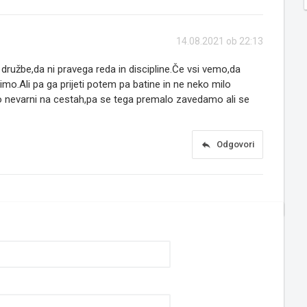
14.08.2021 ob 22:13
družbe,da ni pravega reda in discipline.Če vsi vemo,da
mo.Ali pa ga prijeti potem pa batine in ne neko milo
o nevarni na cestah,pa se tega premalo zavedamo ali se
reply
Odgovori