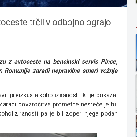
toceste trčil v odbojno ograjo
zu z avtoceste na bencinski servis Pince,
n Romunije zaradi nepravilne smeri vožnje
l preizkus alkoholiziranosti, ki je pokazal
 Zaradi povzročitve prometne nesreče je bil
lkoholiziranosti pa je bil zoper njega podan