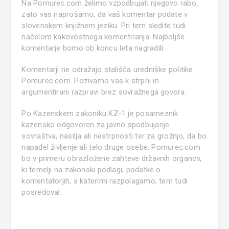
Na Pomurec.com želimo vzpodbujati njegovo rabo,
zato vas naprošamo, da vaš komentar podate v
slovenskem knjižnem jeziku. Pri tem sledite tudi
načelom kakovostnega komentiranja. Najboljše
komentarje bomo ob koncu leta nagradili.
Komentarji ne odražajo stališča uredniške politike
Pomurec.com. Pozivamo vas k strpni in
argumentirani razpravi brez sovražnega govora.
Po Kazenskem zakoniku KZ-1 je posameznik
kazensko odgovoren za javno spodbujanje
sovraštva, nasilja ali nestrpnosti ter za grožnjo, da bo
napadel življenje ali telo druge osebe. Pomurec.com
bo v primeru obrazložene zahteve državnih organov,
ki temelji na zakonski podlagi, podatke o
komentatorjih, s katerimi razpolagamo, tem tudi
posredoval.