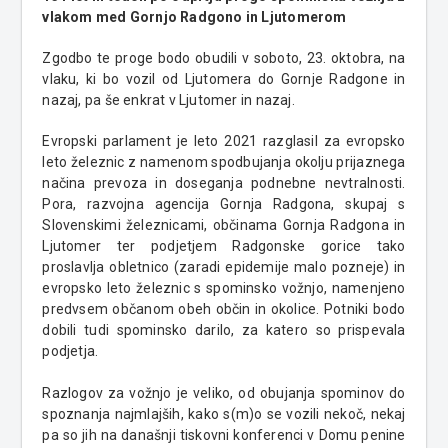
vlakom med Gornjo Radgono in Ljutomerom
Zgodbo te proge bodo obudili v soboto, 23. oktobra, na
vlaku, ki bo vozil od Ljutomera do Gornje Radgone in
nazaj, pa še enkrat v Ljutomer in nazaj.
Evropski parlament je leto 2021 razglasil za evropsko
leto železnic z namenom spodbujanja okolju prijaznega
načina prevoza in doseganja podnebne nevtralnosti.
Pora, razvojna agencija Gornja Radgona, skupaj s
Slovenskimi železnicami, občinama Gornja Radgona in
Ljutomer ter podjetjem Radgonske gorice tako
proslavlja obletnico (zaradi epidemije malo pozneje) in
evropsko leto železnic s spominsko vožnjo, namenjeno
predvsem občanom obeh občin in okolice. Potniki bodo
dobili tudi spominsko darilo, za katero so prispevala
podjetja.
Razlogov za vožnjo je veliko, od obujanja spominov do
spoznanja najmlajših, kako s(m)o se vozili nekoč, nekaj
pa so jih na današnji tiskovni konferenci v Domu penine