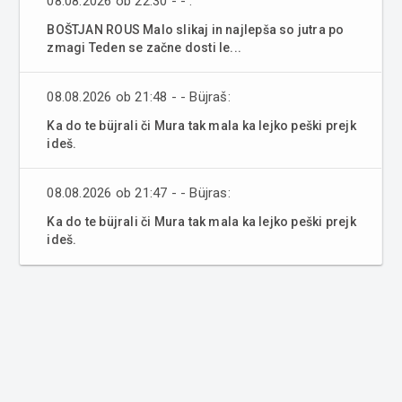
08.08.2026 ob 22:30 - - :
BOŠTJAN ROUS Malo slikaj in najlepša so jutra po
zmagi Teden se začne dosti le...
08.08.2026 ob 21:48 - - Büjraš:
Ka do te büjrali či Mura tak mala ka lejko peški prejk
ideš.
08.08.2026 ob 21:47 - - Büjras:
Ka do te büjrali či Mura tak mala ka lejko peški prejk
ideš.