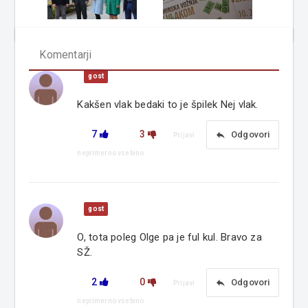
Komentarji
gost
Kakšen vlak bedaki to je špilek Nej vlak.
7
3
reply
Odgovori
Prijavi
neprimerno vsebino
gost
O, tota poleg Olge pa je ful kul. Bravo za
SŽ.
2
0
reply
Odgovori
Prijavi
neprimerno vsebino