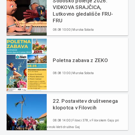
Soboško poletje 2026:
VIDKOVA SRAJČICA,
Lutkovno gledališče FRU-
FRU
08.08 10:00 | Murska Sobota
Poletna zabava z ZEKO
08.08 13:00 | Murska Sobota
22. Postavitev društvenega
klopotca v Filovcih
08.08 14:00 | Filovci 378, v Filovskem Gaju pri
vinski kleti društva Gaj