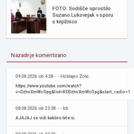
FOTO: Sodišče oprostilo
Suzano Lukovnjak v sporu
s knjižnico
Nazadnje komentirano
09.08.2026 ob 4:28 - - Hoblajev Zoki:
https://www.youtube.com/watch?
v=DzhsXmWcOpg&list=RDDzhsXmWcOpg&start_radio=1
08.08.2026 ob 23:38 - - bb:
AJAJAJ se vidi kakšno tele si.