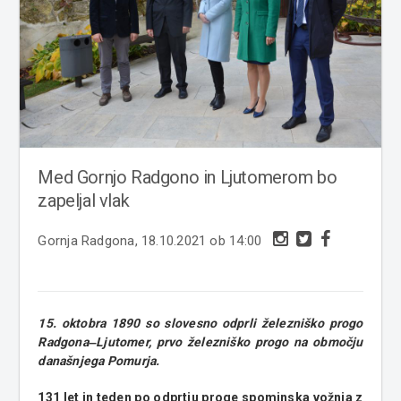
Med Gornjo Radgono in Ljutomerom bo
zapeljal vlak
Gornja Radgona, 18.10.2021 ob 14:00
15. oktobra 1890 so slovesno odprli železniško progo
Radgona‒Ljutomer, prvo železniško progo na območju
današnjega Pomurja.
131 let in teden po odprtju proge spominska vožnja z