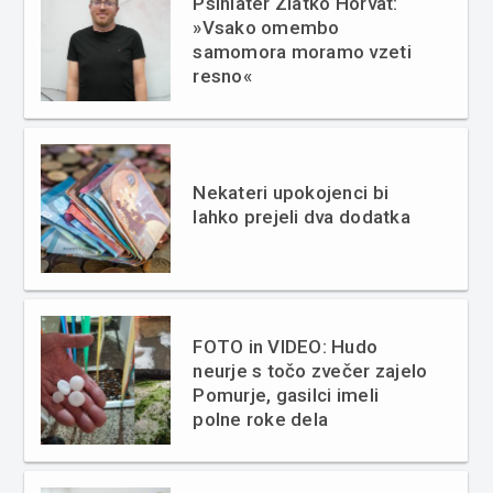
Psihiater Zlatko Horvat:
»Vsako omembo
samomora moramo vzeti
resno«
Nekateri upokojenci bi
lahko prejeli dva dodatka
FOTO in VIDEO: Hudo
neurje s točo zvečer zajelo
Pomurje, gasilci imeli
polne roke dela