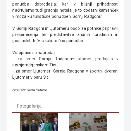
ponudba dobrodošla; ker v bližnji prihodnosti
načrtujemo tudi gradnjo hotela, je to dodatni kamenček
v mozaiku turistične ponudbe v Gornji Radgoni."
V Gornji Radgoni in Ljutomeru bodo za potnike pripravili
presenečenja ter predstavitve znanih turističnih in
gostinskih točk s kulinarično ponudbo.
Vstopnice so naprodaj:
- za smer Gornja Radgona–Ljutomer prodajajo v
gornjeradgonskem Ticu,
- za smer Ljutomer–Gornja Radgona v športni dvorani
Ljutomer v baru Šic.
Foto: PORA Gornja Radgona
Fotogalerija