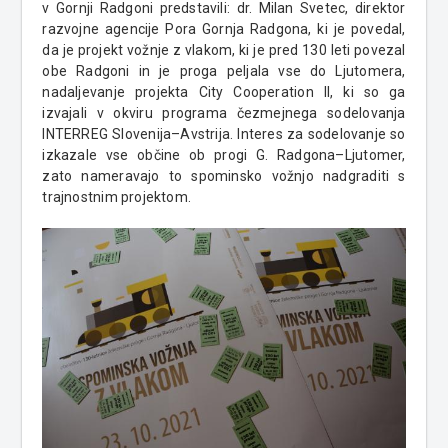
v Gornji Radgoni predstavili: dr. Milan Svetec, direktor
razvojne agencije Pora Gornja Radgona, ki je povedal,
da je projekt vožnje z vlakom, ki je pred 130 leti povezal
obe Radgoni in je proga peljala vse do Ljutomera,
nadaljevanje projekta City Cooperation II, ki so ga
izvajali v okviru programa čezmejnega sodelovanja
INTERREG Slovenija–Avstrija. Interes za sodelovanje so
izkazale vse občine ob progi G. Radgona–Ljutomer,
zato nameravajo to spominsko vožnjo nadgraditi s
trajnostnim projektom.