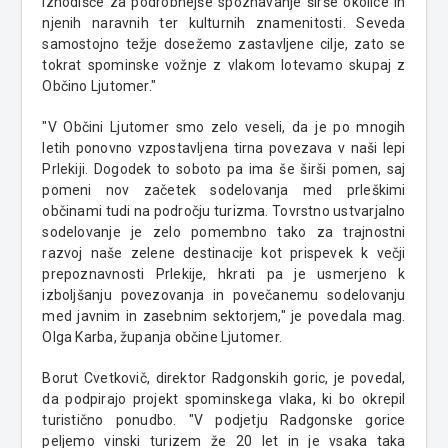
izhodišče za podrobnejše spoznavanje širše okolice in
njenih naravnih ter kulturnih znamenitosti. Seveda
samostojno težje dosežemo zastavljene cilje, zato se
tokrat spominske vožnje z vlakom lotevamo skupaj z
Občino Ljutomer."
"V Občini Ljutomer smo zelo veseli, da je po mnogih
letih ponovno vzpostavljena tirna povezava v naši lepi
Prlekiji. Dogodek to soboto pa ima še širši pomen, saj
pomeni nov začetek sodelovanja med prleškimi
občinami tudi na področju turizma. Tovrstno ustvarjalno
sodelovanje je zelo pomembno tako za trajnostni
razvoj naše zelene destinacije kot prispevek k večji
prepoznavnosti Prlekije, hkrati pa je usmerjeno k
izboljšanju povezovanja in povečanemu sodelovanju
med javnim in zasebnim sektorjem," je povedala mag.
Olga Karba, županja občine Ljutomer.
Borut Cvetkovič, direktor Radgonskih goric, je povedal,
da podpirajo projekt spominskega vlaka, ki bo okrepil
turistično ponudbo. "V podjetju Radgonske gorice
peljemo vinski turizem že 20 let in je vsaka taka