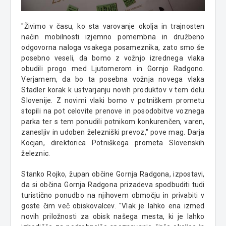
"Živimo v času, ko sta varovanje okolja in trajnosten
način mobilnosti izjemno pomembna in družbeno
odgovorna naloga vsakega posameznika, zato smo še
posebno veseli, da bomo z vožnjo izrednega vlaka
obudili progo med Ljutomerom in Gornjo Radgono.
Verjamem, da bo ta posebna vožnja novega vlaka
Stadler korak k ustvarjanju novih produktov v tem delu
Slovenije. Z novimi vlaki bomo v potniškem prometu
stopili na pot celovite prenove in posodobitve voznega
parka ter s tem ponudili potnikom konkurenčen, varen,
zanesljiv in udoben železniški prevoz," pove mag. Darja
Kocjan, direktorica Potniškega prometa Slovenskih
železnic.
Stanko Rojko, župan občine Gornja Radgona, izpostavi,
da si občina Gornja Radgona prizadeva spodbuditi tudi
turistično ponudbo na njihovem območju in privabiti v
goste čim več obiskovalcev. "Vlak je lahko ena izmed
novih priložnosti za obisk našega mesta, ki je lahko