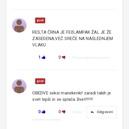
gost
RES,TA ČRNA JE FEIS,AMPAK ŽAL JE ŽE
ZASEDENA,VEČ SREČE NA NASLEDNJEM
VLAKU.
1
0
Prijavi neprimerno vsebino
gost
OBEDVE seksi manekenki! zaradi takih je
svet lepši in se splača živet!!!!!!
0
0
reply
Odgovori
Prijavi
neprimerno vsebino