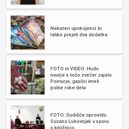
Nekateri upokojenci bi
lahko prejeli dva dodatka
FOTO in VIDEO: Hudo
neurje s točo zvečer zajelo
Pomurje, gasilci imeli
polne roke dela
FOTO: Sodišče oprostilo
Suzano Lukovnjak v sporu
s knjižnico