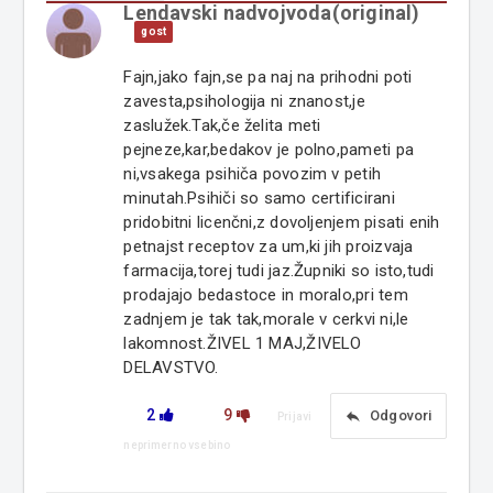
Lendavski nadvojvoda(original)
gost
Fajn,jako fajn,se pa naj na prihodni poti
zavesta,psihologija ni znanost,je
zaslužek.Tak,če želita meti
pejneze,kar,bedakov je polno,pameti pa
ni,vsakega psihiča povozim v petih
minutah.Psihiči so samo certificirani
pridobitni licenčni,z dovoljenjem pisati enih
petnajst receptov za um,ki jih proizvaja
farmacija,torej tudi jaz.Župniki so isto,tudi
prodajajo bedastoce in moralo,pri tem
zadnjem je tak tak,morale v cerkvi ni,le
lakomnost.ŽIVEL 1 MAJ,ŽIVELO
DELAVSTVO.
2
9
reply
Odgovori
Prijavi
neprimerno vsebino