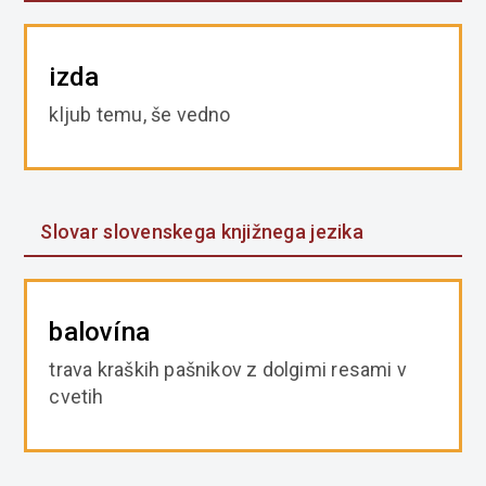
izda
kljub temu, še vedno
Slovar slovenskega knjižnega jezika
balovína
trava kraških pašnikov z dolgimi resami v
cvetih