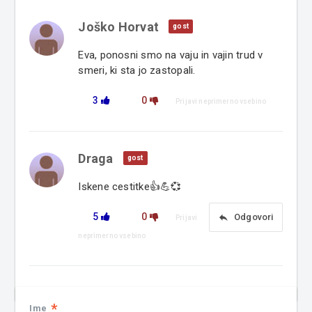
Joško Horvat
gost
Eva, ponosni smo na vaju in vajin trud v
smeri, ki sta jo zastopali.
3
0
Prijavi neprimerno vsebino
Draga
gost
Iskene cestitke👍💪💞
5
0
reply
Odgovori
Prijavi
neprimerno vsebino
*
Ime