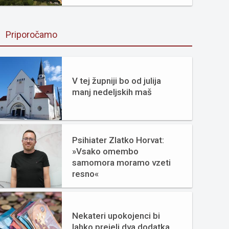
Priporočamo
V tej župniji bo od julija
manj nedeljskih maš
Psihiater Zlatko Horvat:
»Vsako omembo
samomora moramo vzeti
resno«
Nekateri upokojenci bi
lahko prejeli dva dodatka