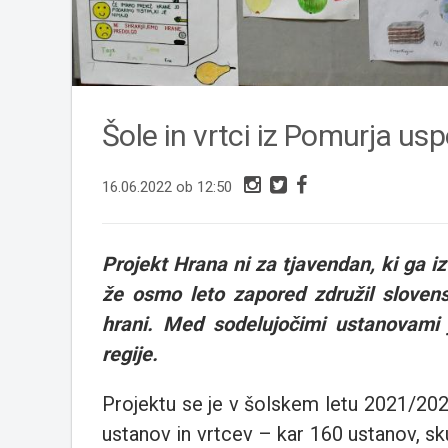
Šole in vrtci iz Pomurja usp
16.06.2022 ob 12:50
Projekt Hrana ni za tjavendan, ki ga iz
že osmo leto zapored združil slovens
hrani. Med sodelujočimi ustanovami j
regije.
Projektu se je v šolskem letu 2021/202
ustanov in vrtcev – kar 160 ustanov, s