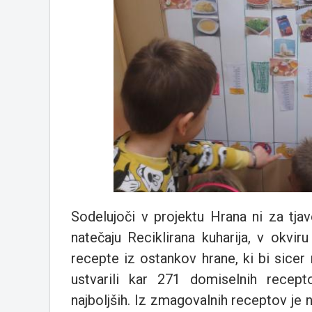
Sodelujoči v projektu Hrana ni za tja
natečaju Reciklirana kuharija, v okvir
recepte iz ostankov hrane, ki bi sicer
ustvarili kar 271 domiselnih recepto
najboljših. Iz zmagovalnih receptov je na