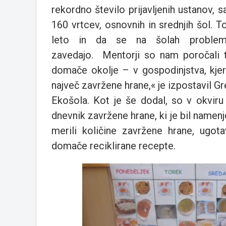
rekordno število prijavljenih ustanov, s
160 vrtcev, osnovnih in srednjih šol. T
leto in da se na šolah problem
zavedajo. Mentorji so nam poročali t
domače okolje – v gospodinjstva, kjer
največ zavržene hrane,« je izpostavil G
Ekošola. Kot je še dodal, so v okviru 
dnevnik zavržene hrane, ki je bil name
merili količine zavržene hrane, ugota
domače reciklirane recepte.