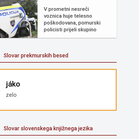
V prometni nesreči
voznica huje telesno
poškodovana, pomurski
policisti prijeli skupino
tujcev
Slovar prekmurskih besed
jáko
zelo
Slovar slovenskega knjižnega jezika