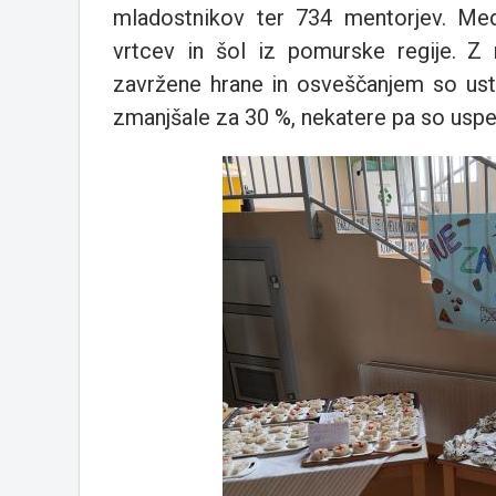
mladostnikov ter 734 mentorjev. Med
vrtcev in šol iz pomurske regije. Z 
zavržene hrane in osveščanjem so ust
zmanjšale za 30 %, nekatere pa so uspe