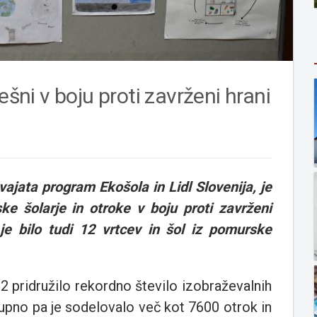
ešni v boju proti zavrženi hrani
vajata program Ekošola in Lidl Slovenija, je
ke šolarje in otroke v boju proti zavrženi
e bilo tudi 12 vrtcev in šol iz pomurske
2 pridružilo rekordno število izobraževalnih
kupno pa je sodelovalo več kot 7600 otrok in