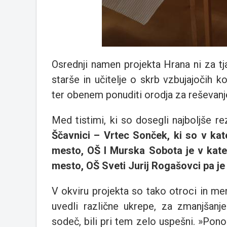
Osrednji namen projekta Hrana ni za tj
starše in učitelje o skrb vzbujajočih 
ter obenem ponuditi orodja za reševan
Med tistimi, ki so dosegli najboljše rez
Ščavnici – Vrtec Sonček, ki so v kate
mesto, OŠ I Murska Sobota je v katego
mesto, OŠ Sveti Jurij Rogašovci pa je v
V okviru projekta so tako otroci in men
uvedli različne ukrepe, za zmanjšanj
sodeč, bili pri tem zelo uspešni. »Pon