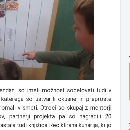
vendan, so imeli možnost sodelovati tudi v
u katerega so ustvarili okusne in preproste
 romali v smeti. Otroci so skupaj z mentorji
v, partnerji projekta pa so nagradili 20
stala tudi knjižica Reciklirana kuharija, ki jo