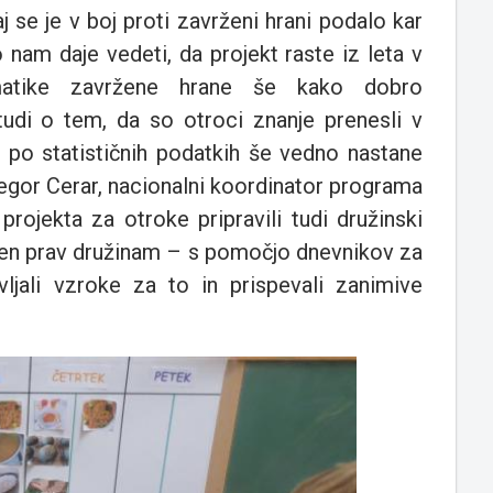
aj se je v boj proti zavrženi hrani podalo kar
o nam daje vedeti, da projekt raste iz leta v
atike zavržene hrane še kako dobro
udi o tem, da so otroci znanje prenesli v
 po statističnih podatkih še vedno nastane
regor Cerar, nacionalni koordinator programa
projekta za otroke pripravili tudi družinski
njen prav družinam – s pomočjo dnevnikov za
vljali vzroke za to in prispevali zanimive