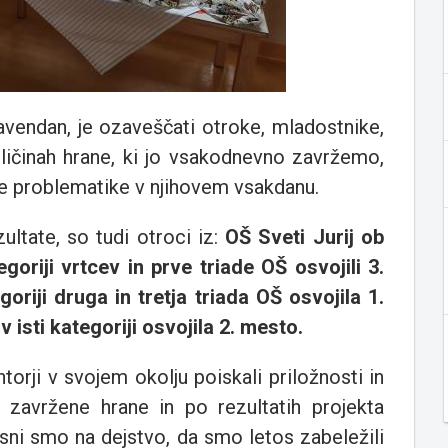
avendan, je ozaveščati otroke, mladostnike,
količinah hrane, ki jo vsakodnevno zavržemo,
je problematike v njihovem vsakdanu.
ultate, so tudi otroci iz:
OŠ Sveti Jurij ob
goriji vrtcev in prve triade OŠ osvojili 3.
riji druga in tretja triada OŠ osvojila 1.
 isti kategoriji osvojila 2. mesto.
torji v svojem okolju poiskali priložnosti in
e zavržene hrane in po rezultatih projekta
osni smo na dejstvo, da smo letos zabeležili