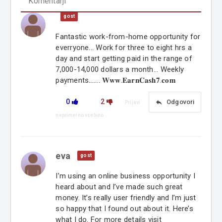
Komentarji
gost
Fantastic work-from-home opportunity for
everryone... Work for three to eight hrs a
day and start getting paid in the range of
7,000-14,000 dollars a month... Weekly
payments....... 𝐖𝐰𝐰.𝐄𝐚𝐫𝐧𝐂𝐚𝐬𝐡𝟕.𝐜𝐨𝐦
0
2
reply
Odgovori
Prijavi
neprimerno vsebino
eva
gost
I’m using an online business opportunity I
heard about and I’ve made such great
money. It’s really user friendly and I’m just
so happy that I found out about it. Here’s
what I do. For more details visit