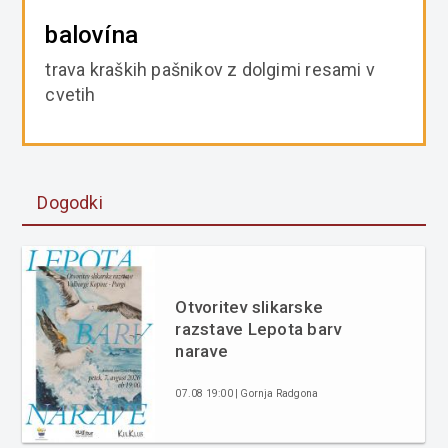
balovína
trava kraških pašnikov z dolgimi resami v
cvetih
Dogodki
Otvoritev slikarske
razstave Lepota barv
narave
07.08 19:00 | Gornja Radgona