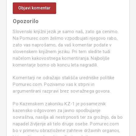
Opozorilo
Slovenski knjižni jezik je samo naš, zato ga cenimo.
Na Pomurec.com želimo vzpodbujati njegovo rabo,
zato vas naprošamo, da vaš komentar podate v
slovenskem knjižnem jeziku. Pri tem sledite tudi
načelom kakovostnega komentiranja. Najboljše
komentarje bomo ob koncu leta nagradili.
Komentarji ne odražajo stališča uredniške politike
Pomurec.com. Pozivamo vas k strpni in
argumentirani razpravi brez sovražnega govora.
Po Kazenskem zakoniku KZ-1 je posameznik
kazensko odgovoren za javno spodbujanje
sovraštva, nasilja ali nestrpnosti ter za grožnjo, da bo
napadel življenje ali telo druge osebe. Pomurec.com
bo v primeru obrazložene zahteve državnih organov,