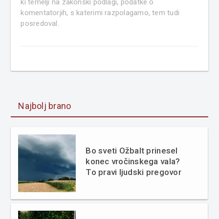
ki temelji na zakonski podlagi, podatke o
komentatorjih, s katerimi razpolagamo, tem tudi
posredoval.
Najbolj brano
Bo sveti Ožbalt prinesel
konec vročinskega vala?
To pravi ljudski pregovor