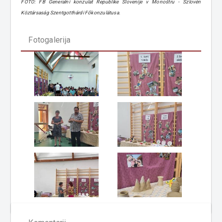
FOTO: FB Generalni konzulat Republike Slovenije v Monoštru - Szlovén
Köztársaság Szentgotthárdi Főkonzulátusa.
Fotogalerija