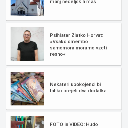
manj nedeljskih maš
Psihiater Zlatko Horvat:
»Vsako omembo
samomora moramo vzeti
resno«
Nekateri upokojenci bi
lahko prejeli dva dodatka
FOTO in VIDEO: Hudo