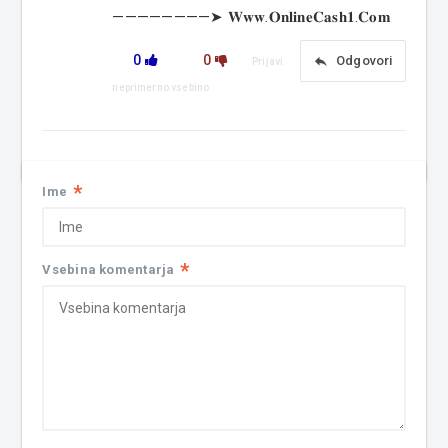
————————➤ 𝐖𝐰𝐰.𝐎𝐧𝐥𝐢𝐧𝐞𝐂𝐚𝐬𝐡𝟏.𝐂𝐨𝐦
0
0
reply
Odgovori
Prijavi
neprimerno vsebino
*
Ime
*
Vsebina komentarja