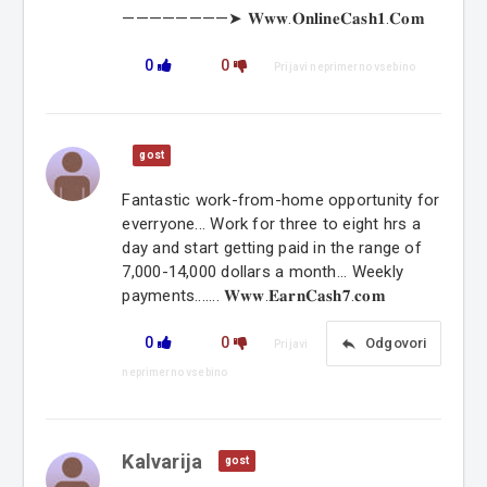
————————➤ 𝐖𝐰𝐰.𝐎𝐧𝐥𝐢𝐧𝐞𝐂𝐚𝐬𝐡𝟏.𝐂𝐨𝐦
0
0
Prijavi neprimerno vsebino
gost
Fantastic work-from-home opportunity for
everryone... Work for three to eight hrs a
day and start getting paid in the range of
7,000-14,000 dollars a month... Weekly
payments....... 𝐖𝐰𝐰.𝐄𝐚𝐫𝐧𝐂𝐚𝐬𝐡𝟕.𝐜𝐨𝐦
0
0
reply
Odgovori
Prijavi
neprimerno vsebino
Kalvarija
gost