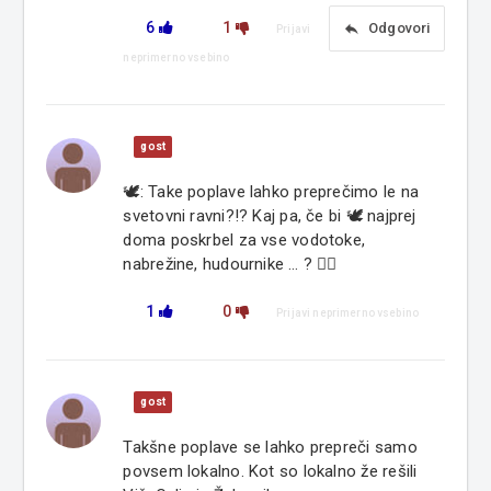
6
1
reply
Odgovori
Prijavi
neprimerno vsebino
gost
🕊: Take poplave lahko preprečimo le na
svetovni ravni?!? Kaj pa, če bi 🕊 najprej
doma poskrbel za vse vodotoke,
nabrežine, hudournike … ? 🤦‍♂️
1
0
Prijavi neprimerno vsebino
gost
Takšne poplave se lahko prepreči samo
povsem lokalno. Kot so lokalno že rešili