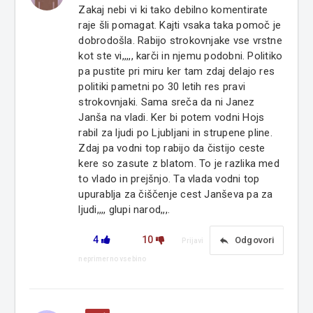
Zakaj nebi vi ki tako debilno komentirate
raje šli pomagat. Kajti vsaka taka pomoč je
dobrodošla. Rabijo strokovnjake vse vrstne
kot ste vi,,,,, karči in njemu podobni. Politiko
pa pustite pri miru ker tam zdaj delajo res
politiki pametni po 30 letih res pravi
strokovnjaki. Sama sreča da ni Janez
Janša na vladi. Ker bi potem vodni Hojs
rabil za ljudi po Ljubljani in strupene pline.
Zdaj pa vodni top rabijo da čistijo ceste
kere so zasute z blatom. To je razlika med
to vlado in prejšnjo. Ta vlada vodni top
upurablja za čiščenje cest Janševa pa za
ljudi,,,, glupi narod,,,.
4
10
reply
Odgovori
Prijavi
neprimerno vsebino