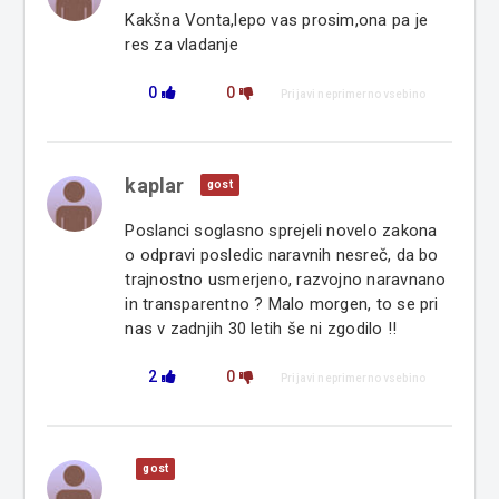
Kakšna Vonta,lepo vas prosim,ona pa je
res za vladanje
0
0
Prijavi neprimerno vsebino
kaplar
gost
Poslanci soglasno sprejeli novelo zakona
o odpravi posledic naravnih nesreč, da bo
trajnostno usmerjeno, razvojno naravnano
in transparentno ? Malo morgen, to se pri
nas v zadnjih 30 letih še ni zgodilo !!
2
0
Prijavi neprimerno vsebino
gost