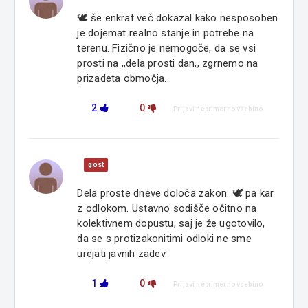
🕊 še enkrat več dokazal kako nesposoben
je dojemat realno stanje in potrebe na
terenu. Fizično je nemogoče, da se vsi
prosti na ,,dela prosti dan,, zgrnemo na
prizadeta območja.
2
0
Prijavi neprimerno vsebino
gost
Dela proste dneve določa zakon. 🕊 pa kar
z odlokom. Ustavno sodišče očitno na
kolektivnem dopustu, saj je že ugotovilo,
da se s protizakonitimi odloki ne sme
urejati javnih zadev.
1
0
Prijavi neprimerno vsebino