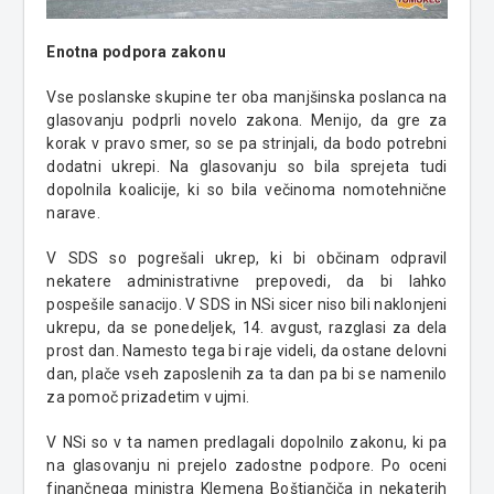
Enotna podpora zakonu
Vse poslanske skupine ter oba manjšinska poslanca na
glasovanju podprli novelo zakona. Menijo, da gre za
korak v pravo smer, so se pa strinjali, da bodo potrebni
dodatni ukrepi. Na glasovanju so bila sprejeta tudi
dopolnila koalicije, ki so bila večinoma nomotehnične
narave.
V SDS so pogrešali ukrep, ki bi občinam odpravil
nekatere administrativne prepovedi, da bi lahko
pospešile sanacijo. V SDS in NSi sicer niso bili naklonjeni
ukrepu, da se ponedeljek, 14. avgust, razglasi za dela
prost dan. Namesto tega bi raje videli, da ostane delovni
dan, plače vseh zaposlenih za ta dan pa bi se namenilo
za pomoč prizadetim v ujmi.
V NSi so v ta namen predlagali dopolnilo zakonu, ki pa
na glasovanju ni prejelo zadostne podpore. Po oceni
finančnega ministra Klemena Boštjančiča in nekaterih