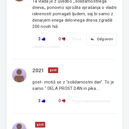
Ta vlada je z uvedbo ,,solidarnostnega
dneva,, ponovno sprožila vprašanja o vladni
iskrenosti pomagati ljudem, saj bi samo z
denarjem enega delovnega dneva zgradili
200 novih hiš.
3
0
reply
Odgovori
Prijavi
neprimerno vsebino
2021
gost
gost- motiš se z "solidarnostni dan". To je
samo " DELA PROST DAN in pika....
3
0
Prijavi neprimerno vsebino
gost