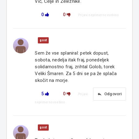
Vič, Celje in Železnike.
0
0
Prijavi neprimerno vsebino
gost
Sem že vse splaniral: petek dopust,
sobota, nedelja itak fraj, ponedeljek
solidarnostno fraj, zrihtal Golob, torek
Veliki Šmaren. Za 5 dni se pa že splača
skočit na morje.
5
0
reply
Odgovori
Prijavi
neprimerno vsebino
gost