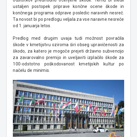
odstotkov predhodno ocenjene škode. Temu bi sledil
ustaljen postopek priprave končne ocene škode in
končnega programa odprave posledic naravnih nesreč.
Ta novost bi po predlogu veljala za vse naravne nesreče
od 1. januarja letos.
Predlog med drugim uvaja tudi možnost povračila
škode v kmetijstvu oziroma širi obseg upravičenosti za
škodo, za katero je mogoče prejeti državno subvencijo
za zavarovalno premijo in uveljaviti izplačilo škode za
100-odstotno poškodovanost kmetijskih kultur po
načelu de minimis.