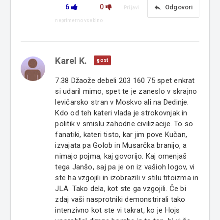
6
0
reply
Odgovori
Prijavi
neprimerno vsebino
Karel K.
gost
7.38 Džaože debeli 203 160 75 spet enkrat
si udaril mimo, spet te je zaneslo v skrajno
levičarsko stran v Moskvo ali na Dedinje.
Kdo od teh kateri vlada je strokovnjak in
politik v smislu zahodne civilizacije. To so
fanatiki, kateri tisto, kar jim pove Kučan,
izvajata pa Golob in Musarčka branijo, a
nimajo pojma, kaj govorijo. Kaj omenjaš
tega Janšo, saj pa je on iz vašioh logov, vi
ste ha vzgojili in izobrazili v stilu titoizma in
JLA. Tako dela, kot ste ga vzgojili. Če bi
zdaj vaši nasprotniki demonstrirali tako
intenzivno kot ste vi takrat, ko je Hojs