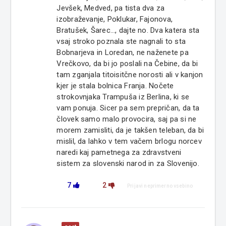
Jevšek, Medved, pa tista dva za
izobraževanje, Poklukar, Fajonova,
Bratušek, Šarec..., dajte no. Dva katera sta
vsaj stroko poznala ste nagnali to sta
Bobnarjeva in Loredan, ne naženete pa
Vrečkovo, da bi jo poslali na Čebine, da bi
tam zganjala titoisitčne norosti ali v kanjon
kjer je stala bolnica Franja. Nočete
strokovnjaka Trampuša iz Berlina, ki se
vam ponuja. Sicer pa sem prepričan, da ta
človek samo malo provocira, saj pa si ne
morem zamisliti, da je takšen teleban, da bi
mislil, da lahko v tem vačem brlogu norcev
naredi kaj pametnega za zdravstveni
sistem za slovenski narod in za Slovenijo.
7
2
Prijavi neprimerno vsebino