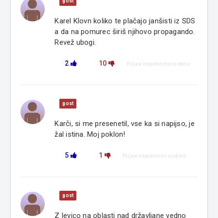
gost
Karel Klovn koliko te plačajo janšisti iz SDS
a da na pomurec širiš njihovo propagando.
Revež ubogi.
2
10
Prijavi neprimerno vsebino
gost
Karči, si me presenetil, vse ka si napijso, je
žal istina. Moj poklon!
5
1
Prijavi neprimerno vsebino
gost
Z levico na oblasti nad državljane vedno