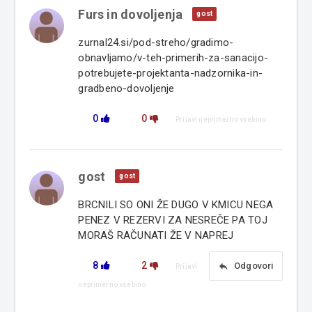
Furs in dovoljenja
gost
zurnal24.si/pod-streho/gradimo-
obnavljamo/v-teh-primerih-za-sanacijo-
potrebujete-projektanta-nadzornika-in-
gradbeno-dovoljenje
0
0
Prijavi neprimerno vsebino
gost
gost
BRCNILI SO ONI ŽE DUGO V KMICU NEGA
PENEZ V REZERVI ZA NESREČE PA TOJ
MORAŠ RAČUNATI ŽE V NAPREJ
8
2
reply
Odgovori
Prijavi
neprimerno vsebino