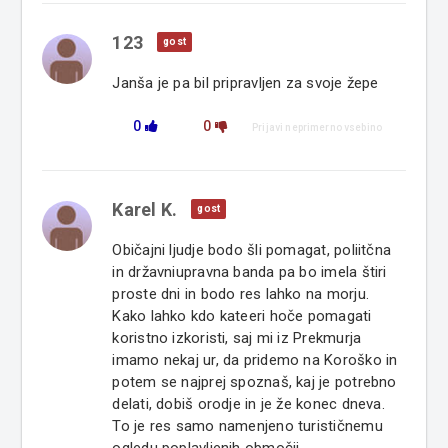
123
gost
Janša je pa bil pripravljen za svoje žepe
0
0
Prijavi neprimerno vsebino
Karel K.
gost
Običajni ljudje bodo šli pomagat, poliitčna
in državniupravna banda pa bo imela štiri
proste dni in bodo res lahko na morju.
Kako lahko kdo kateeri hoče pomagati
koristno izkoristi, saj mi iz Prekmurja
imamo nekaj ur, da pridemo na Koroško in
potem se najprej spoznaš, kaj je potrebno
delati, dobiš orodje in je že konec dneva.
To je res samo namenjeno turističnemu