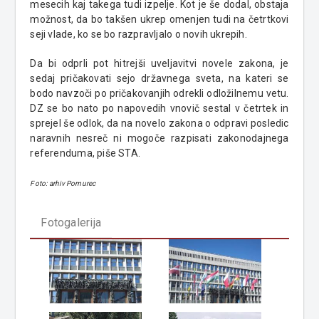
mesecih kaj takega tudi izpelje. Kot je še dodal, obstaja
možnost, da bo takšen ukrep omenjen tudi na četrtkovi
seji vlade, ko se bo razpravljalo o novih ukrepih.
Da bi odprli pot hitrejši uveljavitvi novele zakona, je
sedaj pričakovati sejo državnega sveta, na kateri se
bodo navzoči po pričakovanjih odrekli odložilnemu vetu.
DZ se bo nato po napovedih vnovič sestal v četrtek in
sprejel še odlok, da na novelo zakona o odpravi posledic
naravnih nesreč ni mogoče razpisati zakonodajnega
referenduma, piše STA.
Foto: arhiv Pomurec
Fotogalerija