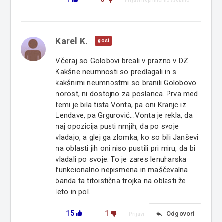
Prijavi neprimerno vsebino
Karel K.
gost
Včeraj so Golobovi brcali v prazno v DZ.
Kakšne neumnosti so predlagali in s
kakšnimi neumnostmi so branili Golobovo
norost, ni dostojno za poslanca. Prva med
temi je bila tista Vonta, pa oni Kranjc iz
Lendave, pa Grgurović...Vonta je rekla, da
naj opozicija pusti nmjih, da po svoje
vladajo, a glej ga zlomka, ko so bili Janševi
na oblasti jih oni niso pustili pri miru, da bi
vladali po svoje. To je zares lenuharska
funkcionalno nepismena in maščevalna
banda ta titoistična trojka na oblasti že
leto in pol.
15
1
reply
Odgovori
Prijavi