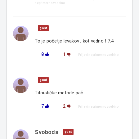
neprimerno vsebino
gost
To je početje levakov , kot vedno ! 7:4
8
1
Prijavi neprimerno vsebino
gost
Titoistićke metode pač.
7
2
Prijavi neprimerno vsebino
Svoboda
gost