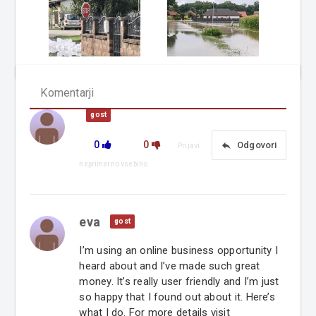
Komentarji
gost
0
0
reply
Odgovori
Prijavi
neprimerno vsebino
eva
gost
I’m using an online business opportunity I
heard about and I’ve made such great
money. It’s really user friendly and I’m just
so happy that I found out about it. Here’s
what I do. For more details visit