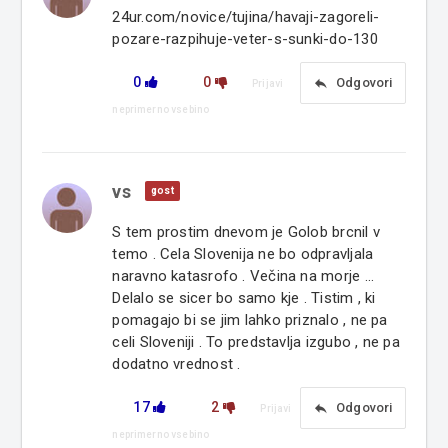
24ur.com/novice/tujina/havaji-zagoreli-
pozare-razpihuje-veter-s-sunki-do-130
0
0
reply
Odgovori
Prijavi
neprimerno vsebino
vs
gost
S tem prostim dnevom je Golob brcnil v
temo . Cela Slovenija ne bo odpravljala
naravno katasrofo . Večina na morje ...
Delalo se sicer bo samo kje . Tistim , ki
pomagajo bi se jim lahko priznalo , ne pa
celi Sloveniji . To predstavlja izgubo , ne pa
dodatno vrednost .
17
2
reply
Odgovori
Prijavi
neprimerno vsebino