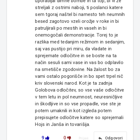
uporabljal dimne bombe in ta top, bi vi že
streljali z ostrimi naboji, ti poslanci katere
sem tgoraj naštel bi namesto teh neumnih
besed zagotovo vzeli orožje v roke in bi
patruljirali po mestih in vaseh in bi
onemogočali demonstracije. Torej to je
razlika med tedanjim režimom in sedanjim,
saj vas pustijo pri miru, da vladate in
sprejemate odločitve in se boste na ta
način sesuli sami vase in vas bo odplavilo
na smetišče zgodovine. Na žalost bo za
vami ostalo pogorišče in bo spet trpel nič
kriv slovenski narod. Kot je ta zadnja
Golobova odločitev, so vse vaše odločitve
v tem letu in pol neumnost, neuresničljive
in škodljive in so vse propadle, vse ste je
potem umaknili in kot izgleda potem
prepisujete odločitve katere so sprejemali
Hojs in Janša in tovarišija.
9
0
reply
Odgovori
Prijavi