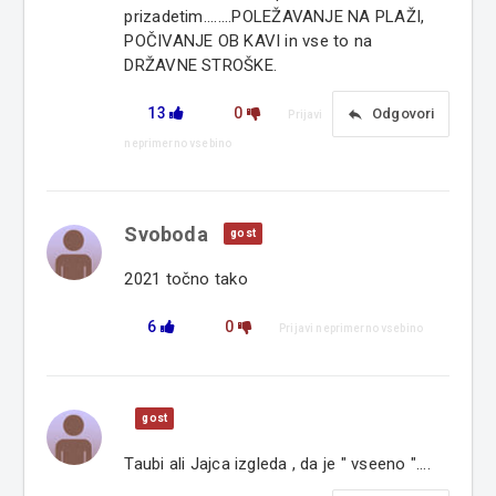
prizadetim........POLEŽAVANJE NA PLAŽI,
POČIVANJE OB KAVI in vse to na
DRŽAVNE STROŠKE.
13
0
reply
Odgovori
Prijavi
neprimerno vsebino
Svoboda
gost
2021 točno tako
6
0
Prijavi neprimerno vsebino
gost
Taubi ali Jajca izgleda , da je " vseeno "....