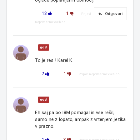
ogledu poplavljenih območij.
13
1
reply
Odgovori
Prijavi
neprimerno vsebino
gost
To je res ! Karel K.
7
1
Prijavi neprimerno vsebino
gost
Eh saj pa bo I8M pomagal in vse rešil,
samo ne z lopato, ampak z vrtenjem jezika
v prazno.
1
3