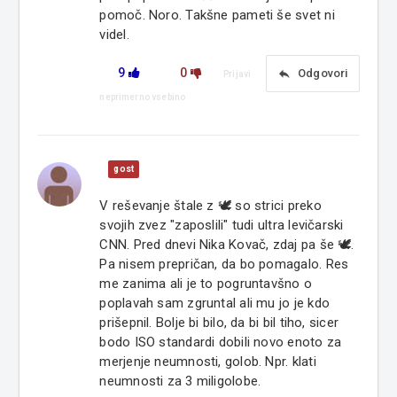
pomoč. Noro. Takšne pameti še svet ni
videl.
9
0
reply
Odgovori
Prijavi
neprimerno vsebino
gost
V reševanje štale z 🕊 so strici preko
svojih zvez "zaposlili" tudi ultra levičarski
CNN. Pred dnevi Nika Kovač, zdaj pa še 🕊.
Pa nisem prepričan, da bo pomagalo. Res
me zanima ali je to pogruntavšno o
poplavah sam zgruntal ali mu jo je kdo
prišepnil. Bolje bi bilo, da bi bil tiho, sicer
bodo ISO standardi dobili novo enoto za
merjenje neumnosti, golob. Npr. klati
neumnosti za 3 miligolobe.