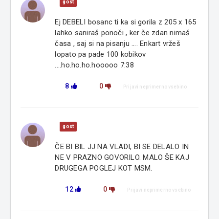
gost
Ej DEBELI bosanc ti ka si gorila z 205 x 165
lahko saniraš ponoči , ker če zdan nimaš
časa , saj si na pisanju .... Enkart vržeš
lopato pa pade 100 kobikov
....ho.ho.ho.hooooo 7:38
8
0
Prijavi neprimerno vsebino
gost
ČE BI BIL JJ NA VLADI, BI SE DELALO IN
NE V PRAZNO GOVORILO. MALO ŠE KAJ
DRUGEGA POGLEJ KOT MSM.
12
0
Prijavi neprimerno vsebino