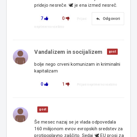
pridejo nesreče. 🕊 je ena izmed nesreč.
7
0
reply
Odgovori
Prijavi
neprimerno vsebino
Vandalizem in socijalizem
gost
bolje nego crveni komunizam in kriminalni
kapitalizam
0
1
Prijavi neprimerno vsebino
gost
Še mesec nazaj se je vlada odpovedala
160 milijonom evrov evropskih sredstev za
protipoplavno zaščito. Sedaj 🕊 EU prosi za