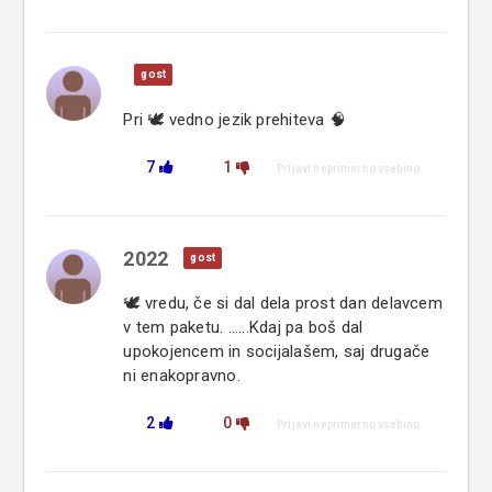
gost
Pri 🕊 vedno jezik prehiteva 🧠
7
1
Prijavi neprimerno vsebino
2022
gost
🕊️ vredu, če si dal dela prost dan delavcem
v tem paketu. ......Kdaj pa boš dal
upokojencem in socijalašem, saj drugače
ni enakopravno.
2
0
Prijavi neprimerno vsebino