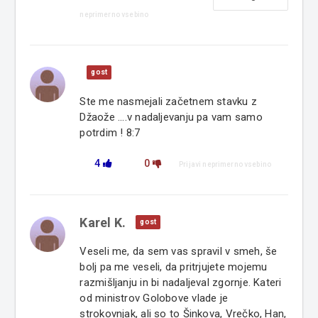
neprimerno vsebino
gost
Ste me nasmejali začetnem stavku z
Džaože ....v nadaljevanju pa vam samo
potrdim ! 8:7
4
0
Prijavi neprimerno vsebino
Karel K.
gost
Veseli me, da sem vas spravil v smeh, še
bolj pa me veseli, da pritrjujete mojemu
razmišljanju in bi nadaljeval zgornje. Kateri
od ministrov Golobove vlade je
strokovnjak, ali so to Šinkova, Vrečko, Han,