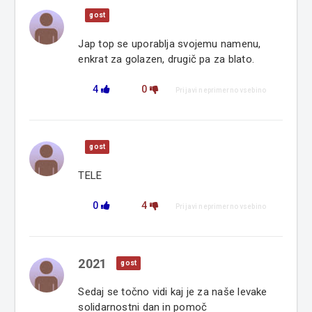
gost
Jap top se uporablja svojemu namenu,
enkrat za golazen, drugič pa za blato.
4
0
Prijavi neprimerno vsebino
gost
TELE
0
4
Prijavi neprimerno vsebino
2021
gost
Sedaj se točno vidi kaj je za naše levake
solidarnostni dan in pomoč