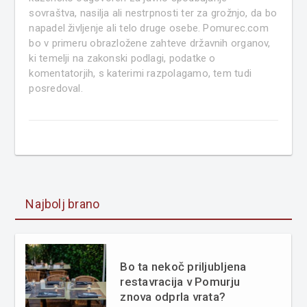
sovraštva, nasilja ali nestrpnosti ter za grožnjo, da bo
napadel življenje ali telo druge osebe. Pomurec.com
bo v primeru obrazložene zahteve državnih organov,
ki temelji na zakonski podlagi, podatke o
komentatorjih, s katerimi razpolagamo, tem tudi
posredoval.
Najbolj brano
Bo ta nekoč priljubljena
restavracija v Pomurju
znova odprla vrata?