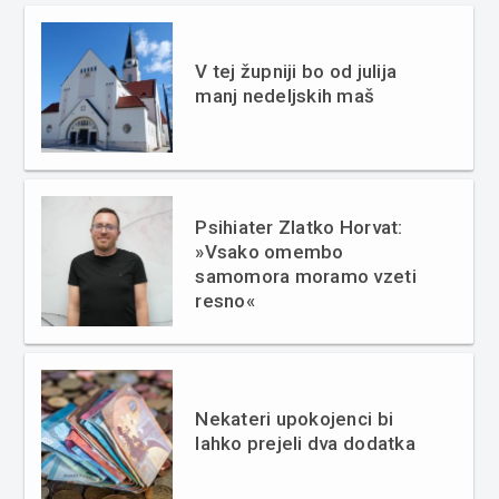
V tej župniji bo od julija
manj nedeljskih maš
Psihiater Zlatko Horvat:
»Vsako omembo
samomora moramo vzeti
resno«
Nekateri upokojenci bi
lahko prejeli dva dodatka