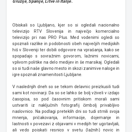
Gruzije, Španije, Litve in Italije.
Obiskali so Ljubljano, kjer so si ogledali nacionalno
televizijo RTV Slovenija in največjo komercialno
televizijo pri nas PRO Plus. Med vodenimi ogledi so
spoznali razlike in podobnosti obeh največjih medijskih
hiš v Sloveniji ter dobili odgovore na vprašanja, kako se
spopadajo s sovražnim govorom, lažnimi novicami,
vplivom politike na delo medijev in še marsikaj. Ogledali
so si tudi naše glavno mesto in skozi zanimive naloge in
igre spoznali znamenitosti Ljubljane.
V naslednjih dneh so se tekom delavnic preizkusili tudi
sami kot novinarji. Da so se lahko še bolj vživeli v izdajo
časopisa, so pod časovnim pritiskom morali sami
ustvariti iz naključnih fotografij čimbolj privabljivo
naslovnico. Na podlagi preteklih dni so tudi strnili svoja
mnenja, pričakovanja, informacije, dojemanje in
lastnosti v povezavi z objavami v medijih ter ugotavljali,
ali vedo poiskati resnico v svetu (lažnih) novic in