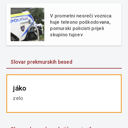
V prometni nesreči voznica
huje telesno poškodovana,
pomurski policisti prijeli
skupino tujcev
Slovar prekmurskih besed
jáko
zelo