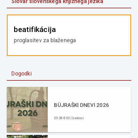
Slovar slovenskega knjižnega jezika
beatifikácija
proglasitev za blaženega
Dogodki
BÜJRAŠKI DNEVI 2026
09.08 8:00 | Ižakovci