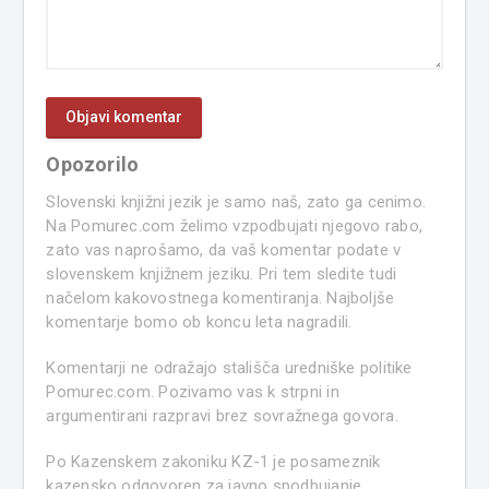
Opozorilo
Slovenski knjižni jezik je samo naš, zato ga cenimo.
Na Pomurec.com želimo vzpodbujati njegovo rabo,
zato vas naprošamo, da vaš komentar podate v
slovenskem knjižnem jeziku. Pri tem sledite tudi
načelom kakovostnega komentiranja. Najboljše
komentarje bomo ob koncu leta nagradili.
Komentarji ne odražajo stališča uredniške politike
Pomurec.com. Pozivamo vas k strpni in
argumentirani razpravi brez sovražnega govora.
Po Kazenskem zakoniku KZ-1 je posameznik
kazensko odgovoren za javno spodbujanje