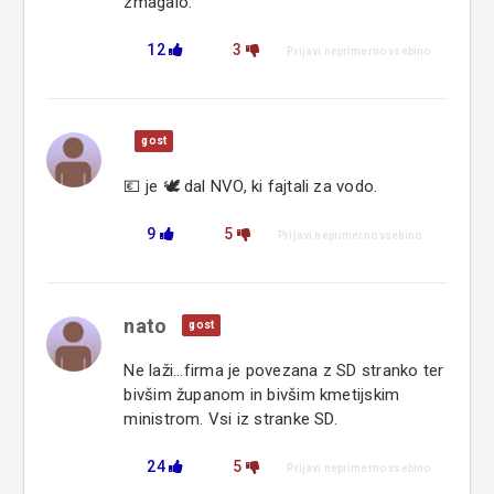
zmagalo.
12
3
Prijavi neprimerno vsebino
gost
💶 je 🕊 dal NVO, ki fajtali za vodo.
9
5
Prijavi neprimerno vsebino
nato
gost
Ne laži...firma je povezana z SD stranko ter
bivšim županom in bivšim kmetijskim
ministrom. Vsi iz stranke SD.
24
5
Prijavi neprimerno vsebino