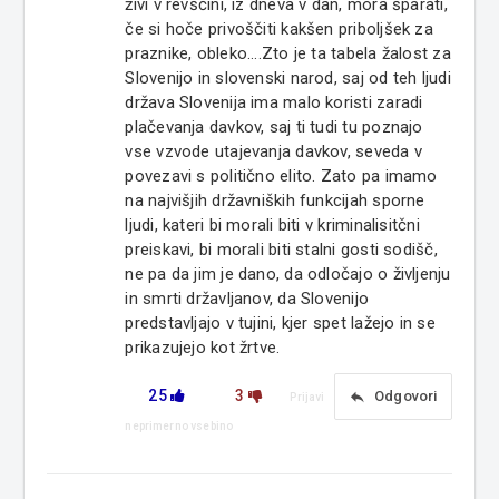
živi v revščini, iz dneva v dan, mora šparati,
če si hoče privoščiti kakšen priboljšek za
praznike, obleko....Zto je ta tabela žalost za
Slovenijo in slovenski narod, saj od teh ljudi
država Slovenija ima malo koristi zaradi
plačevanja davkov, saj ti tudi tu poznajo
vse vzvode utajevanja davkov, seveda v
povezavi s politično elito. Zato pa imamo
na najvišjih državniških funkcijah sporne
ljudi, kateri bi morali biti v kriminalisitčni
preiskavi, bi morali biti stalni gosti sodišč,
ne pa da jim je dano, da odločajo o življenju
in smrti državljanov, da Slovenijo
predstavljajo v tujini, kjer spet lažejo in se
prikazujejo kot žrtve.
25
3
reply
Odgovori
Prijavi
neprimerno vsebino