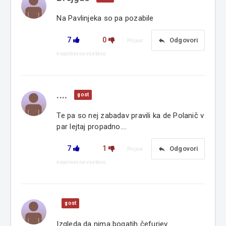
Na Pavlinjeka so pa pozabile
7
0
reply
Odgovori
Prijavi
neprimerno vsebino
....
gost
Te pa so nej zabadav pravili ka de Polanič v
par lejtaj propadno....
7
1
reply
Odgovori
Prijavi
neprimerno vsebino
gost
Izgleda da nima bogatih čefurjev