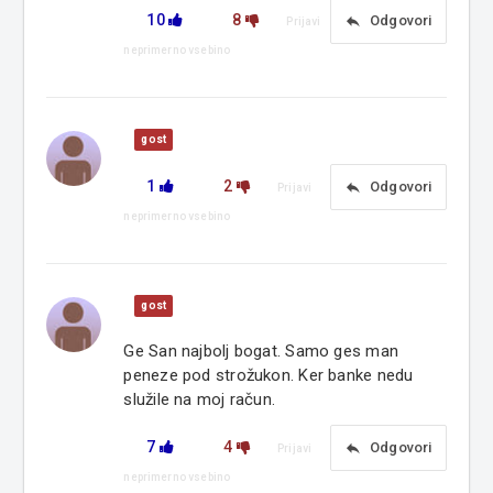
10
8
reply
Odgovori
Prijavi
neprimerno vsebino
gost
1
2
reply
Odgovori
Prijavi
neprimerno vsebino
gost
Ge San najbolj bogat. Samo ges man
peneze pod strožukon. Ker banke nedu
služile na moj račun.
7
4
reply
Odgovori
Prijavi
neprimerno vsebino