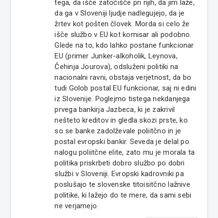
tega, da išče zatočišče pri njih, da jim laže,
da ga v Sloveniji ljudje nadlegujejo, da je
žrtev kot pošten človek. Morda si celo že
išče službo v EU kot komisar ali podobno.
Glede na to, kdo lahko postane funkcionar
EU (primer Junker-alkoholik, Leynova,
Čehinja Jourova), odsluženi politiki na
nacionalni ravni, obstaja verjetnost, da bo
tudi Golob postal EU funkcionar, saj ni edini
iz Slovenije. Poglejmo tistega nekdanjega
prvega bankirja Jazbeca, ki je zakrivil
nešteto kreditov in gledla skozi prste, ko
so se banke zadolževale poliitčno in je
postal evropski bankir. Seveda je delal po
nalogu poliitčne elite, zato mu je morala ta
politika priskrbeti dobro službo po dobri
službi v Sloveniji. Evropski kadrovniki pa
poslušajo te slovenske titoisitčno lažnive
politike, ki lažejo do te mere, da sami sebi
ne verjamejo.