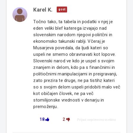
Karel K.
gost
Točno tako, ta tabela in podatki v njej je
eden veliki blef katerega izvajajo nad
slovenskim narodom njegovi poliitčni in
ekonomsko takunski rablji. Včeraj je
Musarjeva povedala, da ljudi kateri so
uspeli ne smemo obravnavati kot lopove.
Slovenski narod ve kdo je uspel s svojim
znanjem in delom, kdo pa s finančnimi in
politiočnimi manipulacijami in preigravanji,
zato prezira te druge, ne pa tistihz kateri
so s svojim delom uspeli pridobiti malo več
kot običajen človek, ne pa več
stomilijonske vrednosti v denarju in
premoženju.
18
2
Prijavi neprimerno vsebino