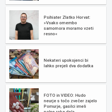
Psihiater Zlatko Horvat:
»Vsako omembo
samomora moramo vzeti
resno«
Nekateri upokojenci bi
lahko prejeli dva dodatka
FOTO in VIDEO: Hudo
neurje s točo zvečer zajelo
Pomurje, gasilci imeli
polne roke dela