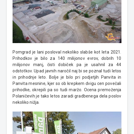
Pomgrad je lani posloval nekoliko slabše kot leta 2021.
Prihodkov je bilo za 140 milijonov evrov, dobrih 10
milijonov manj, čisti dobiček pa je usahnil za 44
odstotkov. Upad javnih naročil naj bi se poznal tudi letos
in prihodnje leto. Bolje je bilo pri podjetjih Panvita in
Panvita mesnine, kjer so ob krepkem dvigu cen povečali
prihodke, okrepili pa so tudi maržo. Ocena premoženja
Polaničevih je tako letos zaradi gradbenega dela poslov
nekoliko nižja.