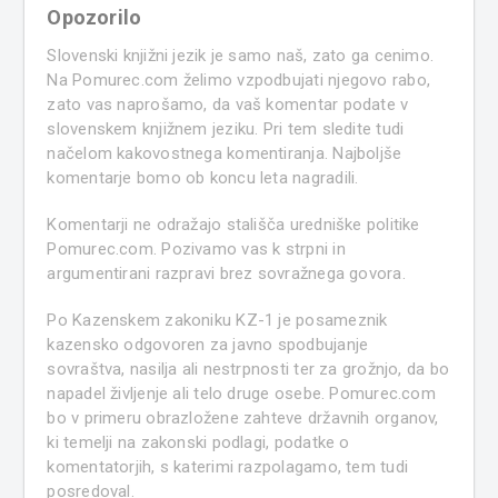
Opozorilo
Slovenski knjižni jezik je samo naš, zato ga cenimo.
Na Pomurec.com želimo vzpodbujati njegovo rabo,
zato vas naprošamo, da vaš komentar podate v
slovenskem knjižnem jeziku. Pri tem sledite tudi
načelom kakovostnega komentiranja. Najboljše
komentarje bomo ob koncu leta nagradili.
Komentarji ne odražajo stališča uredniške politike
Pomurec.com. Pozivamo vas k strpni in
argumentirani razpravi brez sovražnega govora.
Po Kazenskem zakoniku KZ-1 je posameznik
kazensko odgovoren za javno spodbujanje
sovraštva, nasilja ali nestrpnosti ter za grožnjo, da bo
napadel življenje ali telo druge osebe. Pomurec.com
bo v primeru obrazložene zahteve državnih organov,
ki temelji na zakonski podlagi, podatke o
komentatorjih, s katerimi razpolagamo, tem tudi
posredoval.