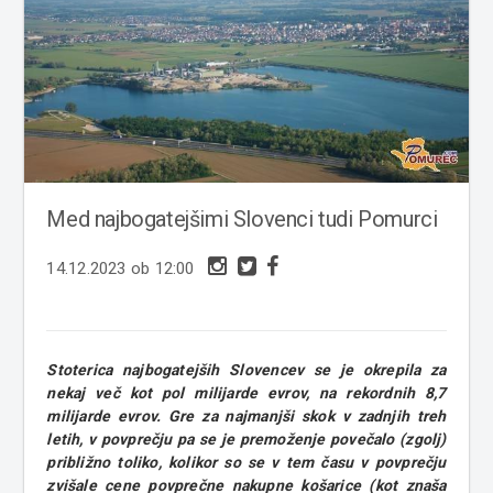
Med najbogatejšimi Slovenci tudi Pomurci
14.12.2023 ob 12:00
Stoterica najbogatejših Slovencev se je okrepila za
nekaj več kot pol milijarde evrov, na rekordnih 8,7
milijarde evrov. Gre za najmanjši skok v zadnjih treh
letih, v povprečju pa se je premoženje povečalo (zgolj)
približno toliko, kolikor so se v tem času v povprečju
zvišale cene povprečne nakupne košarice (kot znaša