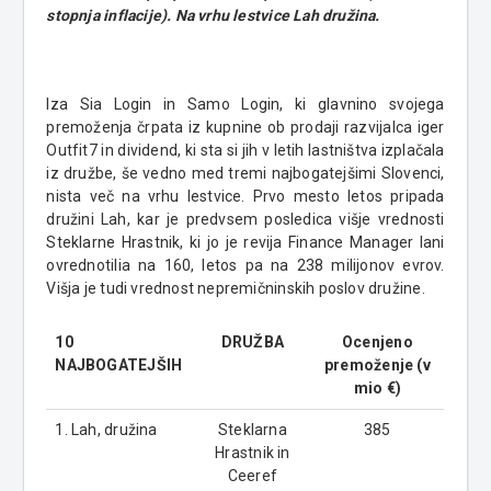
stopnja inflacije). Na vrhu lestvice Lah družina.
Iza Sia Login in Samo Login,
ki glavnino svojega
premoženja črpata iz kupnine ob prodaji razvijalca iger
Outfit7 in dividend, ki sta si jih v letih lastništva izplačala
iz družbe, še vedno med tremi najbogatejšimi Slovenci,
nista več na vrhu lestvice. Prvo mesto letos pripada
družini Lah, kar je
predvsem posledica višje vrednosti
Steklarne Hrastnik, ki jo je revija Finance Manager lani
ovrednotilia na 160, letos pa na 238 milijonov evrov.
Višja je tudi vrednost nepremičninskih poslov družine.
10
DRUŽBA
Ocenjeno
NAJBOGATEJŠIH
premoženje (v
mio €)
1. Lah, družina
Steklarna
385
Hrastnik in
Ceeref