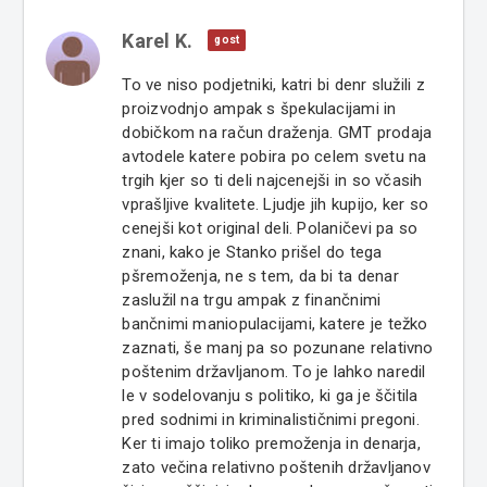
Karel K.
gost
To ve niso podjetniki, katri bi denr služili z
proizvodnjo ampak s špekulacijami in
dobičkom na račun draženja. GMT prodaja
avtodele katere pobira po celem svetu na
trgih kjer so ti deli najcenejši in so včasih
vprašljive kvalitete. Ljudje jih kupijo, ker so
cenejši kot original deli. Polaničevi pa so
znani, kako je Stanko prišel do tega
pšremoženja, ne s tem, da bi ta denar
zaslužil na trgu ampak z finančnimi
bančnimi maniopulacijami, katere je težko
zaznati, še manj pa so pozunane relativno
poštenim državljanom. To je lahko naredil
le v sodelovanju s politiko, ki ga je ščitila
pred sodnimi in kriminalističnimi pregoni.
Ker ti imajo toliko premoženja in denarja,
zato večina relativno poštenih državljanov