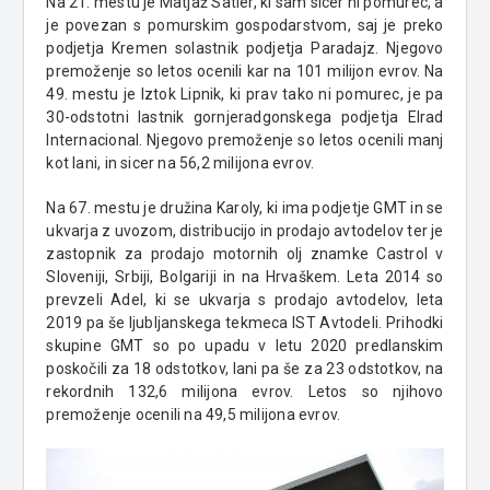
Na 21. mestu je Matjaž Satler, ki sam sicer ni pomurec, a
je povezan s pomurskim gospodarstvom, saj je preko
podjetja Kremen solastnik podjetja Paradajz. Njegovo
premoženje so letos ocenili kar na 101 milijon evrov. Na
49. mestu je Iztok Lipnik, ki prav tako ni pomurec, je pa
30-odstotni lastnik
gornjeradgonskega podjetja Elrad
Internacional. Njegovo premoženje so letos ocenili manj
kot lani, in sicer na 56,2 milijona evrov.
Na 67. mestu je družina Karoly,
ki ima podjetje GMT in se
ukvarja z uvozom, distribucijo in prodajo avtodelov ter je
zastopnik za prodajo motornih olj znamke Castrol v
Sloveniji, Srbiji, Bolgariji in na Hrvaškem.
Leta 2014 so
prevzeli Adel, ki se ukvarja s prodajo avtodelov, leta
2019 pa še ljubljanskega tekmeca IST Avtodeli.
Prihodki
skupine GMT so po upadu v letu 2020 predlanskim
poskočili za 18 odstotkov, lani pa še za 23 odstotkov, na
rekordnih 132,6 milijona evrov. Letos so njihovo
premoženje ocenili na 49,5 milijona evrov.