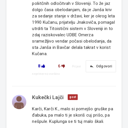
poliitčnih odločitvah v Sloveniji. To že jaz
dolgo časa obelodanjam, da je Janša kriv
za sedanje stanje v državi, ker je okrog leta
1990 Kučanu, prijatelju Jnakoviča, pomagal
utrditi ta Titoistični sistem v Sloveniji in to
zdaj raziskovalec UDBE Omerza
sramežljivo vendar počasi obelodanja, da
sta Janša in Bavčar delala takrat v korist
Kučana.
8
6
reply
Odgovori
Prijavi
neprimerno vsebino
Kukečki Lajči
gost
Karči, Karči K., malo si pomejšo gruške pa
đabuka, pa malo ti je skoriš cuj prišo, pa
nešpule. Kuplunga se ti tuj malo škali.