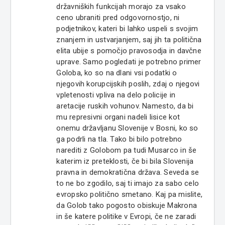
državniških funkcijah morajo za vsako
ceno ubraniti pred odgovornostjo, ni
podjetnikov, kateri bi lahko uspeli s svojim
znanjem in ustvarjanjem, saj jih ta politična
elita ubije s pomočjo pravosodja in davčne
uprave. Samo pogledati je potrebno primer
Goloba, ko so na dlani vsi podatki o
njegovih korupcijskih poslih, zdaj o njegovi
vpletenosti vpliva na delo policije in
aretacije ruskih vohunov. Namesto, da bi
mu represivni organi nadeli lisice kot
onemu državljanu Slovenije v Bosni, ko so
ga podrli na tla. Tako bi bilo potrebno
narediti z Golobom pa tudi Musarco in še
katerim iz preteklosti, če bi bila Slovenija
pravna in demokratična država. Seveda se
to ne bo zgodilo, saj ti imajo za sabo celo
evropsko politično smetano. Kaj pa mislite,
da Golob tako pogosto obiskuje Makrona
in še katere politike v Evropi, če ne zaradi