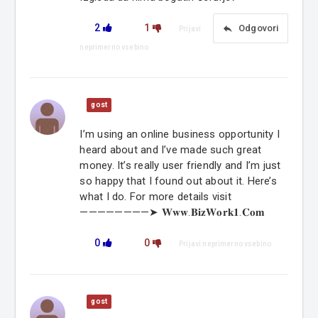
2
1
reply
Odgovori
Prijavi
neprimerno vsebino
gost
I’m using an online business opportunity I
heard about and I’ve made such great
money. It’s really user friendly and I’m just
so happy that I found out about it. Here’s
what I do. For more details visit
————————➤ 𝐖𝐰𝐰.𝐁𝐢𝐳𝐖𝐨𝐫𝐤𝟏.𝐂𝐨𝐦
0
0
Prijavi neprimerno vsebino
gost