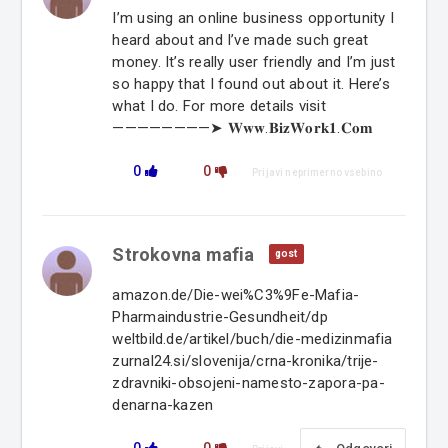
I’m using an online business opportunity I
heard about and I’ve made such great
money. It’s really user friendly and I’m just
so happy that I found out about it. Here’s
what I do. For more details visit
————————➤ 𝐖𝐰𝐰.𝐁𝐢𝐳𝐖𝐨𝐫𝐤𝟏.𝐂𝐨𝐦
0
0
Prijavi neprimerno vsebino
Strokovna mafia
gost
amazon.de/Die-wei%C3%9Fe-Mafia-
Pharmaindustrie-Gesundheit/dp
weltbild.de/artikel/buch/die-medizinmafia
zurnal24.si/slovenija/crna-kronika/trije-
zdravniki-obsojeni-namesto-zapora-pa-
denarna-kazen