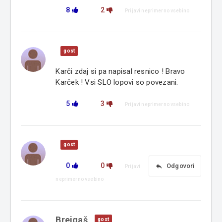
8
2
Prijavi neprimerno vsebino
gost
Karči zdaj si pa napisal resnico ! Bravo
Karček ! Vsi SLO lopovi so povezani.
5
3
Prijavi neprimerno vsebino
gost
0
0
reply
Odgovori
Prijavi
neprimerno vsebino
Brejgaš
gost