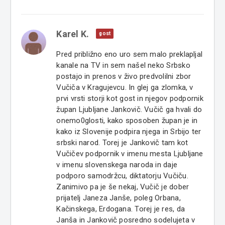
Karel K.
gost
Pred približno eno uro sem malo preklapljal
kanale na TV in sem našel neko Srbsko
postajo in prenos v živo predvolilni zbor
Vučiča v Kragujevcu. In glej ga zlomka, v
prvi vrsti storji kot gost in njegov podpornik
župan Ljubljane Jankovič. Vučič ga hvali do
onemo0glosti, kako sposoben župan je in
kako iz Slovenije podpira njega in Srbijo ter
srbski narod. Torej je Jankovič tam kot
Vučičev podpornik v imenu mesta Ljubljane
v imenu slovenskega naroda in daje
podporo samodržcu, diktatorju Vučiču.
Zanimivo pa je še nekaj, Vučič je dober
prijatelj Janeza Janše, poleg Orbana,
Kačinskega, Erdogana. Torej je res, da
Janša in Jankovič posredno sodelujeta v