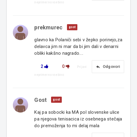
neprimerno vsebino
prekmurec
gost
glavno ka Polaniči sebi v žepko porinejo,za
delavca jim ni mar da bi jim dali v denarni
obliki kakšno nagrado....
2
0
reply
Odgovori
Prijavi
neprimerno vsebino
Gost
gost
Kaj pa sobocki ka MA pol slovenske ulice
pa njegova tenisacica iz osebnega stečaja
do premoženja to mi delaj mala