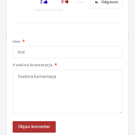
2
0
reply
Odgovori
Prijavi
neprimerno vsebino
*
Ime
*
Vsebina komentarja