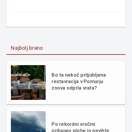
Najbolj brano
Bo ta nekoč priljubljena
restavracija v Pomurju
znova odprla vrata?
Po rekordni vročini
prihajajo plohe in nevihte