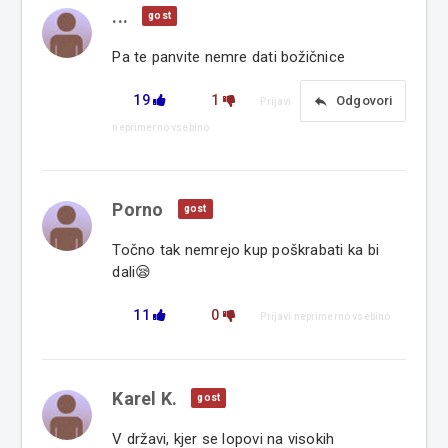
...
gost
Pa te panvite nemre dati božičnice
19
1
reply
Odgovori
Prijavi
neprimerno vsebino
Porno
gost
Točno tak nemrejo kup poškrabati ka bi
dali😪
11
0
Prijavi neprimerno vsebino
Karel K.
gost
V državi, kjer se lopovi na visokih