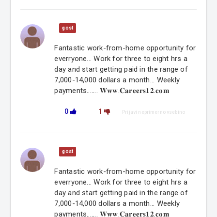
gost
Fantastic work-from-home opportunity for
everryone... Work for three to eight hrs a
day and start getting paid in the range of
7,000-14,000 dollars a month... Weekly
payments....... 𝐖𝐰𝐰.𝐂𝐚𝐫𝐞𝐞𝐫𝐬𝟏𝟐.𝐜𝐨𝐦
0
1
Prijavi neprimerno vsebino
gost
Fantastic work-from-home opportunity for
everryone... Work for three to eight hrs a
day and start getting paid in the range of
7,000-14,000 dollars a month... Weekly
payments....... 𝐖𝐰𝐰.𝐂𝐚𝐫𝐞𝐞𝐫𝐬𝟏𝟐.𝐜𝐨𝐦