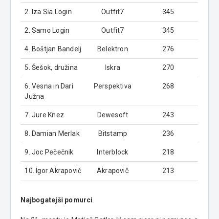
2. Iza Sia Login
Outfit7
345
2. Samo Login
Outfit7
345
4. Boštjan Bandelj
Belektron
276
5. Šešok, družina
Iskra
270
6. Vesna in Dari
Perspektiva
268
Južna
7. Jure Knez
Dewesoft
243
8. Damian Merlak
Bitstamp
236
9. Joc Pečečnik
Interblock
218
10. Igor Akrapovič
Akrapovič
213
Najbogatejši pomurci