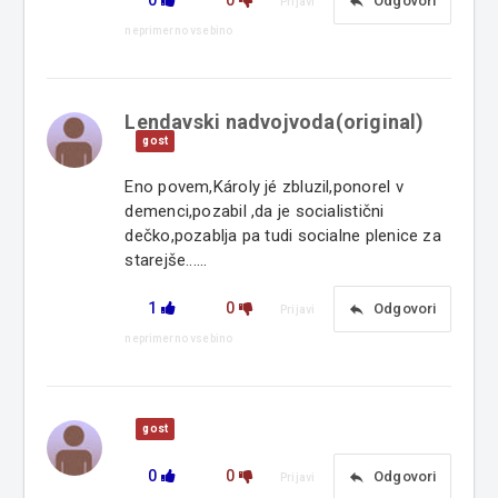
0
0
reply
Odgovori
Prijavi
neprimerno vsebino
Lendavski nadvojvoda(original)
gost
Eno povem,Károly jé zbluzil,ponorel v
demenci,pozabil ,da je socialistični
dečko,pozablja pa tudi socialne plenice za
starejše......
1
0
reply
Odgovori
Prijavi
neprimerno vsebino
gost
0
0
reply
Odgovori
Prijavi