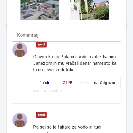
Komentarji
gost
Glavno ka so Polaniči sodelovali z Ivanim
Janezom in mu vračali denar namesto ka
bi urejevali vodotoke.
17
21
reply
Odgovori
Prijavi
neprimerno vsebino
gost
Pa saj se je fajtalo za vodo in tudi