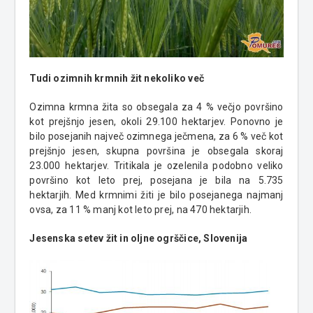
Tudi ozimnih krmnih žit nekoliko več
Ozimna krmna žita so obsegala za 4 % večjo površino
kot prejšnjo jesen, okoli 29.100 hektarjev. Ponovno je
bilo posejanih največ ozimnega ječmena, za 6 % več kot
prejšnjo jesen, skupna površina je obsegala skoraj
23.000 hektarjev. Tritikala je ozelenila podobno veliko
površino kot leto prej, posejana je bila na 5.735
hektarjih. Med krmnimi žiti je bilo posejanega najmanj
ovsa, za 11 % manj kot leto prej, na 470 hektarjih.
Jesenska setev žit in oljne ogrščice, Slovenija