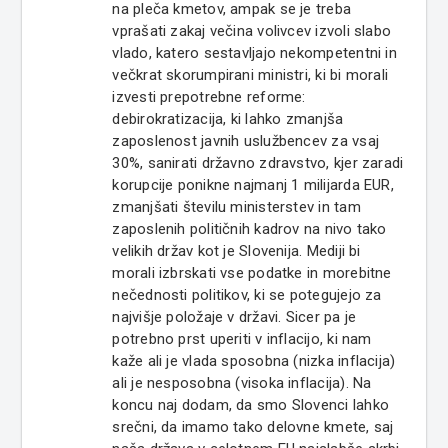
na pleča kmetov, ampak se je treba
vprašati zakaj večina volivcev izvoli slabo
vlado, katero sestavljajo nekompetentni in
večkrat skorumpirani ministri, ki bi morali
izvesti prepotrebne reforme:
debirokratizacija, ki lahko zmanjša
zaposlenost javnih uslužbencev za vsaj
30%, sanirati državno zdravstvo, kjer zaradi
korupcije ponikne najmanj 1 milijarda EUR,
zmanjšati številu ministerstev in tam
zaposlenih političnih kadrov na nivo tako
velikih držav kot je Slovenija. Mediji bi
morali izbrskati vse podatke in morebitne
nečednosti politikov, ki se potegujejo za
najvišje položaje v državi. Sicer pa je
potrebno prst uperiti v inflacijo, ki nam
kaže ali je vlada sposobna (nizka inflacija)
ali je nesposobna (visoka inflacija). Na
koncu naj dodam, da smo Slovenci lahko
srečni, da imamo tako delovne kmete, saj