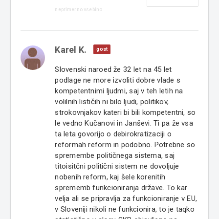
neprimerno vsebino
Karel K.
gost
Slovenski naroed že 32 let na 45 let
podlage ne more izvoliti dobre vlade s
kompetentnimi ljudmi, saj v teh letih na
volilnih lističih ni bilo ljudi, politikov,
strokovnjakov kateri bi bili kompetentni, so
le vedno Kučanovi in Janševi. Ti pa že vsa
ta leta govorijo o debirokratizaciji o
reformah reform in podobno. Potrebne so
spremembe političnega sistema, saj
titoisitčni politični sistem ne dovoljuje
nobenih reform, kaj šele korenitih
sprememb funkcioniranja države. To kar
velja ali se pripravlja za funkcioniranje v EU,
v Sloveniji nikoli ne funkcionira, to je taqko