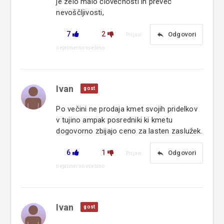
je zelo malo človečnosti in preveč
nevoščljivosti,
7
2
reply
Odgovori
Prijavi
neprimerno vsebino
Ivan
gost
Po večini ne prodaja kmet svojih pridelkov
v tujino ampak posredniki ki kmetu
dogovorno zbijajo ceno za lasten zaslužek.
6
1
reply
Odgovori
Prijavi
neprimerno vsebino
Ivan
gost