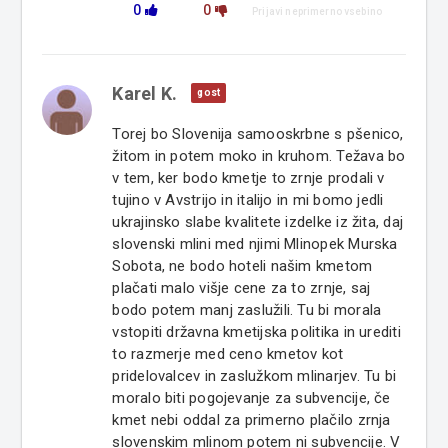
0
0
Prijavi neprimerno vsebino
Karel K.
gost
Torej bo Slovenija samooskrbne s pšenico,
žitom in potem moko in kruhom. Težava bo
v tem, ker bodo kmetje to zrnje prodali v
tujino v Avstrijo in italijo in mi bomo jedli
ukrajinsko slabe kvalitete izdelke iz žita, daj
slovenski mlini med njimi Mlinopek Murska
Sobota, ne bodo hoteli našim kmetom
plačati malo višje cene za to zrnje, saj
bodo potem manj zaslužili. Tu bi morala
vstopiti državna kmetijska politika in urediti
to razmerje med ceno kmetov kot
pridelovalcev in zaslužkom mlinarjev. Tu bi
moralo biti pogojevanje za subvencije, če
kmet nebi oddal za primerno plačilo zrnja
slovenskim mlinom potem ni subvencije. V