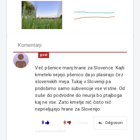
Komentarji
gost
Več pšenice manj hrane za Slovence. Kajti
kmeteki sejejo pšenico da jo plasirajo čez
slovenskih meja. Tukaj v Sloveniji pa
pridobimo samo subvencije vse vrstne. Od
suše do podvodne do neurja bo ptajboga
kaj ne vse. Zato kmetje nič čisto nič
neprieljujejo hrane za Slovenijo.
8
8
reply
Odgovori
Prijavi
neprimerno vsebino