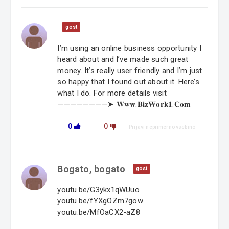
gost
I’m using an online business opportunity I
heard about and I’ve made such great
money. It’s really user friendly and I’m just
so happy that I found out about it. Here’s
what I do. For more details visit
————————➤ 𝐖𝐰𝐰.𝐁𝐢𝐳𝐖𝐨𝐫𝐤𝟏.𝐂𝐨𝐦
0
0
Prijavi neprimerno vsebino
Bogato, bogato
gost
youtu.be/G3ykx1qWUuo
youtu.be/fYXgOZm7gow
youtu.be/MfOaCX2-aZ8