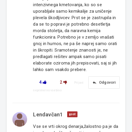
intenzivnega kmetovanja, ko so se
uporabljale samo kemikalije za uničenje
plevela škodljivcev. Prst se je zastrupila in
da se to popravi je potrebno desetletja
morda stoletja, da naravna kemija
funkcionira. Potrebno je v zemljo vnašati
gnoj in humos, ne pa še naprej samo orati
in škropiti. Sramotenje znanosti je, ne
predlagati rešitev ampak samo pisati
elaborate oziroma jih prepisovati, saj si jih
lahko sam vsakdo prebere.
4
2
reply
Odgovori
Prijavi
neprimerno vsebino
Lendavčan1
gost
Vse se vrti okrog denarja,žalostno pa je da