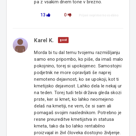
pa z vsakim dnem tone v brezno.
13
0
Prijavi neprimerno vsebino
Karel K.
gost
Morda bi tu dal temu tvojemu razmišljanju
samo eno pripombo, ko piše, da imaš malo
pokojnino, torej si upokojenec. Samostojni
podjetnik ne more opravljati še naprej
nemoteno dejavnost, ko se upokoji, kot ti
kmetijsko dejavnost. Lahko dela le nekaj ur
na teden. Torej tudi tebi država gleda skozi
prste, ker si kmet, ko lahko neomejeno
delaš na kmetiji, ne vem, če si sam ali
pomagaš svojim naslednikom. Potrebno je
resne preureditve kmetijstva in statusa
kmeta, tako da bo lahko rentabilno
proizvajal in živl človeka dostojno življenje.