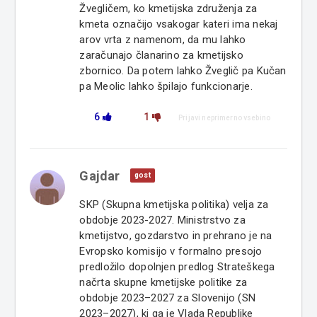
Žvegličem, ko kmetijska združenja za
kmeta označijo vsakogar kateri ima nekaj
arov vrta z namenom, da mu lahko
zaračunajo članarino za kmetijsko
zbornico. Da potem lahko Žveglič pa Kučan
pa Meolic lahko špilajo funkcionarje.
6
1
Prijavi neprimerno vsebino
Gajdar
gost
SKP (Skupna kmetijska politika) velja za
obdobje 2023-2027. Ministrstvo za
kmetijstvo, gozdarstvo in prehrano je na
Evropsko komisijo v formalno presojo
predložilo dopolnjen predlog Strateškega
načrta skupne kmetijske politike za
obdobje 2023–2027 za Slovenijo (SN
2023–2027), ki ga je Vlada Republike