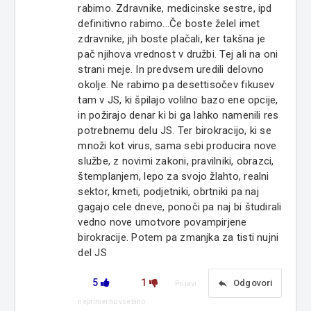
rabimo. Zdravnike, medicinske sestre, ipd
definitivno rabimo...Če boste želel imet
zdravnike, jih boste plačali, ker takšna je
pač njihova vrednost v družbi. Tej ali na oni
strani meje. In predvsem uredili delovno
okolje. Ne rabimo pa desettisočev fikusev
tam v JS, ki špilajo volilno bazo ene opcije,
in požirajo denar ki bi ga lahko namenili res
potrebnemu delu JS. Ter birokracijo, ki se
množi kot virus, sama sebi producira nove
službe, z novimi zakoni, pravilniki, obrazci,
štemplanjem, lepo za svojo žlahto, realni
sektor, kmeti, podjetniki, obrtniki pa naj
gagajo cele dneve, ponoči pa naj bi študirali
vedno nove umotvore povampirjene
birokracije. Potem pa zmanjka za tisti nujni
del JS
5
1
reply
Odgovori
Prijavi
neprimerno vsebino