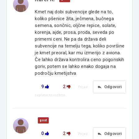
Kmet naj dobi subvencije glede na to,
koliko pšenice žita, ječmena, bučnega
semena, sončnic, oljčne repice, solate,
korenja, ajde, prosa, proda, seveda po
primerni ceni. Ne pa da država deli
subvencije na temelju tega, koliko površine
je kmet preoral, kar mu izmerijo z aviona.
Če lahko država kontrolira ceno pogonskih
goriv, potem se lahko enako dogaja na
področju kmetijstva.
9
2
reply
Odgovori
Prijavi
neprimerno vsebino
gost
0
2
reply
Odgovori
Prijavi