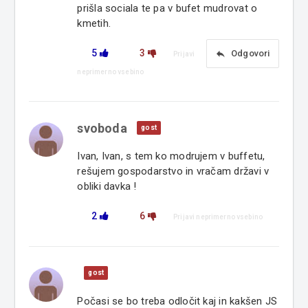
prišla sociala te pa v bufet mudrovat o
kmetih.
5
3
reply
Odgovori
Prijavi
neprimerno vsebino
svoboda
gost
Ivan, Ivan, s tem ko modrujem v buffetu,
rešujem gospodarstvo in vračam državi v
obliki davka !
2
6
Prijavi neprimerno vsebino
gost
Počasi se bo treba odločit kaj in kakšen JS