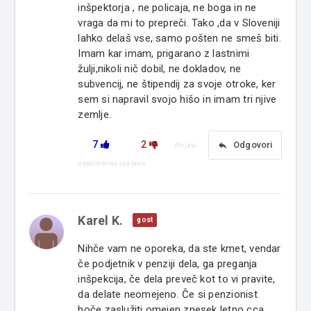
inšpektorja , ne policaja, ne boga in ne
vraga da mi to prepreči. Tako ,da v Sloveniji
lahko delaš vse, samo pošten ne smeš biti.
Imam kar imam, prigarano z lastnimi
žulji,nikoli nič dobil, ne dokladov, ne
subvencij, ne štipendij za svoje otroke, ker
sem si napravil svojo hišo in imam tri njive
zemlje.
7
2
reply
Odgovori
Prijavi
neprimerno vsebino
Karel K.
gost
Nihče vam ne oporeka, da ste kmet, vendar
če podjetnik v penziji dela, ga preganja
inšpekcija, če dela preveč kot to vi pravite,
da delate neomejeno. Če si penzionist
hoče zaslužiti omejen znesek letno cca