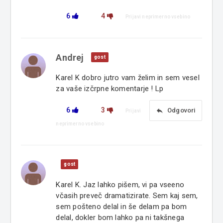
6
4
Prijavi neprimerno vsebino
Andrej
gost
Karel K dobro jutro vam želim in sem vesel
za vaše izčrpne komentarje ! Lp
6
3
reply
Odgovori
Prijavi
neprimerno vsebino
gost
Karel K. Jaz lahko pišem, vi pa vseeno
včasih preveč dramatizirate. Sem kaj sem,
sem pošteno delal in še delam pa bom
delal, dokler bom lahko pa ni takšnega