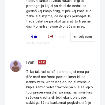
tistih, ki lahko zavihaš rokave in greš
pomagat,ja kaj si pa delal do sedaj, da
gledaš kaj imajo drugi, ti piši kaj imaš ti in
zakaj si ti izjema, da ne greš pomagat.Je
treba delat ne pa okol ga srat, to ti pa ne
diši, Pometi si svoje dvorisče in prag.
6
2
reply
Odgovori
Prijavi
neprimerno vsebino
Ivan
gost
Ti ka tak rad sereš po kmetaj si meu pa
šče maš možnost postati kmet.idi na
banko zemi kredit boš doubo subvencije
kupiš zemlo vêlke traktore pa buš se lejko
tudi preseravau dien pa nauč na njivaj kaš
rešuvau kredite.eli tèbi lekaj bole paše
sakšëga 19 na bankomat poglednuti či je