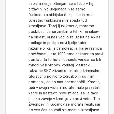
svoje mnenje. Strinjam se s tabo v tej
državi ni nič urejenega, vse samo
funkcionira stihijsko čez palec in med
tovrstno funkcioniranje spada tudi
kmetijstvo. Torej ljubi kmetje, moramo
poskrbeti, da se znebimo teh kriminalcev
na oblasti, ki nas vodijo že 32 let na 45 let
podlage in pridejo novi ljudje kateri
razumejo, kaj je demokracija, kaj je resnica,
pravičnost. Leta 1990 smo nekateri ta pravi
pomladniki to hoteli dosečti, vendar so bili
mnogi vaši vrhovni voditelji v stranki
takratne SKZ zlizani s takratno kriminalno
titoistično politično združbo in so njim
pomagali, da so nas onemogočili. Kmetje,
tudi v svojih vrstah morate malo prevetriti
kadre in nastaviti nove mlade, saj le tako
lsahko zaveje v kmetijstvo novi veter. Teh
Žvegličev in Kučanov se morate rešiti, saj
so ves čas na vodilnih mestih, kmetijstvo