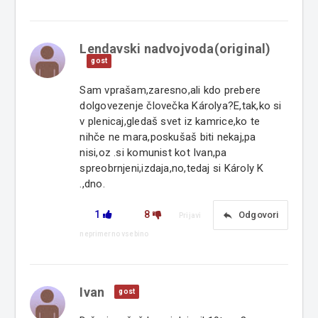
Lendavski nadvojvoda(original)
gost
Sam vprašam,zaresno,ali kdo prebere
dolgovezenje človečka Károlya?E,tak,ko si
v plenicaj,gledaš svet iz kamrice,ko te
nihče ne mara,poskušaš biti nekaj,pa
nisi,oz .si komunist kot Ivan,pa
spreobrnjeni,izdaja,no,tedaj si Károly K
.,dno.
1
8
reply
Odgovori
Prijavi
neprimerno vsebino
Ivan
gost