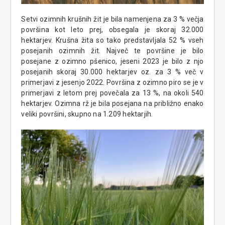
Setvi ozimnih krušnih žit je bila namenjena za 3 % večja
površina kot leto prej, obsegala je skoraj 32.000
hektarjev. Krušna žita so tako predstavljala 52 % vseh
posejanih ozimnih žit. Največ te površine je bilo
posejane z ozimno pšenico, jeseni 2023 je bilo z njo
posejanih skoraj 30.000 hektarjev oz. za 3 % več v
primerjavi z jesenjo 2022. Površina z ozimno piro se je v
primerjavi z letom prej povečala za 13 %, na okoli 540
hektarjev. Ozimna rž je bila posejana na približno enako
veliki površini, skupno na 1.209 hektarjih.