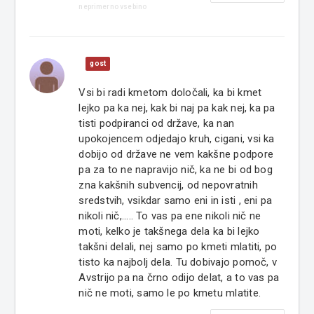
neprimerno vsebino
gost
Vsi bi radi kmetom določali, ka bi kmet
lejko pa ka nej, kak bi naj pa kak nej, ka pa
tisti podpiranci od države, ka nan
upokojencem odjedajo kruh, cigani, vsi ka
dobijo od države ne vem kakšne podpore
pa za to ne napravijo nič, ka ne bi od bog
zna kakšnih subvencij, od nepovratnih
sredstvih, vsikdar samo eni in isti , eni pa
nikoli nič,..... To vas pa ene nikoli nič ne
moti, kelko je takšnega dela ka bi lejko
takšni delali, nej samo po kmeti mlatiti, po
tisto ka najbolj dela. Tu dobivajo pomoč, v
Avstrijo pa na črno odijo delat, a to vas pa
nič ne moti, samo le po kmetu mlatite.