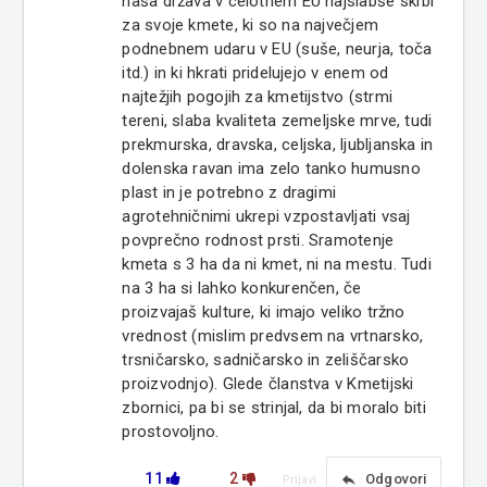
naša država v celotnem EU najslabše skrbi
za svoje kmete, ki so na največjem
podnebnem udaru v EU (suše, neurja, toča
itd.) in ki hkrati pridelujejo v enem od
najtežjih pogojih za kmetijstvo (strmi
tereni, slaba kvaliteta zemeljske mrve, tudi
prekmurska, dravska, celjska, ljubljanska in
dolenska ravan ima zelo tanko humusno
plast in je potrebno z dragimi
agrotehničnimi ukrepi vzpostavljati vsaj
povprečno rodnost prsti. Sramotenje
kmeta s 3 ha da ni kmet, ni na mestu. Tudi
na 3 ha si lahko konkurenčen, če
proizvajaš kulture, ki imajo veliko tržno
vrednost (mislim predvsem na vrtnarsko,
trsničarsko, sadničarsko in zeliščarsko
proizvodnjo). Glede članstva v Kmetijski
zbornici, pa bi se strinjal, da bi moralo biti
prostovoljno.
11
2
reply
Odgovori
Prijavi