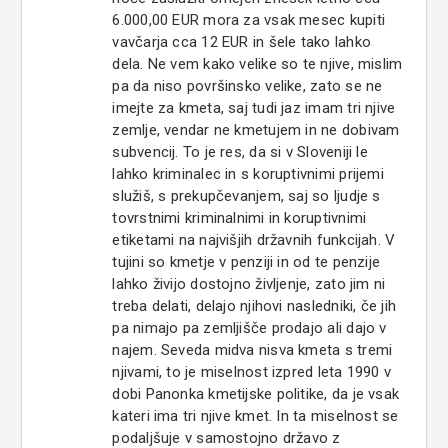
6.000,00 EUR mora za vsak mesec kupiti
vavčarja cca 12 EUR in šele tako lahko
dela. Ne vem kako velike so te njive, mislim
pa da niso površinsko velike, zato se ne
imejte za kmeta, saj tudi jaz imam tri njive
zemlje, vendar ne kmetujem in ne dobivam
subvencij. To je res, da si v Sloveniji le
lahko kriminalec in s koruptivnimi prijemi
služiš, s prekupčevanjem, saj so ljudje s
tovrstnimi kriminalnimi in koruptivnimi
etiketami na najvišjih državnih funkcijah. V
tujini so kmetje v penziji in od te penzije
lahko živijo dostojno življenje, zato jim ni
treba delati, delajo njihovi nasledniki, če jih
pa nimajo pa zemljišče prodajo ali dajo v
najem. Seveda midva nisva kmeta s tremi
njivami, to je miselnost izpred leta 1990 v
dobi Panonka kmetijske politike, da je vsak
kateri ima tri njive kmet. In ta miselnost se
podaljšuje v samostojno državo z