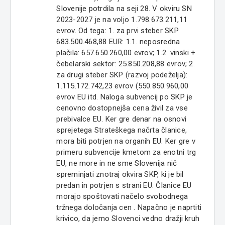
Slovenije potrdila na seji 28. V okviru SN
2023-2027 je na voljo 1.798.673.211,11
evrov. Od tega: 1. za prvi steber SKP
683.500.468,88 EUR: 1.1. neposredna
plačila: 657.650.260,00 evrov; 1.2. vinski +
čebelarski sektor: 25.850.208,88 evrov; 2.
za drugi steber SKP (razvoj podeželja):
1.115.172.742,23 evrov (550.850.960,00
evrov EU itd. Naloga subvencij po SKP je
cenovno dostopnejša cena živil za vse
prebivalce EU. Ker gre denar na osnovi
sprejetega Strateškega načrta članice,
mora biti potrjen na organih EU. Ker gre v
primeru subvencije kmetom za enotni trg
EU, ne more in ne sme Slovenija nič
spreminjati znotraj okvira SKP, ki je bil
predan in potrjen s strani EU. Članice EU
morajo spoštovati načelo svobodnega
tržnega določanja cen . Napačno je naprtiti
krivico, da jemo Slovenci vedno dražji kruh