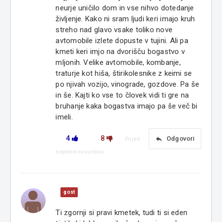
neurje uničilo dom in vse nihvo dotedanje
življenje. Kako ni sram ljudi keri imajo kruh
streho nad glavo vsake toliko nove
avtomobile izlete dopuste v tujini. Ali pa
kmeti keri imjo na dvorišču bogastvo v
mljonih. Velike avtomobile, kombanje,
traturje kot hiša, štirikolesnike z keimi se
po njivah vozijo, vinograde, gozdove. Pa še
in še. Kajti ko vse to človek vidi ti gre na
bruhanje kaka bogastva imajo pa še več bi
imeli.
4
8
reply
Odgovori
Prijavi
neprimerno vsebino
gost
Ti zgornji si pravi kmetek, tudi ti si eden