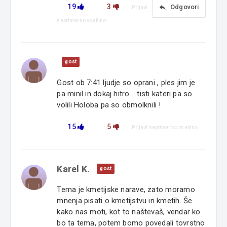
19
3
reply
Odgovori
Prijavi
neprimerno vsebino
gost
Gost ob 7:41 ljudje so oprani , ples jim je
pa minil in dokaj hitro .. tisti kateri pa so
volili Holoba pa so obmolknili !
15
5
Prijavi neprimerno vsebino
Karel K.
gost
Tema je kmetijske narave, zato moramo
mnenja pisati o kmetijstvu in kmetih. Še
kako nas moti, kot to naštevaš, vendar ko
bo ta tema, potem bomo povedali tovrstno