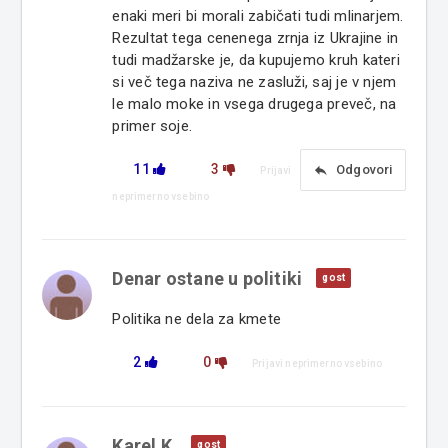
enaki meri bi morali zabičati tudi mlinarjem.
Rezultat tega cenenega zrnja iz Ukrajine in
tudi madžarske je, da kupujemo kruh kateri
si več tega naziva ne zasluži, saj je v njem
le malo moke in vsega drugega preveč, na
primer soje.
11
3
reply
Odgovori
Prijavi
neprimerno vsebino
Denar ostane u politiki
gost
Politika ne dela za kmete
2
0
Prijavi neprimerno vsebino
Karel K.
gost