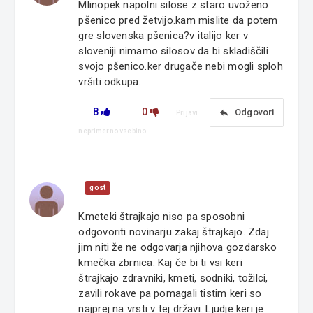
Mlinopek napolni silose z staro uvoženo
pšenico pred žetvijo.kam mislite da potem
gre slovenska pšenica?v italijo ker v
sloveniji nimamo silosov da bi skladiščili
svojo pšenico.ker drugače nebi mogli sploh
vršiti odkupa.
8
0
reply
Odgovori
Prijavi
neprimerno vsebino
gost
Kmeteki štrajkajo niso pa sposobni
odgovoriti novinarju zakaj štrajkajo. Zdaj
jim niti že ne odgovarja njihova gozdarsko
kmečka zbrnica. Kaj če bi ti vsi keri
štrajkajo zdravniki, kmeti, sodniki, tožilci,
zavili rokave pa pomagali tistim keri so
najprej na vrsti v tej državi. Ljudje keri je