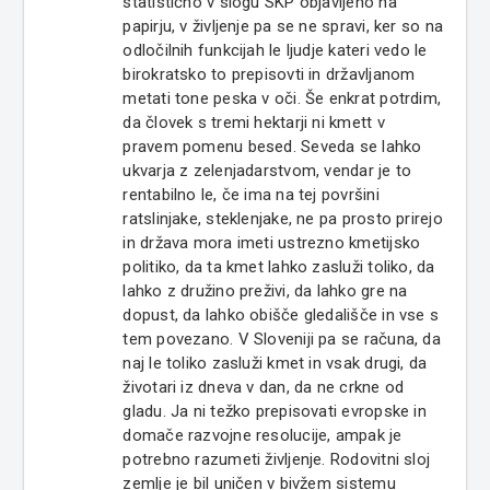
statistično v slogu SKP objavljeno na
papirju, v življenje pa se ne spravi, ker so na
odločilnih funkcijah le ljudje kateri vedo le
birokratsko to prepisovti in državljanom
metati tone peska v oči. Še enkrat potrdim,
da človek s tremi hektarji ni kmett v
pravem pomenu besed. Seveda se lahko
ukvarja z zelenjadarstvom, vendar je to
rentabilno le, če ima na tej površini
ratslinjake, steklenjake, ne pa prosto prirejo
in država mora imeti ustrezno kmetijsko
politiko, da ta kmet lahko zasluži toliko, da
lahko z družino preživi, da lahko gre na
dopust, da lahko obišče gledališče in vse s
tem povezano. V Sloveniji pa se računa, da
naj le toliko zasluži kmet in vsak drugi, da
životari iz dneva v dan, da ne crkne od
gladu. Ja ni težko prepisovati evropske in
domače razvojne resolucije, ampak je
potrebno razumeti življenje. Rodovitni sloj
zemlje je bil uničen v bivžem sistemu