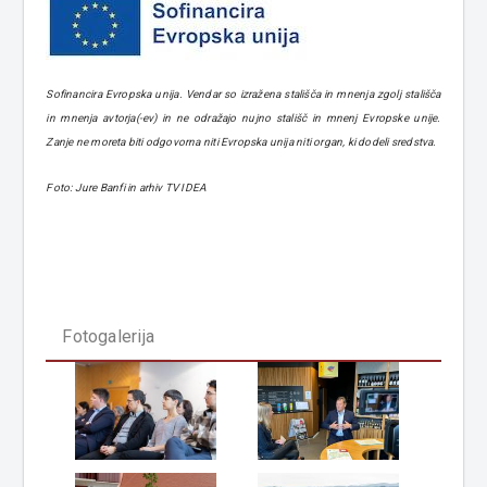
Sofinancira Evropska unija. Vendar so izražena stališča in mnenja zgolj stališča
in mnenja avtorja(-ev) in ne odražajo nujno stališč in mnenj Evropske unije.
Zanje ne moreta biti odgovorna niti Evropska unija niti organ, ki dodeli sredstva.
Foto: Jure Banfi in arhiv TV IDEA
Fotogalerija