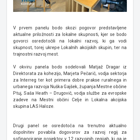
V prvem panelu bodo skozi pogovor predstavljene
aktualne priložnosti za lokalne skupnosti, kjer se bodo
govorci osredotočili na lokalni razvoj, ki ga vodi
skupnost, torej ukrepe Lokalnih akcijskih skupin, ter na
trajnostni razvoj mest.
V okviru panela bodo sodelovali Matjaž Dragar iz
Direktorata za kohezijo, Marjeta Pečarič, vodja sektorja
za Interreg ter kot primera dobre prakse ruralnega in
urbanega razvoja Nuška Gajšek, županja Mestne občine
Ptuj, Saša Heath – Drugovič, vodja službe za evropske
zadeve na Mestni občini Celje in Lokalna akcijska
skupina LAS Haloze.
Drugi panel se osredotoča na trenutno aktualno
dopolnitev povabila dogovorov za razvoj regij za
sofinanciranje projektov v 12 razvojnih regijah, ki ga je