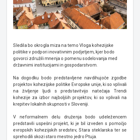
Sledila bo okrogla miza na temo Vloga kohezijske
politike v podpori inovativnim podjetjem, kjer bodo
govorci združili mnenja o pomenu sodelovanja med
državnimi institucijami in gospodarstvom.
Na dogodku bodo predstavljene navdihujoče zgodbe
projektov kohezijske politike Evropske unije, ki so vplivali
na življenje ljudi s predstavitvijo natečaja Trendi
kohezije za izbor najboljših projektov, ki so vplivali na
krepitev lokalnih skupnosti v Sloveniji.
V neformalnem delu druženja bodo udeležencem
predstavili uspešni projekt, ki je bil izveden s pomočjo
evropskih kohezijskih sredstev, Stara steklarska ter se
sprehodili skozi staro mestno jedro Ptuja.