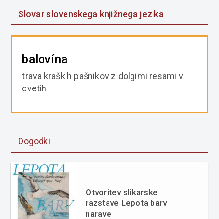
Slovar slovenskega knjižnega jezika
balovína
trava kraških pašnikov z dolgimi resami v
cvetih
Dogodki
Otvoritev slikarske
razstave Lepota barv
narave