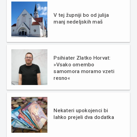
V tej župniji bo od julija
manj nedeljskih maš
Psihiater Zlatko Horvat:
»Vsako omembo
samomora moramo vzeti
resno«
Nekateri upokojenci bi
lahko prejeli dva dodatka