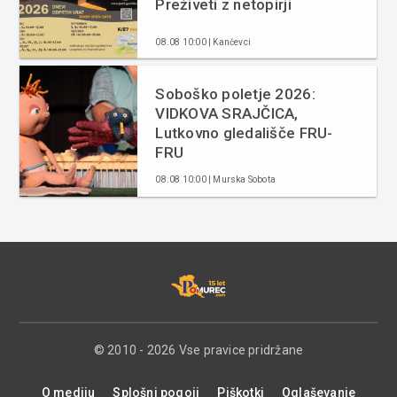
Preživeti z netopirji
08.08 10:00 | Kančevci
Soboško poletje 2026:
VIDKOVA SRAJČICA,
Lutkovno gledališče FRU-
FRU
08.08 10:00 | Murska Sobota
© 2010 - 2026 Vse pravice pridržane
O mediju
Splošni pogoji
Piškotki
Oglaševanje