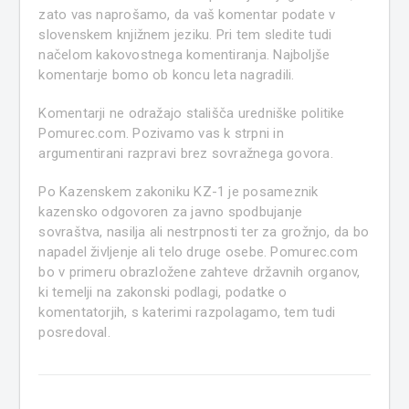
zato vas naprošamo, da vaš komentar podate v
slovenskem knjižnem jeziku. Pri tem sledite tudi
načelom kakovostnega komentiranja. Najboljše
komentarje bomo ob koncu leta nagradili.
Komentarji ne odražajo stališča uredniške politike
Pomurec.com. Pozivamo vas k strpni in
argumentirani razpravi brez sovražnega govora.
Po Kazenskem zakoniku KZ-1 je posameznik
kazensko odgovoren za javno spodbujanje
sovraštva, nasilja ali nestrpnosti ter za grožnjo, da bo
napadel življenje ali telo druge osebe. Pomurec.com
bo v primeru obrazložene zahteve državnih organov,
ki temelji na zakonski podlagi, podatke o
komentatorjih, s katerimi razpolagamo, tem tudi
posredoval.