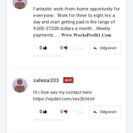
Fantastic work-from-home opportunity for
everryone... Work for three to eight hrs a
day and start getting paid in the range of
9,000-37,000 dollars a month... Weekly
payments....... 𝐖𝐰𝐰.𝐖𝐨𝐫𝐤𝐬𝐏𝐫𝐨𝐟𝐢𝐭𝟏.𝐂𝐨𝐦
0
0
reply
Odgovori
Prijavi
neprimerno vsebino
selena333
gost
Hi i love sex my contact here
https://vipdeit.com/sex26.html
0
0
reply
Odgovori
Prijavi
neprimerno vsebino