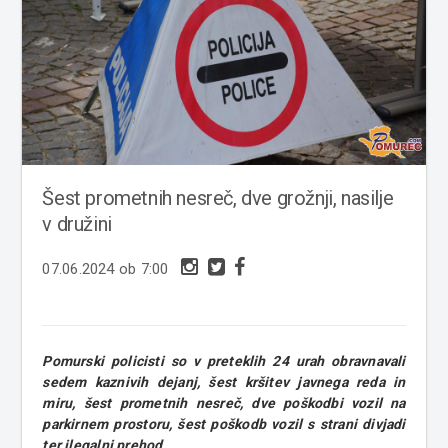
Šest prometnih nesreč, dve grožnji, nasilje
v družini
07.06.2024 ob 7:00
Pomurski policisti so v preteklih 24 urah obravnavali
sedem kaznivih dejanj, šest kršitev javnega reda in
miru, šest prometnih nesreč, dve poškodbi vozil na
parkirnem prostoru, šest poškodb vozil s strani divjadi
ter ilegalni prehod.