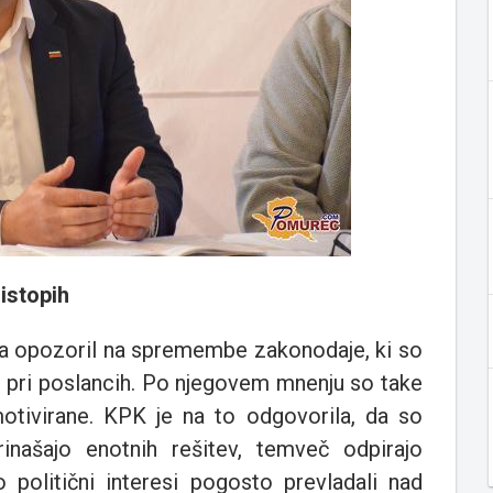
ristopih
ča opozoril na spremembe zakonodaje, ki so
ti pri poslancih. Po njegovem mnenju so take
tivirane. KPK je na to odgovorila, da so
našajo enotnih rešitev, temveč odpirajo
 politični interesi pogosto prevladali nad