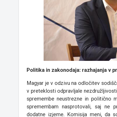
Politika in zakonodaja: razhajanja v p
Magyar je v odzivu na odločitev sodiš
v preteklosti odpravljale nezdružljivos
spremembe neustrezne in politično mo
spremembam nasprotovali, saj ne pri
dodatne izjeme. Komisija meni, da so