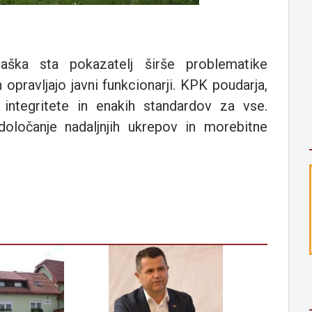
ška sta pokazatelj širše problematike
h opravljajo javni funkcionarji. KPK poudarja,
e integritete in enakih standardov za vse.
določanje nadaljnjih ukrepov in morebitne