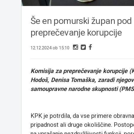
Še en pomurski župan pod
preprečevanje korupcije
12.12.2024 ob 15:10
Komisija za preprečevanje korupcije (
Hodoš, Denisa Tomaška, zaradi njego
samoupravne narodne skupnosti (PMS
KPK je potrdila, da vse primere obravnav
pripadnost ali druge okoliščine. Postope
na vprašanje nezdružljivosti funkcij, po