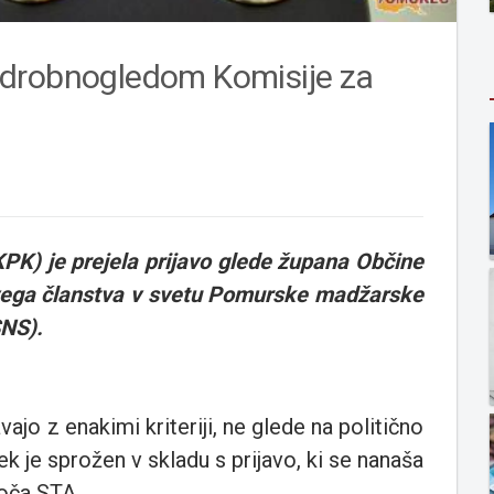
 drobnogledom Komisije za
KPK) je prejela prijavo glede župana Občine
vega članstva v svetu Pomurske madžarske
NS).
ajo z enakimi kriteriji, ne glede na politično
k je sprožen v skladu s prijavo, ki se nanaša
roča STA.