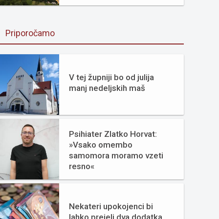
Priporočamo
V tej župniji bo od julija
manj nedeljskih maš
Psihiater Zlatko Horvat:
»Vsako omembo
samomora moramo vzeti
resno«
Nekateri upokojenci bi
lahko prejeli dva dodatka