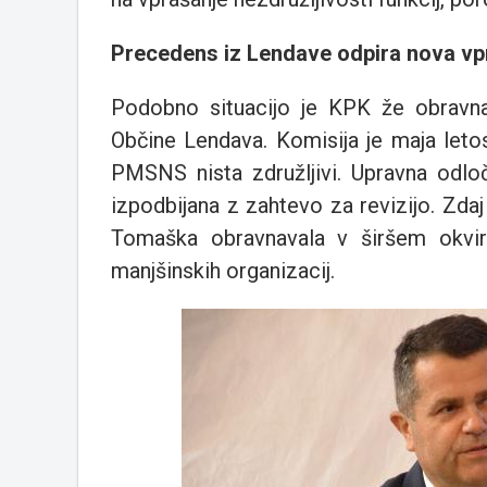
Precedens iz Lendave odpira nova vp
Podobno situacijo je KPK že obravn
Občine Lendava. Komisija je maja letos
PMSNS nista združljivi. Upravna odloči
izpodbijana z zahtevo za revizijo. Zda
Tomaška obravnavala v širšem okviru 
manjšinskih organizacij.