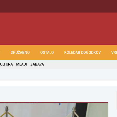
T
DRUŽABNO
OSTALO
KOLEDAR DOGODKOV
VR
ULTURA
MLADI
ZABAVA