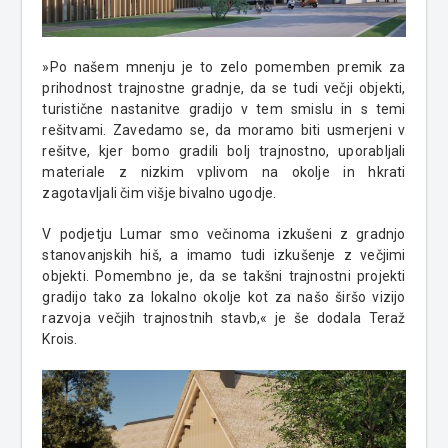
»Po našem mnenju je to zelo pomemben premik za
prihodnost trajnostne gradnje, da se tudi večji objekti,
turistične nastanitve gradijo v tem smislu in s temi
rešitvami. Zavedamo se, da moramo biti usmerjeni v
rešitve, kjer bomo gradili bolj trajnostno, uporabljali
materiale z nizkim vplivom na okolje in hkrati
zagotavljali čim višje bivalno ugodje.
V podjetju Lumar smo večinoma izkušeni z gradnjo
stanovanjskih hiš, a imamo tudi izkušenje z večjimi
objekti. Pomembno je, da se takšni trajnostni projekti
gradijo tako za lokalno okolje kot za našo širšo vizijo
razvoja večjih trajnostnih stavb,« je še dodala Teraž
Krois.