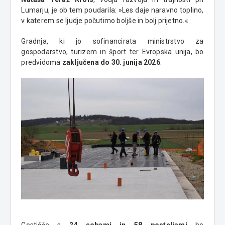
Lumarju, je ob tem poudarila: »Les daje naravno toplino,
v katerem se ljudje počutimo boljše in bolj prijetno.«
Gradnja, ki jo sofinancirata ministrstvo za
gospodarstvo, turizem in šport ter Evropska unija, bo
predvidoma
zaključena do 30. junija 2026
.
Gostišče s
24 sobami in 58 posteljami
bo