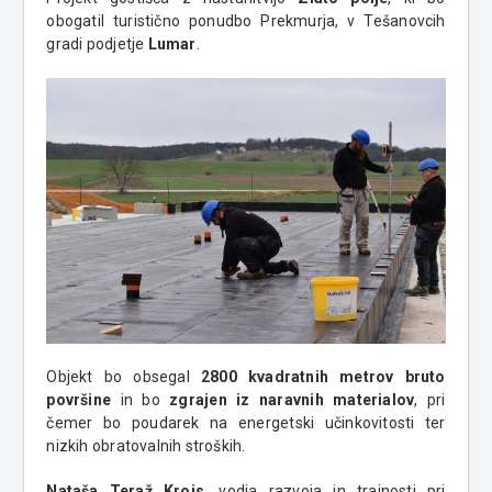
obogatil turistično ponudbo Prekmurja, v Tešanovcih
gradi podjetje
Lumar
.
Objekt bo obsegal
2800 kvadratnih metrov bruto
površine
in bo
zgrajen iz naravnih materialov
, pri
čemer bo poudarek na energetski učinkovitosti ter
nizkih obratovalnih stroških.
Nataša Teraž Krois
, vodja razvoja in trajnosti pri