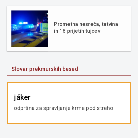
Prometna nesreča, tatvina
in 16 prijetih tujcev
Slovar prekmurskih besed
jáker
odprtina za spravljanje krme pod streho