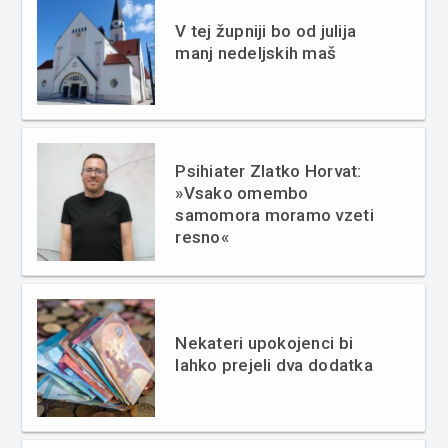
V tej župniji bo od julija
manj nedeljskih maš
Psihiater Zlatko Horvat:
»Vsako omembo
samomora moramo vzeti
resno«
Nekateri upokojenci bi
lahko prejeli dva dodatka