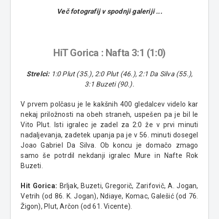
Več fotografij v spodnji galeriji ...
HiT Gorica : Nafta 3:1 (1:0)
Strelci:
1:0 Plut (35.), 2:0 Plut (46.), 2:1 Da Silva (55.),
3:1 Buzeti (90.).
V prvem polčasu je le kakšnih 400 gledalcev videlo kar
nekaj priložnosti na obeh straneh, uspešen pa je bil le
Vito Plut. Isti igralec je zadel za 2:0 že v prvi minuti
nadaljevanja, zadetek upanja pa je v 56. minuti dosegel
Joao Gabriel Da Silva. Ob koncu je domačo zmago
samo še potrdil nekdanji igralec Mure in Nafte Rok
Buzeti.
Hit Gorica:
Brljak, Buzeti, Gregorič, Zarifovič, A. Jogan,
Vetrih (od 86. K. Jogan), Ndiaye, Komac, Galešić (od 76.
Žigon), Plut, Arčon (od 61. Vicente).