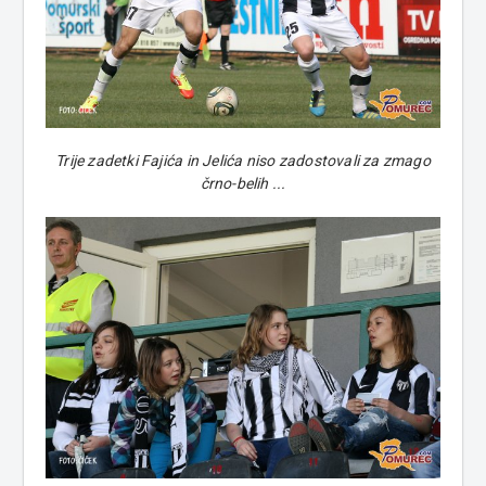
Trije zadetki Fajića in Jelića niso z
adostovali za zmago
črno-belih ...