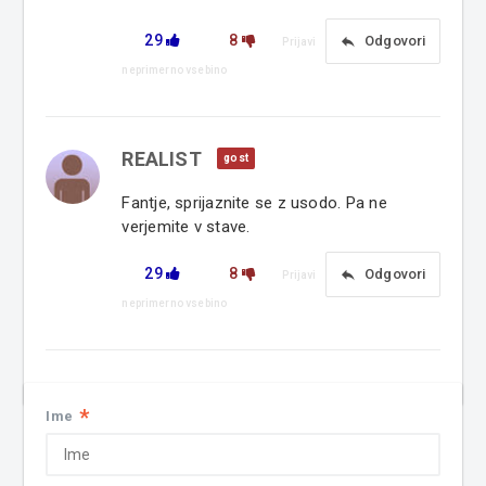
29
8
reply
Odgovori
Prijavi
neprimerno vsebino
REALIST
gost
Fantje, sprijaznite se z usodo. Pa ne
verjemite v stave.
29
8
reply
Odgovori
Prijavi
neprimerno vsebino
*
Ime