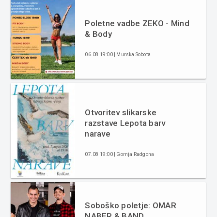
Poletne vadbe ZEKO - Mind
& Body
06.08 19:00 | Murska Sobota
Otvoritev slikarske
razstave Lepota barv
narave
07.08 19:00 | Gornja Radgona
Soboško poletje: OMAR
NABER & BAND