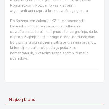
Komentarji ne odražajo stališča uredniške politike
Pomurec.com. Pozivamo vas k strpni in
argumentirani razpravi brez sovražnega govora.
Po Kazenskem zakoniku KZ-1 je posameznik
kazensko odgovoren za javno spodbujanje
sovraštva, nasilja ali nestrpnosti ter za grožnjo, da bo
napadel življenje ali telo druge osebe. Pomurec.com
bo v primeru obrazložene zahteve državnih organov,
ki temelji na zakonski podlagi, podatke o
komentatorjih, s katerimi razpolagamo, tem tudi
posredoval.
Najbolj brano