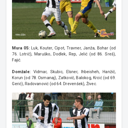
Mura 05:
Luk, Kouter, Cipot, Travner, Janža, Bohar (od
76. Lotrič), Maruško, Dodlek, Rep, Jelić (od 86. Sreš),
Fajić.
Domžale:
Vidmar, Skubic, Elsner, Ihbeisheh, Hanžič,
Korun (od 78. Osmanaj), Zatkovič, Balokog, Krcić (od 69.
Gerić), Radovanović (od 64. Drevenšek), Živec.