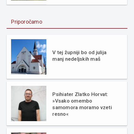
Priporočamo
V tej župniji bo od julija
manj nedeljskih maš
Psihiater Zlatko Horvat:
»Vsako omembo
samomora moramo vzeti
resno«