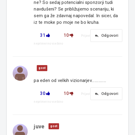
ne? So sedaj potencialni sponzorji tudi
navdušeni? Se približujemo scenariju, ki
sem ga že zdavnaj napovedal. In sicer, da
iz te moke po moje ne bo kruha.
31
10
reply
Odgovori
Prijavi
neprimerno vsebino
gost
pa eden od velkih vizionarjev...............
30
10
reply
Odgovori
Prijavi
neprimerno vsebino
juve
gost