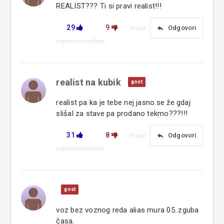
REALIST??? Ti si pravi realist!!!
29
9
reply
Odgovori
Prijavi
neprimerno vsebino
realist na kubik
gost
realist pa ka je tebe nej jasno.se že gdaj
slišal za stave pa prodano tekmo???!!!
31
8
reply
Odgovori
Prijavi
neprimerno vsebino
gost
voz bez voznog reda alias mura 05..zguba
časa.