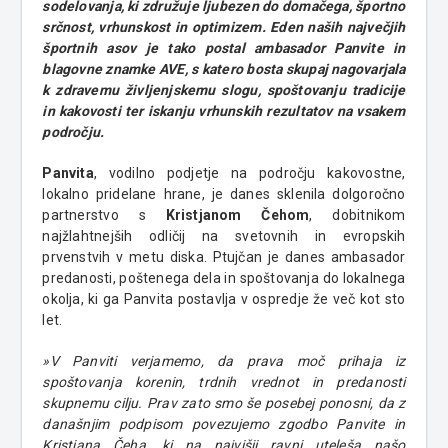
sodelovanja, ki združuje ljubezen do domačega, športno
srčnost, vrhunskost in optimizem. Eden naših največjih
športnih asov je tako postal ambasador Panvite in
blagovne znamke AVE, s katero bosta skupaj nagovarjala
k zdravemu življenjskemu slogu, spoštovanju tradicije
in kakovosti ter iskanju vrhunskih rezultatov na vsakem
področju.
Panvita
, vodilno podjetje na področju kakovostne,
lokalno pridelane hrane, je danes sklenila dolgoročno
partnerstvo s
Kristjanom Čehom
, dobitnikom
najžlahtnejših odličij na svetovnih in evropskih
prvenstvih v metu diska. Ptujčan je danes ambasador
predanosti, poštenega dela in spoštovanja do lokalnega
okolja, ki ga Panvita postavlja v ospredje že več kot sto
let.
»V Panviti verjamemo, da prava moč prihaja iz
spoštovanja korenin, trdnih vrednot in predanosti
skupnemu cilju. Prav zato smo še posebej ponosni, da z
današnjim podpisom povezujemo zgodbo Panvite in
Kristjana Čeha, ki na najvišji ravni uteleša našo