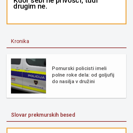
Kdor sebi ne privošči, tudi
drugim ne.
Kronika
Pomurski policisti imeli
polne roke dela: od goljufij
do nasilja v družini
Slovar prekmurskih besed