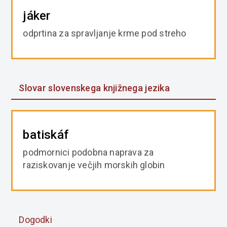
jáker
odprtina za spravljanje krme pod streho
Slovar slovenskega knjižnega jezika
batiskáf
podmornici podobna naprava za
raziskovanje večjih morskih globin
Dogodki