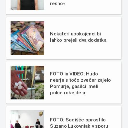
resno«
Nekateri upokojenci bi
lahko prejeli dva dodatka
FOTO in VIDEO: Hudo
neurje s točo zvečer zajelo
Pomurje, gasilci imeli
polne roke dela
FOTO: Sodišče oprostilo
Suzano Lukovnjak v sporu