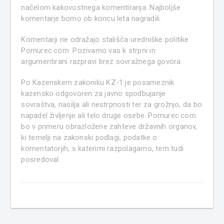
načelom kakovostnega komentiranja. Najboljše
komentarje bomo ob koncu leta nagradili.
Komentarji ne odražajo stališča uredniške politike
Pomurec.com. Pozivamo vas k strpni in
argumentirani razpravi brez sovražnega govora.
Po Kazenskem zakoniku KZ-1 je posameznik
kazensko odgovoren za javno spodbujanje
sovraštva, nasilja ali nestrpnosti ter za grožnjo, da bo
napadel življenje ali telo druge osebe. Pomurec.com
bo v primeru obrazložene zahteve državnih organov,
ki temelji na zakonski podlagi, podatke o
komentatorjih, s katerimi razpolagamo, tem tudi
posredoval.