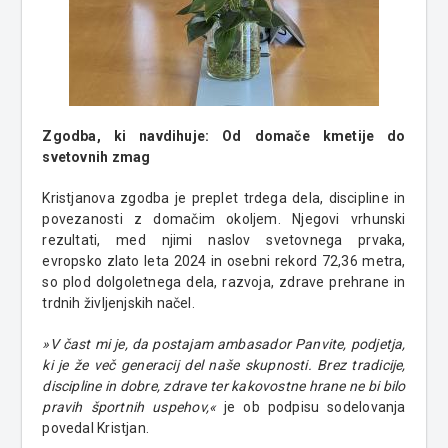
Zgodba, ki navdihuje: Od domače kmetije do
svetovnih zmag
Kristjanova zgodba je preplet trdega dela, discipline in
povezanosti z domačim okoljem. Njegovi vrhunski
rezultati, med njimi naslov svetovnega prvaka,
evropsko zlato leta 2024 in osebni rekord 72,36 metra,
so plod dolgoletnega dela, razvoja, zdrave prehrane in
trdnih življenjskih načel.
»V čast mi je, da postajam ambasador Panvite, podjetja,
ki je že več generacij del naše skupnosti. Brez tradicije,
discipline in dobre, zdrave ter kakovostne hrane ne bi bilo
pravih športnih uspehov,«
je ob podpisu sodelovanja
povedal Kristjan.