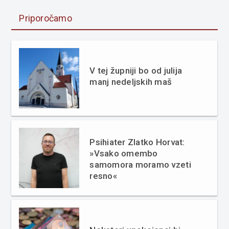
Priporočamo
V tej župniji bo od julija
manj nedeljskih maš
Psihiater Zlatko Horvat:
»Vsako omembo
samomora moramo vzeti
resno«