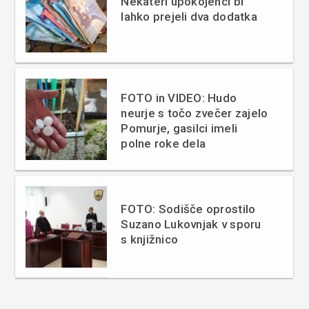
Nekateri upokojenci bi
lahko prejeli dva dodatka
FOTO in VIDEO: Hudo
neurje s točo zvečer zajelo
Pomurje, gasilci imeli
polne roke dela
FOTO: Sodišče oprostilo
Suzano Lukovnjak v sporu
s knjižnico