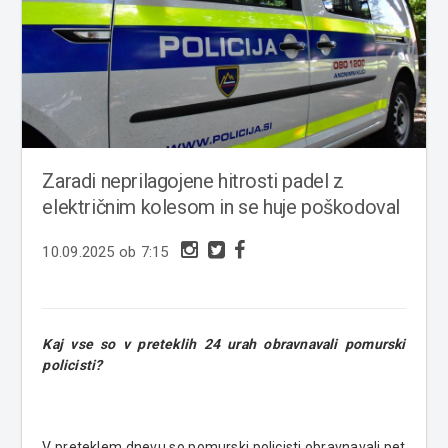
Zaradi neprilagojene hitrosti padel z
električnim kolesom in se huje poškodoval
10.09.2025 ob 7:15
Kaj vse so v preteklih 24 urah obravnavali pomurski
policisti?
V preteklem dnevu so pomurski policisti obravnavali pet