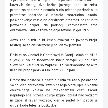
kaznivih dejanj, dve kršitvi javnega reda in miru,
prometno nesrečo z nastalo hudo telesno poškodbo, tri
prometne nesreče z nastalo materialno škodo,
poškodovanje vozila na parkirnem prostoru, požar in tri
povoženja divjadi. Na področju kriminalitete smo
obravnavali štiri kazniva dejanja tatvine in goljufijo.
Javni red in mir je bil kršen dvakrat na javnem kraju.
Kršitelji so se ob intervenciji policistov pomirili.
Policisti so v naseljih Genterovci in Gornji Lakoš prijeli 16
tujcev, ki so na nedovoljen način vstopili v Republiko
Slovenijo. Vsi tujci so zaprosili za mednarodno zaščito
in so bili prepeljani v Azilni dom v Ljubljani.
Prometno nesrečo z nastalo
hudo telesno poškodbo
so policisti obravnavali izven naselja Mota, kjer je voznik
električnega kolesa na makadamski cesti zaradi
neprilagojene hitrosti vožnje izgubil oblast nad vozilom
in zapeljal izven vozišča, kjer je padel. Pri padcu je
utrpel hude telesne poškodbe.