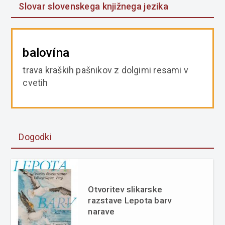
Slovar slovenskega knjižnega jezika
balovína
trava kraških pašnikov z dolgimi resami v
cvetih
Dogodki
Otvoritev slikarske
razstave Lepota barv
narave