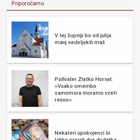
Priporočamo
V tej župniji bo od julija
manj nedeljskih maš
Psihiater Zlatko Horvat:
»Vsako omembo
samomora moramo vzeti
resno«
Nekateri upokojenci bi
lahko prejeli dva dodatka