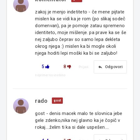
zakoj je menjo indetiteto - če mene pijtate
mislen ka se vidi ka je rom (po slikaj sodeč
domenvan), pa je pomoje zatau spremeno
identiteto, moje mišlenje. pa prave ka se še
nej zaljubo čeprav so samo lepa dekleta
okrog njega :) mislen ka bi mogle okoli
njega hoditi lepi moški ka bi se zaljubo!
5
8
reply
Odgovori
Prijavi
neprimerno vsebino
rado
gost
gost - denis macek malo te slovnica jebe
gele zdenko,nika nej glavno ka je čopič v
rokaj....želim ti ka si dale uspešen....