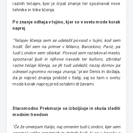
raznih tečajev, kjer je črpal znanje ter spoznaval nove
tehnike in trike ličenja.
Po znanje odhaja v tujino, kjer so v svetu mode korak
naprej
"Tečajev ličenja sem se udeležil povsod v tujini, kod sem
hodil. Šel sem na primer v Milano, Barcelono, Pariz, pa
tudi London sem obiskal. Povsod sem raziskoval mesto,
spoznaval ljudi in njihove navade ter kulturo, izbrskal
razne tečaje ličenja, se jih tudi udeležil, nazaj domov pa
odnesel ogromno novega znanja,"
pravi Denis in dodaja,
da je največ znanja pridobil v Italiji, saj so tam v svetu
mode korak naprej pred ostalimi državami.
Staromodno Prekmurje se izboljšuje in skuša slediti
modnim trendom
"Če že omenjam Italijo, naj omenim tudi London, kjer sem
spoznal veliko zanimivih in dobrih ljudi, ki so v koraku s