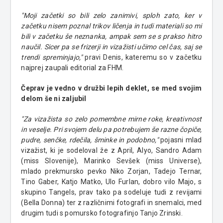
"Moji začetki so bili zelo zanimivi, sploh zato, ker v
začetku nisem poznal trikov ličenja in tudi materiali so mi
bili v začetku še neznanka, ampak sem se s prakso hitro
naučil. Sicer pa se frizerji in vizažisti učimo cel čas, saj se
trendi spreminjajo,"
pravi Denis, kateremu so v začetku
najprej zaupali editorial za FHM.
Čeprav je vedno v družbi lepih deklet, se med svojim
delom še ni zaljubil
"Za vizažista so zelo pomembne mirne roke, kreativnost
in veselje. Pri svojem delu pa potrebujem še razne čopiče,
pudre, senčke, rdečila, šminke in podobno,"
pojasni mlad
vizažist, ki je sodeloval že z April, Alyo, Sandro Adam
(miss Slovenije), Marinko Sevšek (miss Universe),
mlado prekmursko pevko Niko Zorjan, Tadejo Ternar,
Tino Gaber, Katjo Matko, Ulo Furlan, dobro vilo Majo, s
skupino Tangels, prav tako pa sodeluje tudi z revijami
(Bella Donna) ter z različnimi fotografi in snemalci, med
drugim tudi s pomursko fotografinjo Tanjo Zrinski.