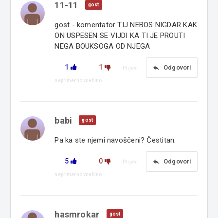
11-11
gost
gost - komentator TIJ NEBOS NIGDAR KAK
ON USPESEN SE VIJDI KA TI JE PROUTI
NEGA BOUKSOGA OD NJEGA
1
1
reply
Odgovori
Prijavi
neprimerno vsebino
babi
gost
Pa ka ste njemi navoščeni? Čestitan.
5
0
reply
Odgovori
Prijavi
neprimerno vsebino
hasmrokar
gost