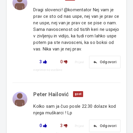
Dragi slovenci! @komentator Nej vam je
prav ce sto od nas uspe, nej van je prav ce
ne uspe, nej van je prav ce se pise o nam.
Sama navoscenost od tistih keri ne uspejo
v zivljenju in vidijo, ka tudi rom lahko uspe
potem pa ste navosceni, ka so boksi od
vas. Nika van je nej prav.
3
0
reply
Odgovori
Prijavi
neprimerno vsebino
Peter Hailović
gost
Kolko sam ja čuo posle 22.30 dolaze kod
njega muškarci ! Lp
0
3
reply
Odgovori
Prijavi