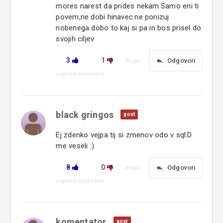
mores narest da prides nekam.Samo eni ti
povem,ne dobi hinavec.ne ponizuj
nobenega dobo to kaj si pa in bos prisel do
svojih ciljev
3
1
reply
Odgovori
Prijavi
neprimerno vsebino
black gringos
gost
Ej zdenko vejpa tij si zmenov odo v sql:D
me veseli :)
8
0
reply
Odgovori
Prijavi
neprimerno vsebino
komentator
gost