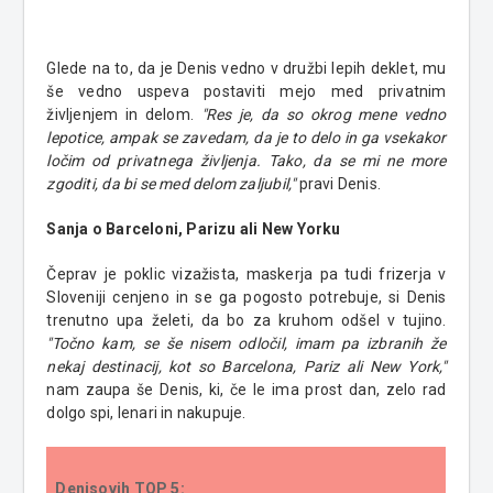
Glede na to, da je Denis vedno v družbi lepih deklet, mu
še vedno uspeva postaviti mejo med privatnim
življenjem in delom.
"Res je, da so okrog mene vedno
lepotice, ampak se zavedam, da je to delo in ga vsekakor
ločim od privatnega
življenja. Tako, da se mi ne more
zgoditi, da bi se med delom zaljubil,"
pravi Denis.
Sanja o Barceloni, Parizu ali New Yorku
Čeprav je poklic vizažista, maskerja pa tudi frizerja v
Sloveniji cenjeno in se ga pogosto potrebuje, si Denis
trenutno upa želeti, da bo za kruhom odšel v tujino.
"Točno kam, se še nisem odločil, imam pa izbranih že
nekaj destinacij, kot so Barcelona, Pariz ali New York,"
nam zaupa še Denis, ki, če le ima prost dan, zelo rad
dolgo spi, lenari in nakupuje.
Denisovih TOP 5: