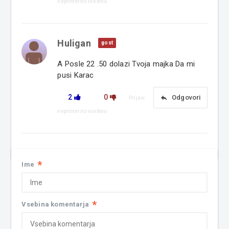
neprimerno vsebino
Huligan
gost
A Posle 22 .50 dolazi Tvoja majka Da mi
pusi Karac
2
0
reply
Odgovori
Prijavi
neprimerno vsebino
*
Ime
*
Vsebina komentarja