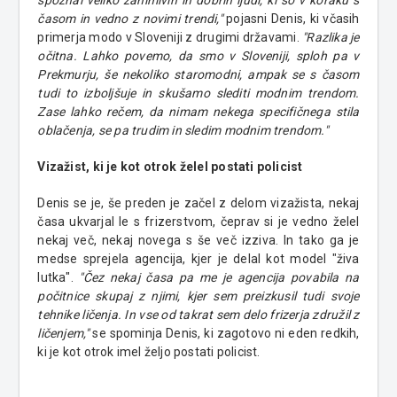
časom in vedno z novimi trendi,"
pojasni Denis, ki včasih
primerja modo v Sloveniji z drugimi državami.
"Razlika je
očitna. Lahko povemo, da smo v Sloveniji, sploh pa v
Prekmurju, še nekoliko staromodni, ampak se s časom
tudi to izboljšuje in skušamo slediti modnim trendom.
Zase lahko rečem, da nimam nekega specifičnega stila
oblačenja, se pa trudim in sledim modnim trendom."
Vizažist, ki je kot otrok želel postati policist
Denis se je, še preden je začel z delom vizažista, nekaj
časa ukvarjal le s frizerstvom, čeprav si je vedno želel
nekaj več, nekaj novega s še več izziva. In tako ga je
medse sprejela agencija, kjer je delal kot model "živa
lutka".
"Čez nekaj časa pa me je agencija povabila na
počitnice skupaj z njimi, kjer sem preizkusil tudi svoje
tehnike ličenja. In vse od takrat sem delo frizerja združil z
ličenjem,"
se spominja Denis, ki zagotovo ni eden redkih,
ki je kot otrok imel željo postati policist.