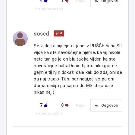
4
1
reply
Odgovori
Prijavi
neprimerno vsebino
sosed
gost
Se vijde ka pijsejo cigane iz PUŠČE haha.Se
vijde ka ste navošćejne njeme, ka vij nikole
nete tan ge je on biu tak ka vijden ka ste
navošćejne haha.Denis tij tou nika gor ne
gejmle tij njin dokaži dale kak do zdaj,oni se
pa naj trgajo-Tij si bar negi,ge so pa oni
doma sedijo pa samo do MS idejo dale
nikan nej:)
7
0
reply
Odgovori
Prijavi
neprimerno vsebino