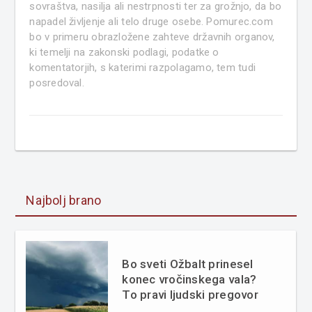
sovraštva, nasilja ali nestrpnosti ter za grožnjo, da bo
napadel življenje ali telo druge osebe. Pomurec.com
bo v primeru obrazložene zahteve državnih organov,
ki temelji na zakonski podlagi, podatke o
komentatorjih, s katerimi razpolagamo, tem tudi
posredoval.
Najbolj brano
Bo sveti Ožbalt prinesel
konec vročinskega vala?
To pravi ljudski pregovor