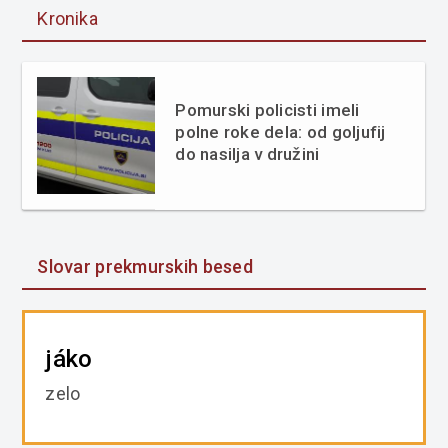
Kronika
Pomurski policisti imeli
polne roke dela: od goljufij
do nasilja v družini
Slovar prekmurskih besed
jáko
zelo