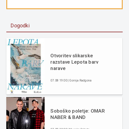
Dogodki
Otvoritev slikarske
razstave Lepota barv
narave
07.08 19:00 | Gornja Radgona
Soboško poletje: OMAR
NABER & BAND