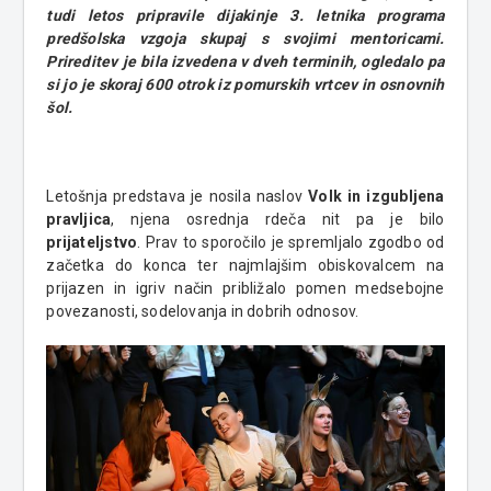
tudi letos pripravile dijakinje 3. letnika programa
predšolska vzgoja skupaj s svojimi mentoricami.
Prireditev je bila izvedena v dveh terminih, ogledalo pa
si jo je skoraj 600 otrok iz pomurskih vrtcev in osnovnih
šol.
Letošnja predstava je nosila naslov
Volk in izgubljena
pravljica
, njena osrednja rdeča nit pa je bilo
prijateljstvo
. Prav to sporočilo je spremljalo zgodbo od
začetka do konca ter najmlajšim obiskovalcem na
prijazen in igriv način približalo pomen medsebojne
povezanosti, sodelovanja in dobrih odnosov.