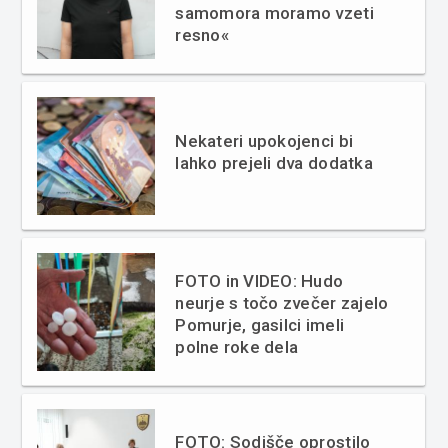
samomora moramo vzeti
resno«
Nekateri upokojenci bi
lahko prejeli dva dodatka
FOTO in VIDEO: Hudo
neurje s točo zvečer zajelo
Pomurje, gasilci imeli
polne roke dela
FOTO: Sodišče oprostilo