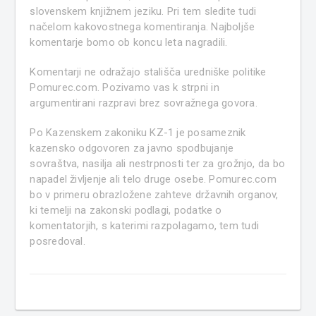
slovenskem knjižnem jeziku. Pri tem sledite tudi
načelom kakovostnega komentiranja. Najboljše
komentarje bomo ob koncu leta nagradili.
Komentarji ne odražajo stališča uredniške politike
Pomurec.com. Pozivamo vas k strpni in
argumentirani razpravi brez sovražnega govora.
Po Kazenskem zakoniku KZ-1 je posameznik
kazensko odgovoren za javno spodbujanje
sovraštva, nasilja ali nestrpnosti ter za grožnjo, da bo
napadel življenje ali telo druge osebe. Pomurec.com
bo v primeru obrazložene zahteve državnih organov,
ki temelji na zakonski podlagi, podatke o
komentatorjih, s katerimi razpolagamo, tem tudi
posredoval.