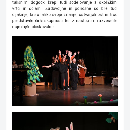
takšnimi dogodki krepi tudi sodelovanje z okoliškimi
vrtci in šolami. Zadovoljne in ponosne so bile tudi
dijakinje, ki so lahko svoje znanje, ustvarjalnost in trud
predstavile širši skupnosti ter z nastopom razveselile
najmlajše obiskovalce.