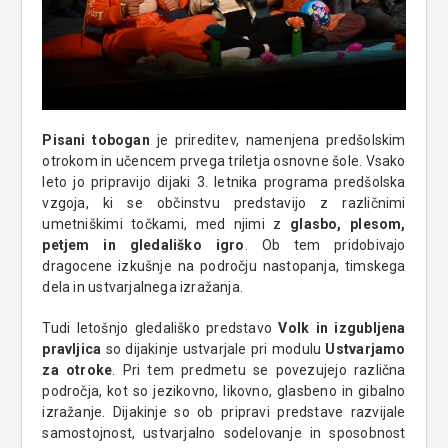
Pisani tobogan
je prireditev, namenjena predšolskim
otrokom in učencem prvega triletja osnovne šole. Vsako
leto jo pripravijo dijaki 3. letnika programa predšolska
vzgoja, ki se občinstvu predstavijo z različnimi
umetniškimi točkami, med njimi z
glasbo, plesom,
petjem in gledališko igro
. Ob tem pridobivajo
dragocene izkušnje na področju nastopanja, timskega
dela in ustvarjalnega izražanja.
Tudi letošnjo gledališko predstavo
Volk in izgubljena
pravljica
so dijakinje ustvarjale pri modulu
Ustvarjamo
za otroke
. Pri tem predmetu se povezujejo različna
področja, kot so jezikovno, likovno, glasbeno in gibalno
izražanje. Dijakinje so ob pripravi predstave razvijale
samostojnost, ustvarjalno sodelovanje in sposobnost