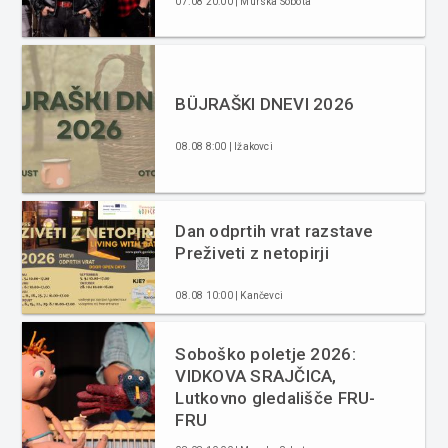
07.08 20:00 | Murska Sobota
BÜJRAŠKI DNEVI 2026
08.08 8:00 | Ižakovci
Dan odprtih vrat razstave
Preživeti z netopirji
08.08 10:00 | Kančevci
Soboško poletje 2026:
VIDKOVA SRAJČICA,
Lutkovno gledališče FRU-
FRU