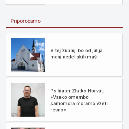
Priporočamo
V tej župniji bo od julija
manj nedeljskih maš
Psihiater Zlatko Horvat:
»Vsako omembo
samomora moramo vzeti
resno«