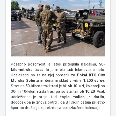
Posebno pozornost je letos pritegnila najdaljša,
50-
kilometrska trasa
, ki je imela tudi tekmovalno noto.
Udeleženci so se na njej pomerili za
Pokal BTC City
Murska Sobota
in denarni sklad v višini
1.200 evrov
.
Start na 50-kilometrski trasi je bil
ob 10. uri
, kolesarji na
30- in 10-kilometrski trasi pa so startali
ob 10.20
. Vsak
udeleženec je prejel tudi
toplo malico in darilo
,
dogodek pa je znova potrdil, da BTCiklin ostaja prijetno
športno druženje za rekreativne in izkušene kolesarje.