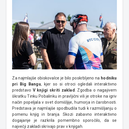
Za najmlajše obiskovalce je bilo poskrbljeno na
hodniku
pri Big Bangu
, kjer so si otroci ogledali interaktivno
predstavo
V knjigi skriti zaklad
. Zgodba o nagajivem
škratku Tinku Pobalinku in pravljični vili je otroke na igriv
način popeljala v svet domišljije, humorja in čarobnosti.
Predstava je najmlajše spodbudila tudi k razmišljanju o
pomenu knjig in branja. Skozi zabavno interaktivno
dogajanje je razkrila pomembno sporočilo, da se
največji zakladi skrivajo prav v knjigah.