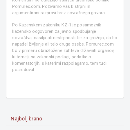
Komentarji ne odražajo stališča uredniške politike
Pomurec.com. Pozivamo vas k strpni in
argumentirani razpravi brez sovražnega govora.
Po Kazenskem zakoniku KZ-1 je posameznik
kazensko odgovoren za javno spodbujanje
sovraštva, nasilja ali nestrpnosti ter za grožnjo, da bo
napadel življenje ali telo druge osebe. Pomurec.com
bo v primeru obrazložene zahteve državnih organov,
ki temelji na zakonski podlagi, podatke o
komentatorjih, s katerimi razpolagamo, tem tudi
posredoval.
Najbolj brano