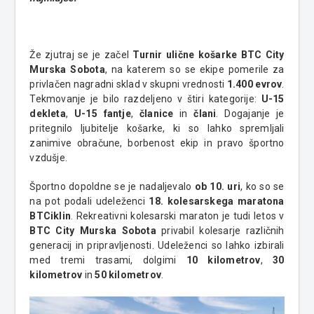
Že zjutraj se je začel
Turnir ulične košarke BTC City
Murska Sobota
, na katerem so se ekipe pomerile za
privlačen nagradni sklad v skupni vrednosti
1.400 evrov
.
Tekmovanje je bilo razdeljeno v štiri kategorije:
U-15
dekleta
,
U-15 fantje
,
članice
in
člani
. Dogajanje je
pritegnilo ljubitelje košarke, ki so lahko spremljali
zanimive obračune, borbenost ekip in pravo športno
vzdušje.
Športno dopoldne se je nadaljevalo
ob 10. uri
, ko so se
na pot podali udeleženci
18. kolesarskega maratona
BTCiklin
. Rekreativni kolesarski maraton je tudi letos v
BTC City Murska Sobota
privabil kolesarje različnih
generacij in pripravljenosti. Udeleženci so lahko izbirali
med tremi trasami, dolgimi
10 kilometrov
,
30
kilometrov
in
50 kilometrov
.