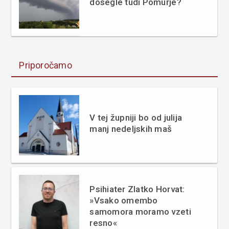
dosegle tudi Pomurje?
Priporočamo
V tej župniji bo od julija
manj nedeljskih maš
Psihiater Zlatko Horvat:
»Vsako omembo
samomora moramo vzeti
resno«