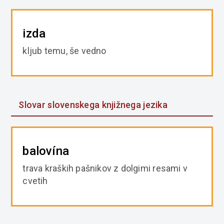
izda
kljub temu, še vedno
Slovar slovenskega knjižnega jezika
balovína
trava kraških pašnikov z dolgimi resami v
cvetih