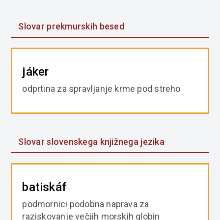
Slovar prekmurskih besed
jáker
odprtina za spravljanje krme pod streho
Slovar slovenskega knjižnega jezika
batiskáf
podmornici podobna naprava za
raziskovanje večjih morskih globin