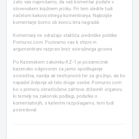
zato vas naprošamo, da vaš komentar podate v
slovenskem knjižnem jeziku. Pri tem sledite tudi
načelom kakovostnega komentiranja. Najboljše
komentarje bomo ob koncu leta nagradili.
Komentarji ne odražajo stališča uredniške politike
Pomurec.com. Pozivamo vas k strpni in
argumentirani razpravi brez sovražnega govora.
Po Kazenskem zakoniku KZ-1 je posameznik
kazensko odgovoren za javno spodbujanje
sovraštva, nasilja ali nestrpnosti ter za grožnjo, da bo
napadel življenje ali telo druge osebe. Pomurec.com
bo v primeru obrazložene zahteve državnih organov,
ki temelji na zakonski podlagi, podatke o
komentatorjih, s katerimi razpolagamo, tem tudi
posredoval.