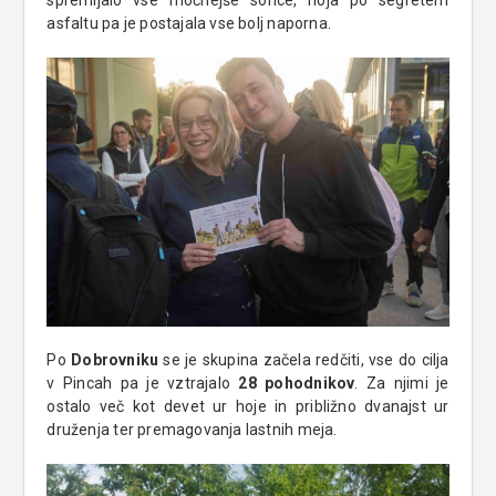
spremljalo vse močnejše sonce, hoja po segretem
asfaltu pa je postajala vse bolj naporna.
Po
Dobrovniku
se je skupina začela redčiti, vse do cilja
v Pincah pa je vztrajalo
28 pohodnikov
. Za njimi je
ostalo več kot devet ur hoje in približno dvanajst ur
druženja ter premagovanja lastnih meja.