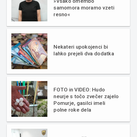
»Vsako omembo
samomora moramo vzeti
resno«
Nekateri upokojenci bi
lahko prejeli dva dodatka
FOTO in VIDEO: Hudo
neurje s točo zvečer zajelo
Pomurje, gasilci imeli
polne roke dela