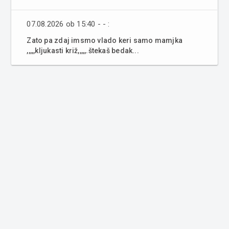
07.08.2026 ob 15:40 - - :
Zato pa zdaj imsmo vlado keri samo mamjka
,,,,,kljukasti križ,,,,,.štekaš bedak...