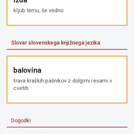
izda
kljub temu, še vedno
Slovar slovenskega knjižnega jezika
balovína
trava kraških pašnikov z dolgimi resami v
cvetih
Dogodki