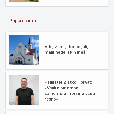
Priporočamo
V tej župniji bo od julija
manj nedeljskih maš
Psihiater Zlatko Horvat:
»Vsako omembo
samomora moramo vzeti
resno«