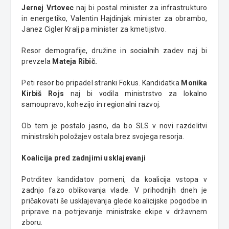
Jernej Vrtovec
naj bi postal minister za infrastrukturo
in energetiko, Valentin Hajdinjak minister za obrambo,
Janez Cigler Kralj pa minister za kmetijstvo.
Resor demografije, družine in socialnih zadev naj bi
prevzela
Mateja Ribič.
Peti resor bo pripadel stranki Fokus. Kandidatka
Monika
Kirbiš Rojs
naj bi vodila ministrstvo za lokalno
samoupravo, kohezijo in regionalni razvoj.
Ob tem je postalo jasno, da bo SLS v novi razdelitvi
ministrskih položajev ostala brez svojega resorja.
Koalicija pred zadnjimi usklajevanji
Potrditev kandidatov pomeni, da koalicija vstopa v
zadnjo fazo oblikovanja vlade. V prihodnjih dneh je
pričakovati še usklajevanja glede koalicijske pogodbe in
priprave na potrjevanje ministrske ekipe v državnem
zboru.