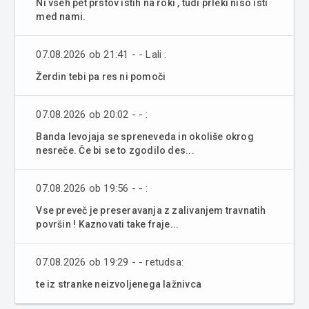
Ni vseh pet prstov istih na roki , tudi prleki niso isti
med nami.
07.08.2026 ob 21:41 - - Lali :
Žerdin tebi pa res ni pomoči
07.08.2026 ob 20:02 - - :
Banda levojaja se spreneveda in okoliše okrog
nesreče. Če bi se to zgodilo des...
07.08.2026 ob 19:56 - - :
Vse preveč je preseravanja z zalivanjem travnatih
površin ! Kaznovati take fraje...
07.08.2026 ob 19:29 - - retudsa:
te iz stranke neizvoljenega lažnivca