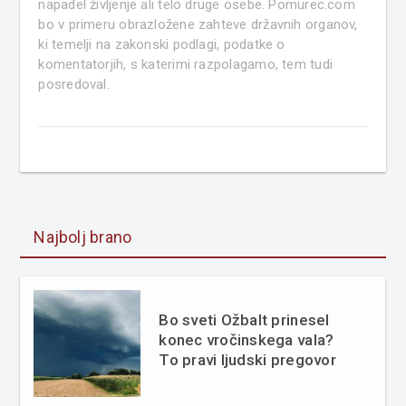
napadel življenje ali telo druge osebe. Pomurec.com
bo v primeru obrazložene zahteve državnih organov,
ki temelji na zakonski podlagi, podatke o
komentatorjih, s katerimi razpolagamo, tem tudi
posredoval.
Najbolj brano
Bo sveti Ožbalt prinesel
konec vročinskega vala?
To pravi ljudski pregovor