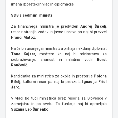
imena iz preteklih vlad in diplomacije.
SDS s sedmimi ministri
Za finančnega ministra je predviden
Andrej Šircel
j,
resor notranjih zadev in javne uprave pa naj bi prevzel
Franci Matoz.
Na čelo zunanjega ministrstva prihaja nekdanji diplomat
Tone Kajzer,
medtem ko naj bi ministrstvo za
izobraževanje, znanost in mladino vodil
Borut
Rončevič.
Kandidatka za ministrico za okolje in prostor je
Polona
Rifelj
, kulturni resor pa naj bi prevzela
Ignacija Fridl
Jarc.
V vladi bo tudi ministrica brez resorja za Slovence v
zamejstvu in po svetu. To funkcijo naj bi opravljala
Suzana Lep Šimenko.