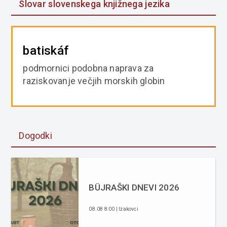
Slovar slovenskega knjižnega jezika
batiskáf
podmornici podobna naprava za
raziskovanje večjih morskih globin
Dogodki
BÜJRAŠKI DNEVI 2026
08.08 8:00 | Ižakovci