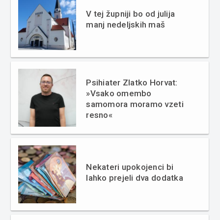
V tej župniji bo od julija
manj nedeljskih maš
Psihiater Zlatko Horvat:
»Vsako omembo
samomora moramo vzeti
resno«
Nekateri upokojenci bi
lahko prejeli dva dodatka