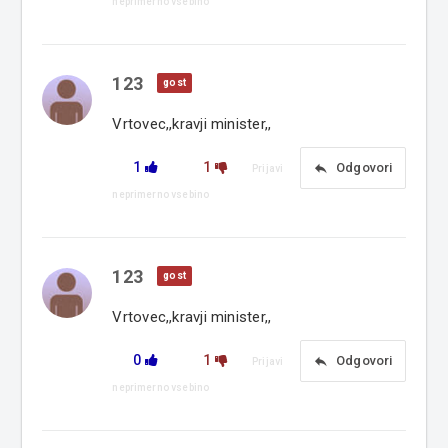
neprimerno vsebino
123
gost
Vrtovec,,kravji minister,,
1
1
reply
Odgovori
Prijavi
neprimerno vsebino
123
gost
Vrtovec,,kravji minister,,
0
1
reply
Odgovori
Prijavi
neprimerno vsebino