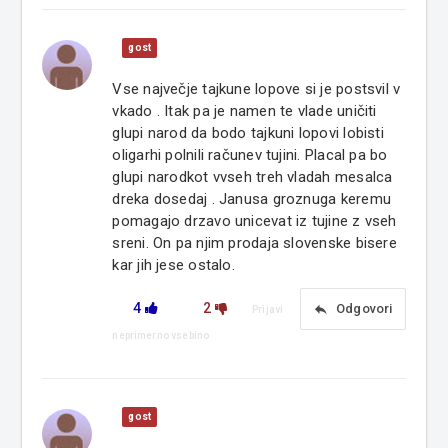
gost
Vse največje tajkune lopove si je postsvil v
vkado . Itak pa je namen te vlade uničiti
glupi narod da bodo tajkuni lopovi lobisti
oligarhi polnili računev tujini. Placal pa bo
glupi narodkot vvseh treh vladah mesalca
dreka dosedaj . Janusa groznuga keremu
pomagajo drzavo unicevat iz tujine z vseh
sreni. On pa njim prodaja slovenske bisere
kar jih jese ostalo.
4
2
reply
Odgovori
Prijavi
neprimerno vsebino
gost