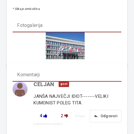
* Slika je simbolična.
Fotogalerija
Komentarji
CELJAN
gost
JANŠA NAJVEČJI IDIOT-------VELIKI
KUMONIST POLEG TITA.
4
2
reply
Odgovori
Prijavi
neprimerno vsebino