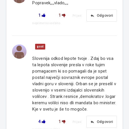
Popravek,,,,vlado,,,,
1
1
reply
Odgovori
Prijavi
neprimerno vsebino
gost
Slovenija odkod lepote tvoje . Zdaj bo vsa
ta lepota slovenije presla v roke tujim
pomagacem ki so pomagali da je spet
postal največji sovraznik evrope postal
vladni goru v sloveniji. Orban se je preselil v
slovenijo v vsemi izdajalci slovenskih
volilcev . Strank resnice ,demokratov .logar
keremu volilci niso dli mandata bo minister.
Kje v svetu je še to mogoče.
4
1
reply
Odgovori
Prijavi