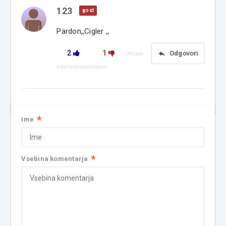
123
gost
Pardon,,Cigler ,,
2
1
reply
Odgovori
Prijavi
neprimerno vsebino
*
Ime
*
Vsebina komentarja