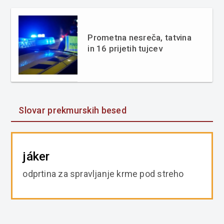
Prometna nesreča, tatvina
in 16 prijetih tujcev
Slovar prekmurskih besed
jáker
odprtina za spravljanje krme pod streho