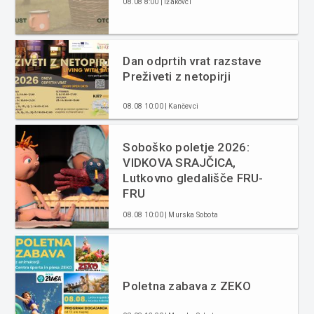
08.08 8:00 | Ižakovci
Dan odprtih vrat razstave
Preživeti z netopirji
08.08 10:00 | Kančevci
Soboško poletje 2026:
VIDKOVA SRAJČICA,
Lutkovno gledališče FRU-
FRU
08.08 10:00 | Murska Sobota
Poletna zabava z ZEKO