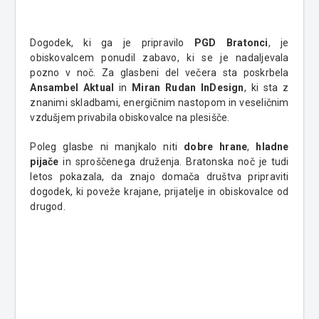
Dogodek, ki ga je pripravilo
PGD Bratonci
, je
obiskovalcem ponudil zabavo, ki se je nadaljevala
pozno v noč. Za glasbeni del večera sta poskrbela
Ansambel Aktual
in
Miran Rudan InDesign
, ki sta z
znanimi skladbami, energičnim nastopom in veseličnim
vzdušjem privabila obiskovalce na plesišče.
Poleg glasbe ni manjkalo niti
dobre hrane
,
hladne
pijače
in sproščenega druženja. Bratonska noč je tudi
letos pokazala, da znajo domača društva pripraviti
dogodek, ki poveže krajane, prijatelje in obiskovalce od
drugod.