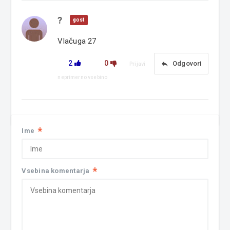
?
gost
Vlačuga 27
2
0
reply
Odgovori
Prijavi
neprimerno vsebino
*
Ime
*
Vsebina komentarja