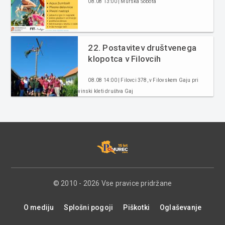
08.08 13:00 | Murska Sobota
22. Postavitev društvenega
klopotca v Filovcih
08.08 14:00 | Filovci 378, v Filovskem Gaju pri
vinski kleti društva Gaj
© 2010 - 2026 Vse pravice pridržane
O mediju
Splošni pogoji
Piškotki
Oglaševanje