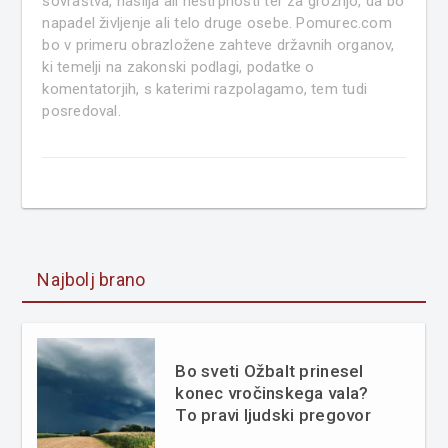
sovraštva, nasilja ali nestrpnosti ter za grožnjo, da bo
napadel življenje ali telo druge osebe. Pomurec.com
bo v primeru obrazložene zahteve državnih organov,
ki temelji na zakonski podlagi, podatke o
komentatorjih, s katerimi razpolagamo, tem tudi
posredoval.
Najbolj brano
Bo sveti Ožbalt prinesel
konec vročinskega vala?
To pravi ljudski pregovor