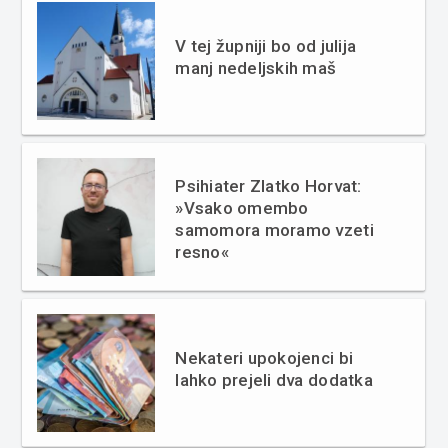
V tej župniji bo od julija
manj nedeljskih maš
Psihiater Zlatko Horvat:
»Vsako omembo
samomora moramo vzeti
resno«
Nekateri upokojenci bi
lahko prejeli dva dodatka