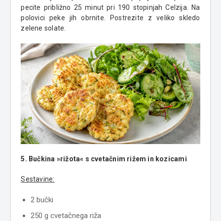
pecite približno 25 minut pri 190 stopinjah Celzija. Na
polovici peke jih obrnite. Postrezite z veliko skledo
zelene solate.
5. Bučkina
»
rižota
«
s cvetačnim rižem in kozicami
Sestavine:
2 bučki
250 g cvetačnega riža