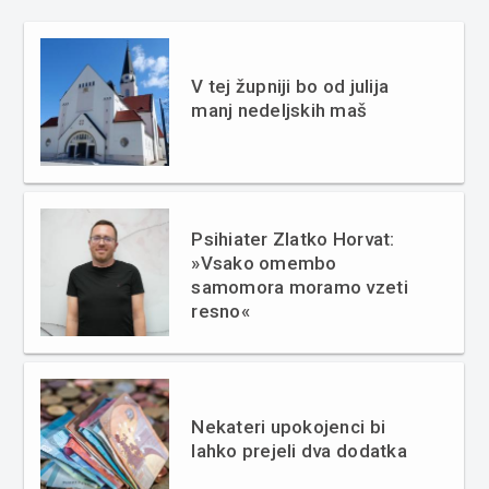
V tej župniji bo od julija
manj nedeljskih maš
Psihiater Zlatko Horvat:
»Vsako omembo
samomora moramo vzeti
resno«
Nekateri upokojenci bi
lahko prejeli dva dodatka