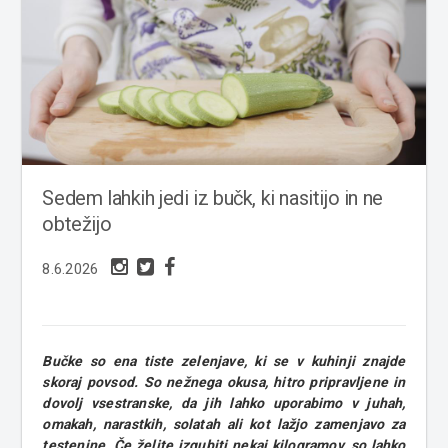
Sedem lahkih jedi iz bučk, ki nasitijo in ne
obtežijo
8.6.2026
Bučke so ena tiste zelenjave, ki se v kuhinji znajde
skoraj povsod. So nežnega okusa, hitro pripravljene in
dovolj vsestranske, da jih lahko uporabimo v juhah,
omakah, narastkih, solatah ali kot lažjo zamenjavo za
testenine. Če želite izgubiti nekaj kilogramov, so lahko