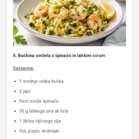
6. Bučkina omleta s špinačo in lahkim sirom
Sestavine:
1 srednje velika bučka
2 jajci
Pest sveže špinače
30 g lahkega sira ali fete
1 žlička oljčnega olja
Sol, poper, drobnjak