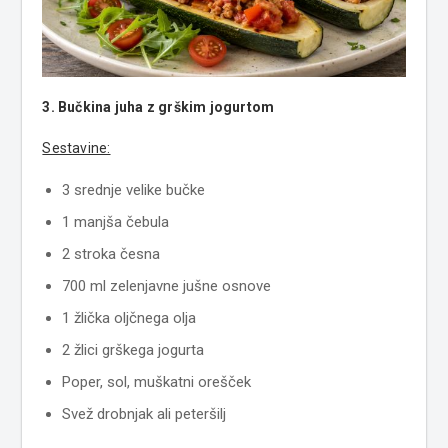
3. Bučkina juha z grškim jogurtom
Sestavine:
3 srednje velike bučke
1 manjša čebula
2 stroka česna
700 ml zelenjavne jušne osnove
1 žlička oljčnega olja
2 žlici grškega jogurta
Poper, sol, muškatni orešček
Svež drobnjak ali peteršilj