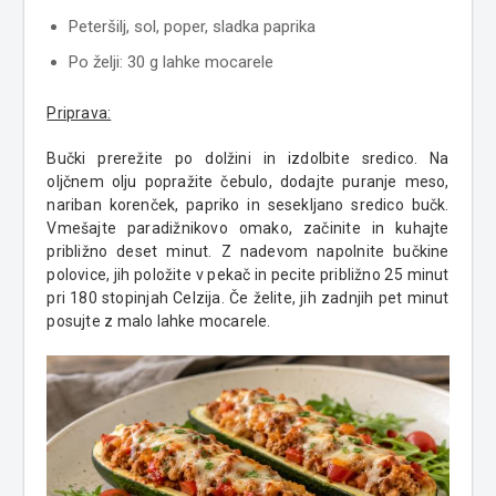
Peteršilj, sol, poper, sladka paprika
Po želji: 30 g lahke mocarele
Priprava:
Bučki prerežite po dolžini in izdolbite sredico. Na
oljčnem olju popražite čebulo, dodajte puranje meso,
nariban korenček, papriko in sesekljano sredico bučk.
Vmešajte paradižnikovo omako, začinite in kuhajte
približno deset minut. Z nadevom napolnite bučkine
polovice, jih položite v pekač in pecite približno 25 minut
pri 180 stopinjah Celzija. Če želite, jih zadnjih pet minut
posujte z malo lahke mocarele.