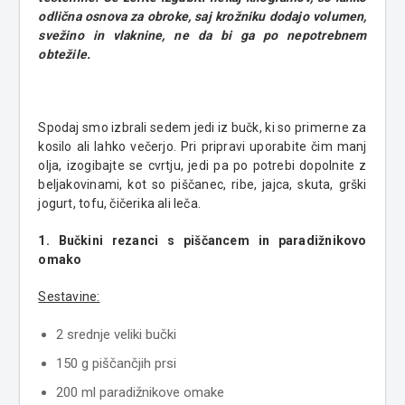
odlična osnova za obroke, saj krožniku dodajo volumen,
svežino in vlaknine, ne da bi ga po nepotrebnem
obtežile.
Spodaj smo izbrali sedem jedi iz bučk, ki so primerne za
kosilo ali lahko večerjo. Pri pripravi uporabite čim manj
olja, izogibajte se cvrtju, jedi pa po potrebi dopolnite z
beljakovinami, kot so piščanec, ribe, jajca, skuta, grški
jogurt, tofu, čičerika ali leča.
1. Bučkini rezanci s piščancem in paradižnikovo
omako
Sestavine:
2 srednje veliki bučki
150 g piščančjih prsi
200 ml paradižnikove omake