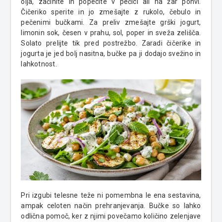
olja, začinite in popecite v pečici ali na žar ponvi.
Čičeriko sperite in jo zmešajte z rukolo, čebulo in
pečenimi bučkami. Za preliv zmešajte grški jogurt,
limonin sok, česen v prahu, sol, poper in sveža zelišča.
Solato prelijte tik pred postrežbo. Zaradi čičerike in
jogurta je jed bolj nasitna, bučke pa ji dodajo svežino in
lahkotnost.
Pri izgubi telesne teže ni pomembna le ena sestavina,
ampak celoten način prehranjevanja. Bučke so lahko
odlična pomoč, ker z njimi povečamo količino zelenjave