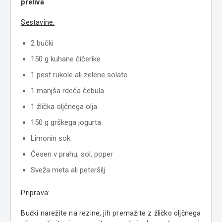
preliva
Sestavine:
2 bučki
150 g kuhane čičerike
1 pest rukole ali zelene solate
1 manjša rdeča čebula
1 žlička oljčnega olja
150 g grškega jogurta
Limonin sok
Česen v prahu, sol, poper
Sveža meta ali peteršilj
Priprava:
Bučki narežite na rezine, jih premažite z žličko oljčnega