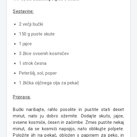
Sestavine:
2 večji bučki
150 g puste skute
1 jajce
3 žlice ovsenih kosmičev
1 strok česna
Peteršilj, sol, poper
1 žlička oljčnega olja za pekač
Priprava:
Bučki naribajte, rahlo posolite in pustite stati deset
minut, nato ju dobro ožemite. Dodajte skuto, jajce,
ovsene kosmiče, česen in začimbe. Zmes pustite nekaj
minut, da se kosmiči napojijo, nato oblikujte polpete.
Položite jih na pekač, obložen s papirjem za peko, in