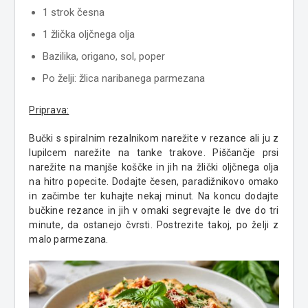
1 strok česna
1 žlička oljčnega olja
Bazilika, origano, sol, poper
Po želji: žlica naribanega parmezana
Priprava:
Bučki s spiralnim rezalnikom narežite v rezance ali ju z
lupilcem narežite na tanke trakove. Piščančje prsi
narežite na manjše koščke in jih na žlički oljčnega olja
na hitro popecite. Dodajte česen, paradižnikovo omako
in začimbe ter kuhajte nekaj minut. Na koncu dodajte
bučkine rezance in jih v omaki segrevajte le dve do tri
minute, da ostanejo čvrsti. Postrezite takoj, po želji z
malo parmezana.