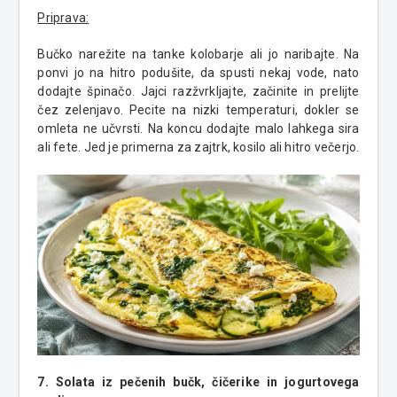
Priprava:
Bučko narežite na tanke kolobarje ali jo naribajte. Na
ponvi jo na hitro podušite, da spusti nekaj vode, nato
dodajte špinačo. Jajci razžvrkljajte, začinite in prelijte
čez zelenjavo. Pecite na nizki temperaturi, dokler se
omleta ne učvrsti. Na koncu dodajte malo lahkega sira
ali fete. Jed je primerna za zajtrk, kosilo ali hitro večerjo.
7. Solata iz pečenih bučk, čičerike in jogurtovega