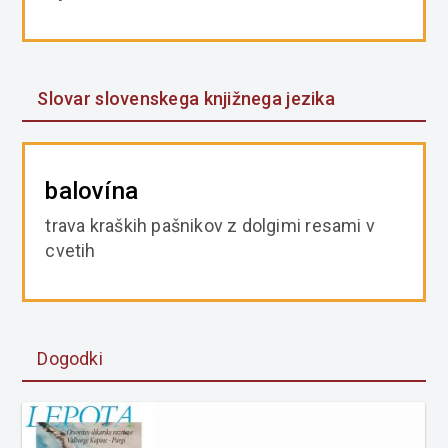
Slovar slovenskega knjižnega jezika
balovína
trava kraških pašnikov z dolgimi resami v
cvetih
Dogodki