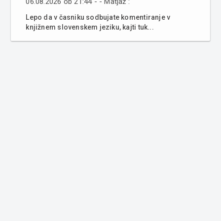
06.08.2026 ob 21:44 - - Matjaž :
Lepo da v časniku sodbujate komentiranje v
knjižnem slovenskem jeziku, kajti tuk...