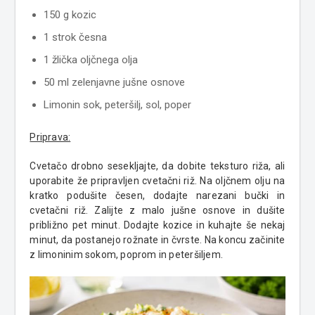
150 g kozic
1 strok česna
1 žlička oljčnega olja
50 ml zelenjavne jušne osnove
Limonin sok, peteršilj, sol, poper
Priprava:
Cvetačo drobno sesekljajte, da dobite teksturo riža, ali
uporabite že pripravljen cvetačni riž. Na oljčnem olju na
kratko podušite česen, dodajte narezani bučki in
cvetačni riž. Zalijte z malo jušne osnove in dušite
približno pet minut. Dodajte kozice in kuhajte še nekaj
minut, da postanejo rožnate in čvrste. Na koncu začinite
z limoninim sokom, poprom in peteršiljem.