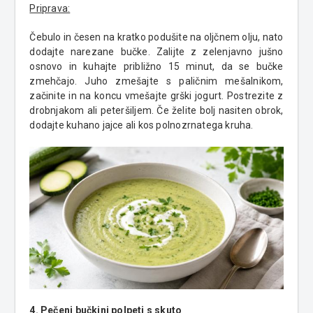
Priprava:
Čebulo in česen na kratko podušite na oljčnem olju, nato
dodajte narezane bučke. Zalijte z zelenjavno jušno
osnovo in kuhajte približno 15 minut, da se bučke
zmehčajo. Juho zmešajte s paličnim mešalnikom,
začinite in na koncu vmešajte grški jogurt. Postrezite z
drobnjakom ali peteršiljem. Če želite bolj nasiten obrok,
dodajte kuhano jajce ali kos polnozrnatega kruha.
4. Pečeni bučkini polpeti s skuto