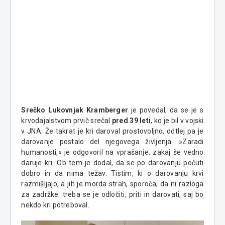
Srečko Lukovnjak Kramberger
je povedal, da se je s
krvodajalstvom prvič srečal
pred 39 leti
, ko je bil v vojski
v JNA. Že takrat je kri daroval prostovoljno, odtlej pa je
darovanje postalo del njegovega življenja. »Zaradi
humanosti,« je odgovoril na vprašanje, zakaj še vedno
daruje kri. Ob tem je dodal, da se po darovanju počuti
dobro in da nima težav. Tistim, ki o darovanju krvi
razmišljajo, a jih je morda strah, sporoča, da ni razloga
za zadržke: treba se je odločiti, priti in darovati, saj bo
nekdo kri potreboval.