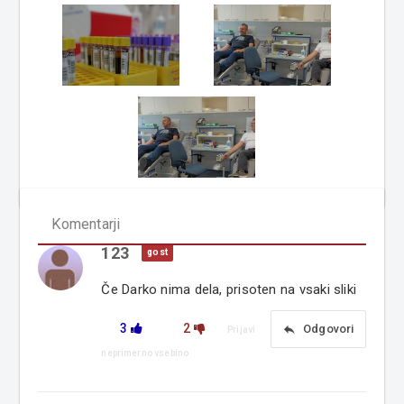
Komentarji
123
gost
Če Darko nima dela, prisoten na vsaki sliki
3
2
reply
Odgovori
Prijavi
neprimerno vsebino