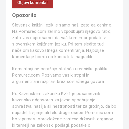
Opozorilo
Slovenski knjižni jezik je samo naš, zato ga cenimo.
Na Pomurec.com želimo vzpodbujati njegovo rabo,
zato vas naprošamo, da vaš komentar podate v
slovenskem knjižnem jeziku. Pri tem sledite tudi
načelom kakovostnega komentiranja. Najboljše
komentarje bomo ob koncu leta nagradili.
Komentarji ne odražajo stališča uredniške politike
Pomurec.com. Pozivamo vas k strpni in
argumentirani razpravi brez sovražnega govora.
Po Kazenskem zakoniku KZ-1 je posameznik
kazensko odgovoren za javno spodbujanje
sovraštva, nasilja ali nestrpnosti ter za grožnjo, da bo
napadel življenje ali telo druge osebe. Pomurec.com
bo v primeru obrazložene zahteve državnih organov,
ki temelji na zakonski podlagi, podatke o