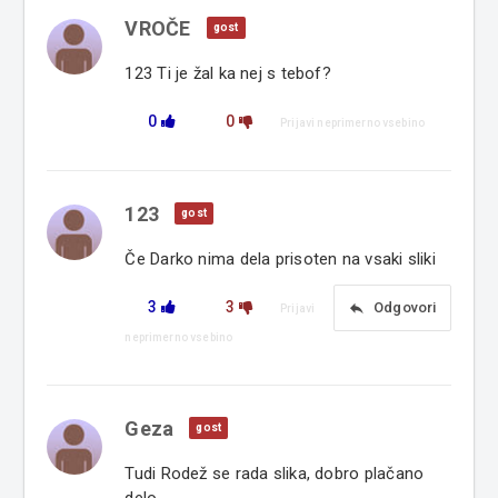
VROČE
gost
123 Ti je žal ka nej s tebof?
0
0
Prijavi neprimerno vsebino
123
gost
Če Darko nima dela prisoten na vsaki sliki
3
3
reply
Odgovori
Prijavi
neprimerno vsebino
Geza
gost
Tudi Rodež se rada slika, dobro plačano
delo