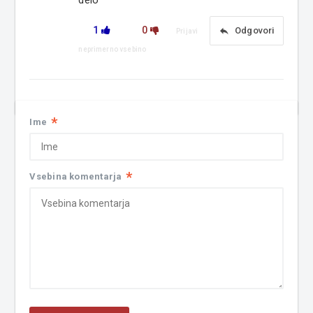
1
0
reply
Odgovori
Prijavi
neprimerno vsebino
*
Ime
*
Vsebina komentarja