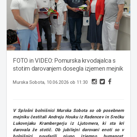
FOTO in VIDEO: Pomurska krvodajalca s
stotim darovanjem dosegla izjemen mejnik
Murska Sobota, 10.06.2026 ob 11:30
V Splošni bolnišnici Murska Sobota so ob posebnem
mejniku čestitali Andreju Houku iz Radencev in Srečku
Lukovnjaku Krambergerju iz Ljutomera, ki sta kri
darovala že stotič. Ob jubilejni darovani enoti so v
bolnišnici poudarili njuno izjemno humanost,