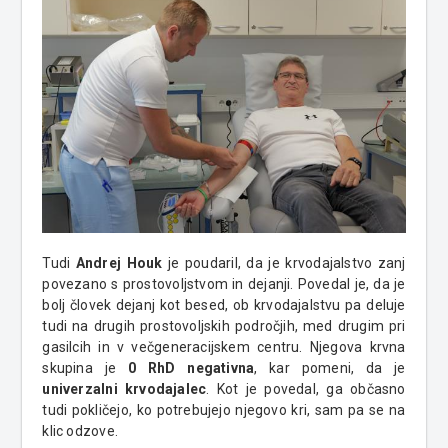
Tudi
Andrej Houk
je poudaril, da je krvodajalstvo zanj
povezano s prostovoljstvom in dejanji. Povedal je, da je
bolj človek dejanj kot besed, ob krvodajalstvu pa deluje
tudi na drugih prostovoljskih področjih, med drugim pri
gasilcih in v večgeneracijskem centru. Njegova krvna
skupina je
0 RhD negativna
, kar pomeni, da je
univerzalni krvodajalec
. Kot je povedal, ga občasno
tudi pokličejo, ko potrebujejo njegovo kri, sam pa se na
klic odzove.