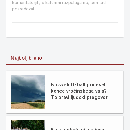
komentatorjih, s katerimi razpolagamo, tem tudi
posredoval.
Najbolj brano
Bo sveti Ožbalt prinesel
konec vročinskega vala?
To pravi ljudski pregovor
Bo ta nekoč priljubljena