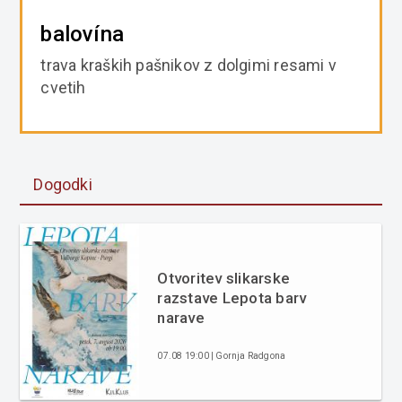
balovína
trava kraških pašnikov z dolgimi resami v
cvetih
Dogodki
Otvoritev slikarske
razstave Lepota barv
narave
07.08 19:00 | Gornja Radgona