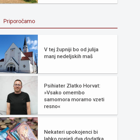
Priporočamo
V tej župniji bo od julija
manj nedeljskih maš
Psihiater Zlatko Horvat:
»Vsako omembo
samomora moramo vzeti
resno«
Nekateri upokojenci bi
lahko prejeli dva dodatka