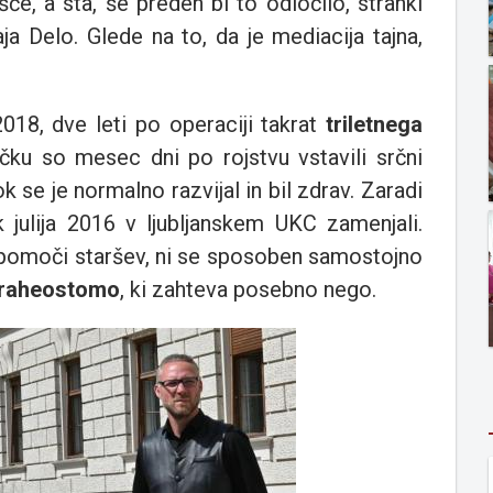
šče, a sta, še preden bi to odločilo, stranki
ja Delo. Glede na to, da je mediacija tajna,
2018, dve leti po operaciji takrat
triletnega
čku so mesec dni po rojstvu vstavili srčni
k se je normalno razvijal in bil zdrav. Zaradi
 julija 2016 v ljubljanskem UKC zamenjali.
 pomoči staršev, ni se sposoben samostojno
traheostomo
, ki zahteva posebno nego.