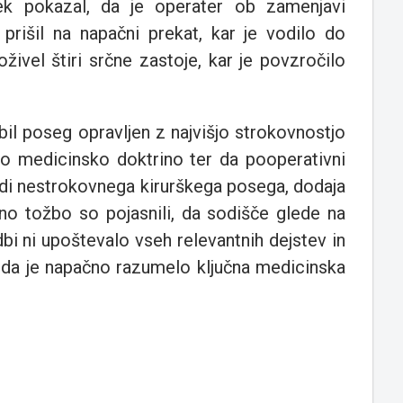
ek pokazal, da je operater ob zamenjavi
prišil na napačni prekat, kar je vodilo do
živel štiri srčne zastoje, kar je povzročilo
 bil poseg opravljen z najvišjo strokovnostjo
ano medicinsko doktrino ter da pooperativni
radi nestrokovnega kirurškega posega, dodaja
no tožbo so pojasnili, da sodišče glede na
i ni upoštevalo vseh relevantnih dejstev in
er da je napačno razumelo ključna medicinska