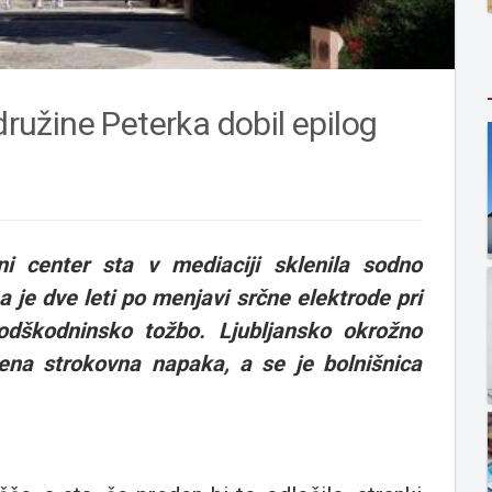
družine Peterka dobil epilog
čni center sta v mediaciji sklenila sodno
 je dve leti po menjavi srčne elektrode pri
 odškodninsko tožbo. Ljubljansko okrožno
orjena strokovna napaka, a se je bolnišnica