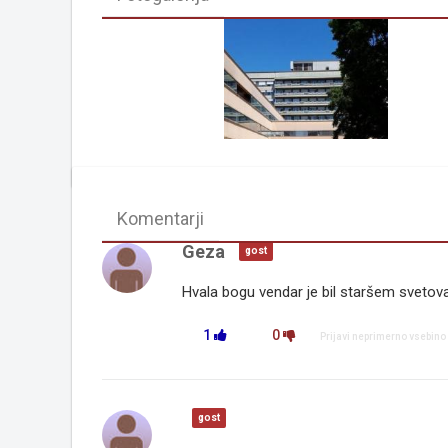
Komentarji
Geza
gost
Hvala bogu vendar je bil staršem svetov
1
0
Prijavi neprimerno vsebino
gost