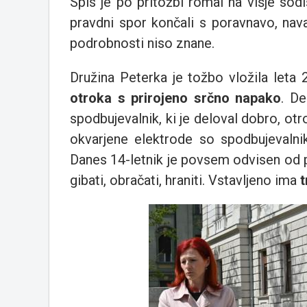
Spis je po pritožbi romal na višje sodi
pravdni spor končali s poravnavo, nava
podrobnosti niso znane.
Družina Peterka je tožbo vložila leta 
otroka s prirojeno srčno napako
. De
spodbujevalnik, ki je deloval dobro, otro
okvarjene elektrode so spodbujevalnik
Danes 14-letnik je povsem odvisen od
gibati, obračati, hraniti. Vstavljeno ima