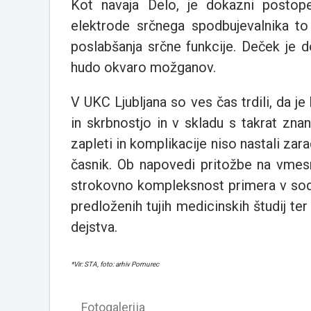
Kot navaja Delo, je dokazni postop
elektrode srčnega spodbujevalnika to 
poslabšanja srčne funkcije. Deček je do
hudo okvaro možganov.
V UKC Ljubljana so ves čas trdili, da je
in skrbnostjo in v skladu s takrat zn
zapleti in komplikacije niso nastali za
časnik. Ob napovedi pritožbe na vmes
strokovno kompleksnost primera v sodb
predloženih tujih medicinskih študij t
dejstva.
*Vir: STA, foto: arhiv Pomurec
Fotogalerija