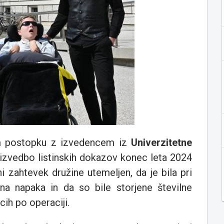
m postopku z izvedencem iz
Univerzitetne
n izvedbo listinskih dokazov konec leta 2024
i zahtevek družine utemeljen, da je bila pri
a napaka in da so bile storjene številne
cih po operaciji.