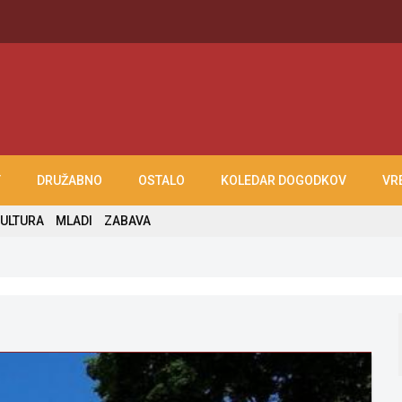
T
DRUŽABNO
OSTALO
KOLEDAR DOGODKOV
VR
ULTURA
MLADI
ZABAVA