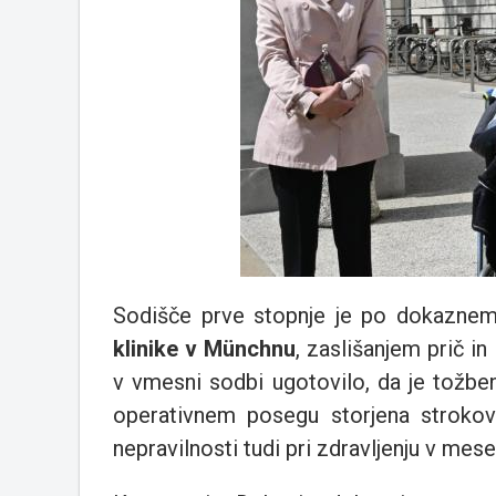
Sodišče prve stopnje je po dokazne
klinike v Münchnu
, zaslišanjem prič i
v vmesni sodbi ugotovilo, da je tožben
operativnem posegu storjena strokovn
nepravilnosti tudi pri zdravljenju v mese