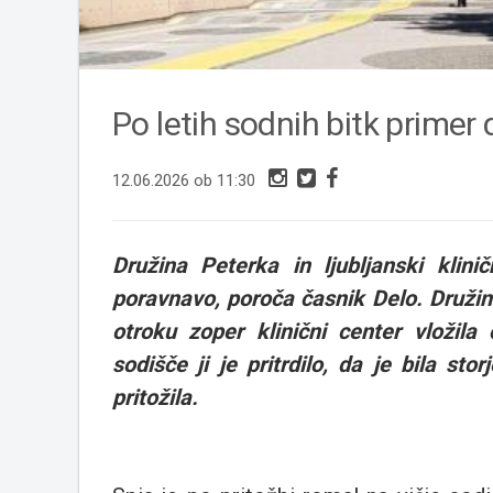
Po letih sodnih bitk primer 
12.06.2026 ob 11:30
Družina Peterka in ljubljanski klini
poravnavo, poroča časnik Delo. Družina
otroku zoper klinični center vložila
sodišče ji je pritrdilo, da je bila st
pritožila.