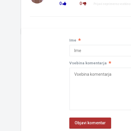
0
0
Prijavi neprimerno vsebino
*
Ime
*
Vsebina komentarja