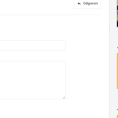
reply
Odgovori