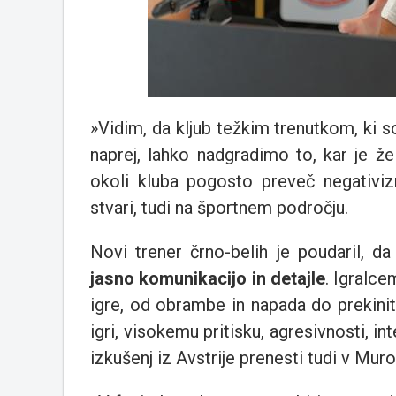
»Vidim, da kljub težkim trenutkom, ki 
naprej, lahko nadgradimo to, kar je ž
okoli kluba pogosto preveč negativiz
stvari, tudi na športnem področju.
Novi trener črno-belih je poudaril, d
jasno komunikacijo in detajle
. Igralce
igre, od obrambe in napada do prekin
igri, visokemu pritisku, agresivnosti, int
izkušenj iz Avstrije prenesti tudi v Muro