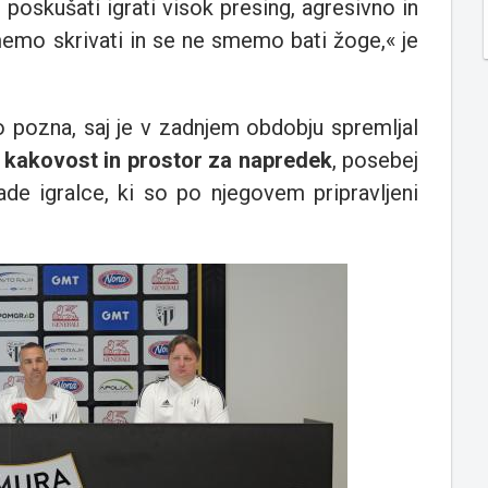
oskušati igrati visok presing, agresivno in
memo skrivati in se ne smemo bati žoge,« je
ro pozna, saj je v zadnjem obdobju spremljal
, kakovost in prostor za napredek
, posebej
ade igralce, ki so po njegovem pripravljeni