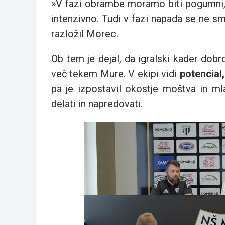
»V fazi obrambe moramo biti pogumni, p
intenzivno. Tudi v fazi napada se ne s
razložil Mörec.
Ob tem je dejal, da igralski kader dob
več tekem Mure. V ekipi vidi
potencial
pa je izpostavil okostje moštva in ml
delati in napredovati.