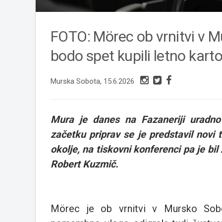
FOTO: Mörec ob vrnitvi v Mu
bodo spet kupili letno kart
Murska Sobota, 15.6.2026
Mura je danes na Fazaneriji uradno
začetku priprav se je predstavil novi 
okolje, na tiskovni konferenci pa je bi
Robert Kuzmič.
Mörec je ob vrnitvi v Mursko Sobot