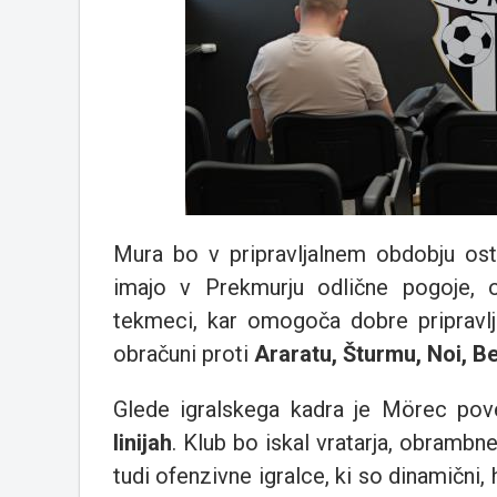
Mura bo v pripravljalnem obdobju ost
imajo v Prekmurju odlične pogoje, o
tekmeci, kar omogoča dobre pripravl
obračuni proti
Araratu, Šturmu, Noi, B
Glede igralskega kadra je Mörec pov
linijah
. Klub bo iskal vratarja, obrambn
tudi ofenzivne igralce, ki so dinamični, hi