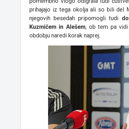
pomembno vlogo odigrala tudi čustvena
prihajajo iz tega okolja ali so bili de
njegovih besedah pripomogli tudi
do
Kuzmičem in Alešem
, ob tem pa vidi
obdobju naredi korak naprej.