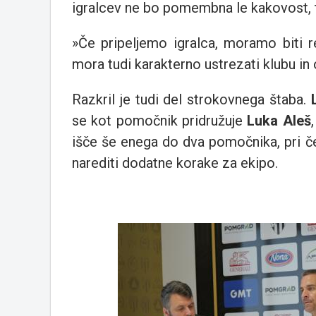
igralcev ne bo pomembna le kakovost, t
»Če pripeljemo igralca, moramo biti 
mora tudi karakterno ustrezati klubu in 
Razkril je tudi del strokovnega štaba.
se kot pomočnik pridružuje
Luka Aleš
išče še enega do dva pomočnika, pri čem
narediti dodatne korake za ekipo.