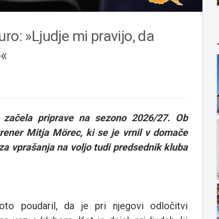
ro: »Ljudje mi pravijo, da
o«
 začela priprave na sezono 2026/27. Ob
trener Mitja Mörec, ki se je vrnil v domače
l za vprašanja na voljo tudi predsednik kluba
o poudaril, da je pri njegovi odločitvi