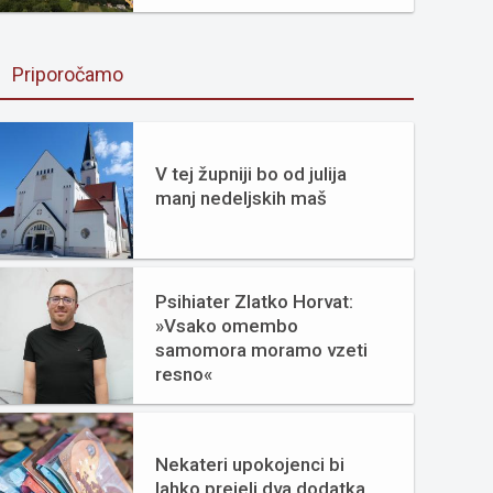
Priporočamo
V tej župniji bo od julija
manj nedeljskih maš
Psihiater Zlatko Horvat:
»Vsako omembo
samomora moramo vzeti
resno«
Nekateri upokojenci bi
lahko prejeli dva dodatka