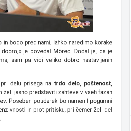
so in bodo pred nami, lahko naredimo korake
e dobro,« je povedal Mörec. Dodal je, da je
ma, sam pa vidi veliko dobro nastavljenih
a pri delu prisega na
trdo delo, poštenost,
m želi jasno predstaviti zahteve v vseh fazah
itev. Poseben poudarek bo namenil pogumni
enzivnosti in protipritisku, pri čemer želi del
.