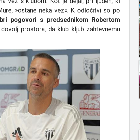
 vez s klubom. Kot je dejal, pri ljudeh, ki
l Mure, »ostane neka vez«. K odločitvi so po
bri pogovori s predsednikom Robertom
 dovolj prostora, da klub kljub zahtevnemu