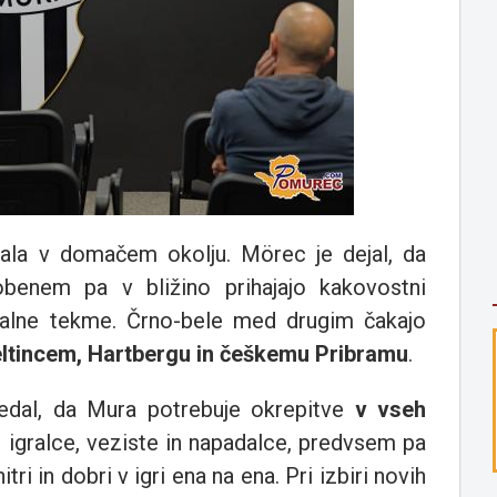
ala v domačem okolju. Mörec je dejal, da
benem pa v bližino prihajajo kakovostni
jalne tekme. Črno-bele med drugim čakajo
eltincem, Hartbergu in češkemu Pribramu
.
edal, da Mura potrebuje okrepitve
v vseh
e igralce, veziste in napadalce, predvsem pa
tri in dobri v igri ena na ena. Pri izbiri novih