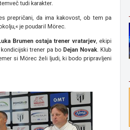
emveč tudi karakter.
res prepričani, da ima kakovost, ob tem pa
okolju,« je poudaril Mörec.
Luka Brumen ostaja trener vratarjev
, ekipi
, kondicijski trener pa bo
Dejan Novak
. Klub
er si Mörec želi ljudi, ki bodo pripravljeni