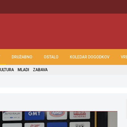
T
DRUŽABNO
OSTALO
KOLEDAR DOGODKOV
VR
ULTURA
MLADI
ZABAVA