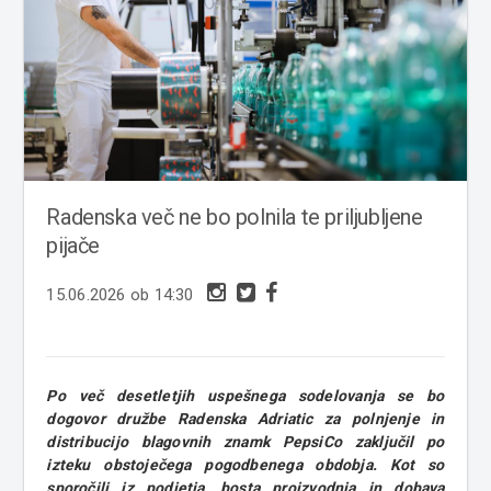
Radenska več ne bo polnila te priljubljene
pijače
15.06.2026 ob 14:30
Po več desetletjih uspešnega sodelovanja se bo
dogovor družbe Radenska Adriatic za polnjenje in
distribucijo blagovnih znamk PepsiCo zaključil po
izteku obstoječega pogodbenega obdobja. Kot so
sporočili iz podjetja, bosta proizvodnja in dobava