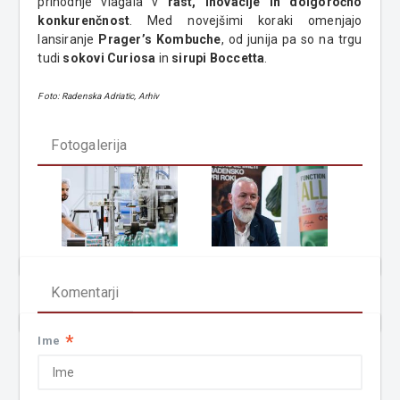
prihodnje vlagala v
rast, inovacije in dolgoročno
konkurenčnost
. Med novejšimi koraki omenjajo
lansiranje
Prager’s Kombuche
, od junija pa so na trgu
tudi
sokovi Curiosa
in
sirupi Boccetta
.
Foto: Radenska Adriatic, Arhiv
Fotogalerija
Komentarji
*
Ime