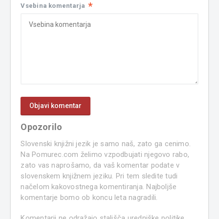
*
Vsebina komentarja
Opozorilo
Slovenski knjižni jezik je samo naš, zato ga cenimo.
Na Pomurec.com želimo vzpodbujati njegovo rabo,
zato vas naprošamo, da vaš komentar podate v
slovenskem knjižnem jeziku. Pri tem sledite tudi
načelom kakovostnega komentiranja. Najboljše
komentarje bomo ob koncu leta nagradili.
Komentarji ne odražajo stališča uredniške politike