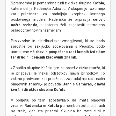
Sprememba je pomembna tudi z vidika skupine
Kofola
,
katere del je Radenska Adriatic. V skupini jo razumejo
kot priložnost za nadaljnjo krepitev lastnega
poslovnega modela. Radenska že pripravlja
celovit
načrt prehoda
, s katerim želi zagotoviti nemoteno
prilagoditev novim razmeram.
Proizvodne in distribucijske zmogljivosti, ki se bodo
sprostile po zaključku sodelovanja s PepsiCo, bodo
usmerjene v
širitev in pospešeno rast lastnih izdelkov
ter drugih licenčnih blagovnih znamk
.
»Z vidika skupine Kofola gre za posel z nizko maržo, ki
je prispeval le nekaj odstotkov naših prihodkov. To
vidimo predvsem kot priložnost za nadaljnjo rast naših
blagovnih znamk,« je povedal
Jannis Samaras, glavni
izvršni direktor skupine Kofola
.
V podjetju ob tem izpostavljajo, da imata blagovni
znamki
Radenska
in
Kofola
pomemben potencial rasti
na trgih, kjer sta prisotni. Skupina bo zato tudi v