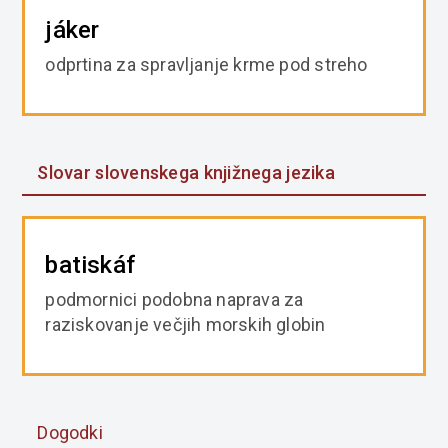
jáker
odprtina za spravljanje krme pod streho
Slovar slovenskega knjižnega jezika
batiskáf
podmornici podobna naprava za
raziskovanje večjih morskih globin
Dogodki