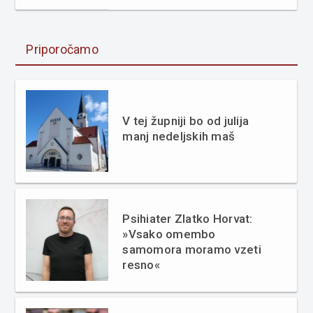
Priporočamo
V tej župniji bo od julija
manj nedeljskih maš
Psihiater Zlatko Horvat:
»Vsako omembo
samomora moramo vzeti
resno«