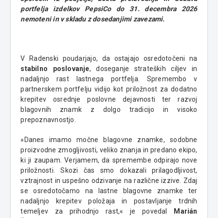
portfelja izdelkov PepsiCo do 31. decembra 2026
nemoteni in v skladu z dosedanjimi zavezami.
V Radenski poudarjajo, da ostajajo osredotočeni na
stabilno poslovanje
, doseganje strateških ciljev in
nadaljnjo rast lastnega portfelja. Spremembo v
partnerskem portfelju vidijo kot priložnost za dodatno
krepitev osrednje poslovne dejavnosti ter razvoj
blagovnih znamk z dolgo tradicijo in visoko
prepoznavnostjo.
»Danes imamo močne blagovne znamke, sodobne
proizvodne zmogljivosti, veliko znanja in predano ekipo,
ki ji zaupam. Verjamem, da spremembe odpirajo nove
priložnosti. Skozi čas smo dokazali prilagodljivost,
vztrajnost in uspešno odzivanje na različne izzive. Zdaj
se osredotočamo na lastne blagovne znamke ter
nadaljnjo krepitev položaja in postavljanje trdnih
temeljev za prihodnjo rast,« je povedal
Marián