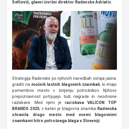
Šefčovič, glavni izvršni direktor Radenske Adriatic
.
Strategija Radenske po njihovih navedbah ostaja jasna:
graditi na
močnih lastnih blagovnih znamkah
, ki imajo
pomembno mesto v življenju potrošnikov. Njihovo
prepoznavnost potrjujejo tudi nagrade in neodvisne
raziskave. Med njimi je
raziskava VALICON TOP
BRANDS 2025
, v kateri je blagovna znamka
Radenska
ohranila drugo mesto med vsemi blagovnimi
znamkami hitro potrošnega blaga v Sloveniji
.