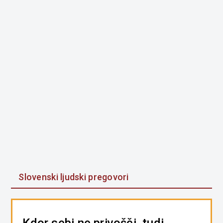
Slovenski ljudski pregovori
Kdor sebi ne privošči, tudi