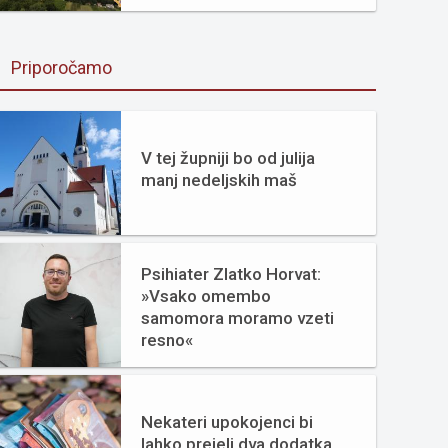
Priporočamo
V tej župniji bo od julija
manj nedeljskih maš
Psihiater Zlatko Horvat:
»Vsako omembo
samomora moramo vzeti
resno«
Nekateri upokojenci bi
lahko prejeli dva dodatka