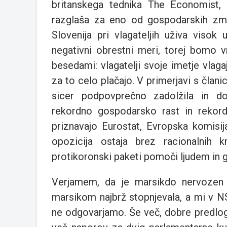
britanskega tednika The Economist, k
razglaša za eno od gospodarskih zma
Slovenija pri vlagateljih uživa viso
negativni obrestni meri, torej bomo v
besedami: vlagatelji svoje imetje vlag
za to celo plačajo. V primerjavi s član
sicer podpovprečno zadolžila in do
rekordno gospodarsko rast in rekord
priznavajo Eurostat, Evropska komisi
opozicija ostaja brez racionalnih 
protikoronski paketi pomoči ljudem in g
Verjamem, da je marsikdo nervozen 
marsikom najbrž stopnjevala, a mi v NS
ne odgovarjamo. Še več, dobre predlo