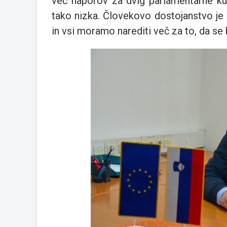
več naporov za dvig parlamentarne kul
tako nizka. Človekovo dostojanstvo je
in vsi moramo narediti več za to, da s