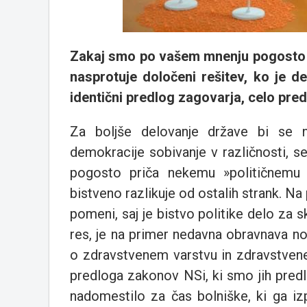
Zakaj smo po vašem mnenju pogosto pr
nasprotuje določeni rešitev, ko je de
identični predlog zagovarja, celo pre
Za boljše delovanje države bi se na
demokracije sobivanje v različnosti, 
pogosto priča nekemu »političnemu 
bistveno razlikuje od ostalih strank. Na
pomeni, saj je bistvo politike delo za s
res, je na primer nedavna obravnava n
o zdravstvenem varstvu in zdravstven
predloga zakonov NSi, ki smo jih predla
nadomestilo za čas bolniške, ki ga izp