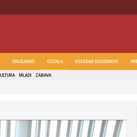
T
DRUŽABNO
OSTALO
KOLEDAR DOGODKOV
VR
ULTURA
MLADI
ZABAVA