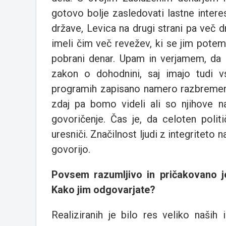
gotovo bolje zasledovati lastne inter
države, Levica na drugi strani pa več dr
imeli čim več revežev, ki se jim potem p
pobrani denar. Upam in verjamem, da
zakon o dohodnini, saj imajo tudi v
programih zapisano namero razbremenit
zdaj pa bomo videli ali so njihove n
govoričenje. Čas je, da celoten polit
uresniči. Značilnost ljudi z integriteto n
govorijo.
Povsem razumljivo in pričakovano je,
Kako jim odgovarjate?
Realiziranih je bilo res veliko naši