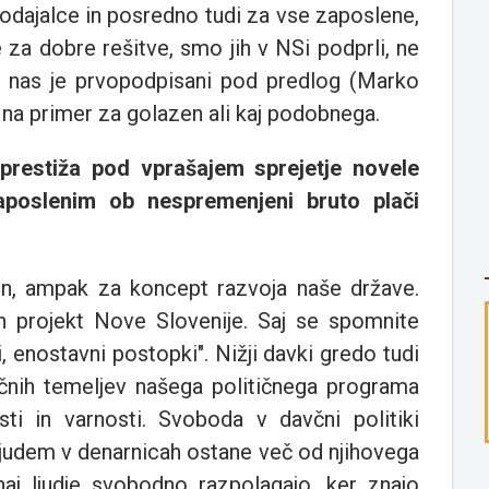
dajalce in posredno tudi za vse zaposlene,
za dobre rešitve, smo jih v NSi podprli, ne
 če nas je prvopodpisani pod predlog (Marko
l na primer za golazen ali kaj podobnega.
a prestiža pod vprašajem sprejetje novele
poslenim ob nespremenjeni bruto plači
on, ampak za koncept razvoja naše države.
projekt Nove Slovenije. Saj se spomnite
i, enostavni postopki". Nižji davki gredo tudi
učnih temeljev našega političnega programa
sti in varnosti. Svoboda v davčni politiki
 ljudem v denarnicah ostane več od njihovega
aj ljudje svobodno razpolagajo, ker znajo