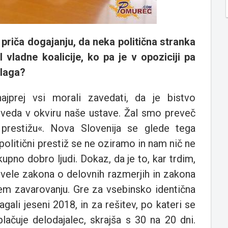
iča dogajanju, da neka politična stranka
l vladne koalicije, ko pa je v opoziciji pa
dlaga?
jprej vsi morali zavedati, da je bistvo
seveda v okviru naše ustave. Žal smo preveč
prestižu«. Nova Slovenija se glede tega
 politični prestiž se ne oziramo in nam nič ne
kupno dobro ljudi. Dokaz, da je to, kar trdim,
ovele zakona o delovnih razmerjih in zakona
em zavarovanju. Gre za vsebinsko identična
gali jeseni 2018, in za rešitev, po kateri se
lačuje delodajalec, skrajša s 30 na 20 dni.