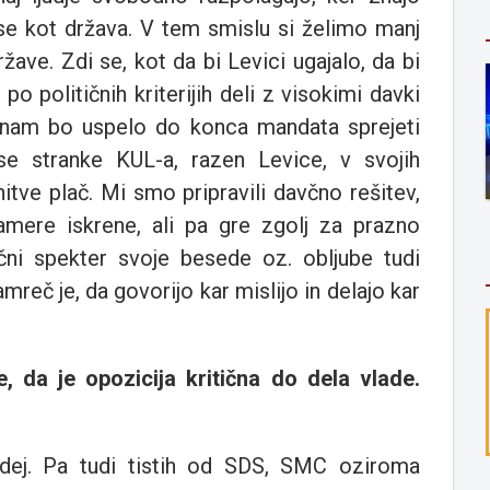
ese kot država. V tem smislu si želimo manj
žave. Zdi se, kot da bi Levici ugajalo, da bi
o političnih kriterijih deli z visokimi davki
 nam bo uspelo do konca mandata sprejeti
se stranke KUL-a, razen Levice, v svojih
ve plač. Mi smo pripravili davčno rešitev,
amere iskrene, ali pa gre zgolj za prazno
ični spekter svoje besede oz. obljube tudi
amreč je, da govorijo kar mislijo in delajo kar
 da je opozicija kritična do dela vlade.
h idej. Pa tudi tistih od SDS, SMC oziroma