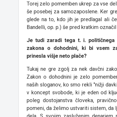
Torej zelo pomemben ukrep za vse delo
še posebej za samozaposlene. Ker gre 
glede na to, kdo jih je predlagal ali
Bandelli, op. p.) še pred kratkim označi
Je tudi zaradi tega t. i. političneg
zakona o dohodnini, ki bi vsem za
prinesla višje neto plače?
Tukaj ne gre zgolj za nek davčni zak
Zakon o dohodnini je zelo pomemben 
naših sloganov, ko smo rekli "nižji davk
v koncept svobode, ki je eden od klj
poleg dostojanstva človeka, pravično
pomeni, da želimo ustvariti sistem, da
dela. S svojim zasluženim denarjem n