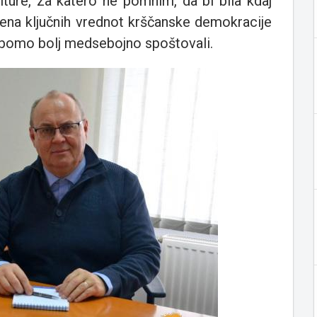
ture, za katero ne pomnim, da bi bila kdaj
 ena ključnih vrednot krščanske demokracije
e bomo bolj medsebojno spoštovali.