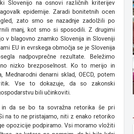
i Slovenijo na osnovi različnih kriterijev
govalk epidemije. Zaradi bonitetnih ocen
k ugled, zato smo se nazadnje zadolžili po
rnili manj, kot smo si sposodili. Z drugimi
ajo v blagovno znamko Slovenija in Sloveniji
icami EU in evrskega območja se je Slovenija
segla nadpovprečne rezultate. Beležimo
no nizko brezposelnost. Ko to merijo in
ja, Mednarodni denarni sklad, OECD, potem
kritik. Vse to dokazuje, da so zakonski
ospodarstvu bili učinkoviti.
in da se bo ta sovražna retorika še pri
i na to ne pristajamo, niti z enako retoriko
ge opozicije podpiramo. Vsi moramo vložiti