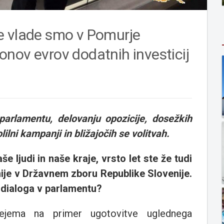
e vlade smo v Pomurje
ijonov evrov dodatnih investicij
rlamentu, delovanju opozicije, dosežkih
lilni kampanji in bližajočih se volitvah.
še ljudi in naše kraje, vrsto let ste že tudi
je v Državnem zboru Republike Slovenije.
 dialoga v parlamentu?
ejema na primer ugotovitve uglednega