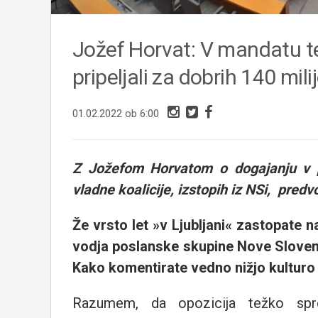
Jožef Horvat: V mandatu t
pripeljali za dobrih 140 mil
01.02.2022 ob 6:00
Z Jožefom Horvatom o dogajanju v pa
vladne koalicije, izstopih iz NSi, predvo
Že vrsto let »v Ljubljani« zastopate na
vodja poslanske skupine Nove Sloveni
Kako komentirate vedno nižjo kulturo
Razumem, da opozicija težko spr