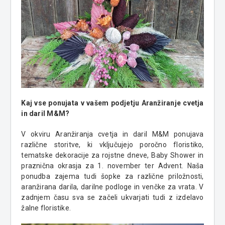
Kaj vse ponujata v vašem podjetju Aranžiranje cvetja
in daril M&M?
V okviru Aranžiranja cvetja in daril M&M ponujava
različne storitve, ki vključujejo poročno floristiko,
tematske dekoracije za rojstne dneve, Baby Shower in
praznična okrasja za 1. november ter Advent. Naša
ponudba zajema tudi šopke za različne priložnosti,
aranžirana darila, darilne podloge in venčke za vrata. V
zadnjem času sva se začeli ukvarjati tudi z izdelavo
žalne floristike.