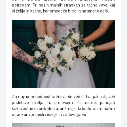
potrebam. Pri naših stalnih strankah že točno veva, kaj
si želijo in kaj ne, kar omogoča hitro in natančno delo.
Za najino prihodnost si želiva še več ustvarjalnosti, več
pridelave cvetja in, predvsem, še naprej ponujati
kakovostne in unikatne aranžmaje, ki bodo vsem našim
strankam prinesli veselje in zadovoljstvo.