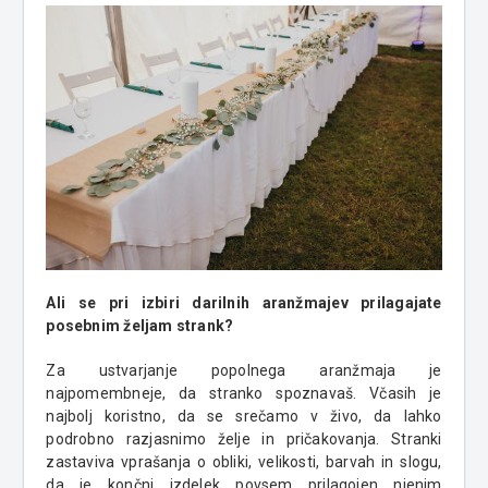
Ali se pri izbiri darilnih aranžmajev prilagajate
posebnim željam strank?
Za ustvarjanje popolnega aranžmaja je
najpomembneje, da stranko spoznavaš. Včasih je
najbolj koristno, da se srečamo v živo, da lahko
podrobno razjasnimo želje in pričakovanja. Stranki
zastaviva vprašanja o obliki, velikosti, barvah in slogu,
da je končni izdelek povsem prilagojen njenim