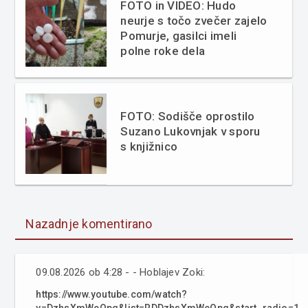
FOTO in VIDEO: Hudo
neurje s točo zvečer zajelo
Pomurje, gasilci imeli
polne roke dela
FOTO: Sodišče oprostilo
Suzano Lukovnjak v sporu
s knjižnico
Nazadnje komentirano
09.08.2026 ob 4:28 - - Hoblajev Zoki:
https://www.youtube.com/watch?
v=DzhsXmWcOpg&list=RDDzhsXmWcOpg&start_radio=1