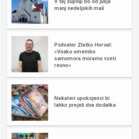
V tej župniji bo od julija
manj nedeljskih maš
Psihiater Zlatko Horvat:
»Vsako omembo
samomora moramo vzeti
resno«
Nekateri upokojenci bi
lahko prejeli dva dodatka