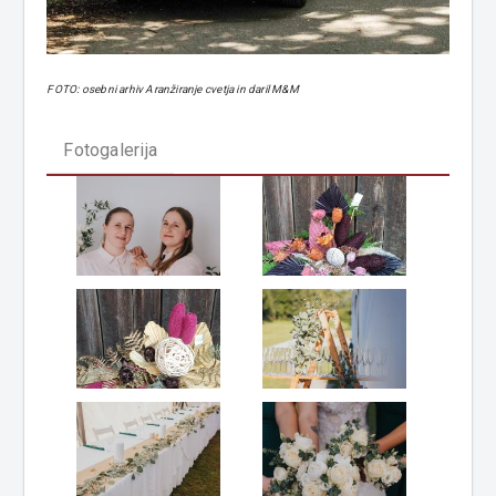
FOTO: osebni arhiv Aranžiranje cvetja in daril M&M
Fotogalerija