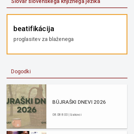
Slovar slovenskega knjižnega jezika
beatifikácija
proglasitev za blaženega
Dogodki
BÜJRAŠKI DNEVI 2026
08.08 8:00 | Ižakovci