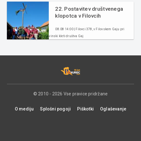
22. Postavitev društvenega
klopotca v Filovcih
08.08 14:00 | Filovci 378, v Filovskem Gaju pri
vinski kleti društva Gaj
© 2010 - 2026 Vse pravice pridržane
O mediju
Splošni pogoji
Piškotki
Oglaševanje