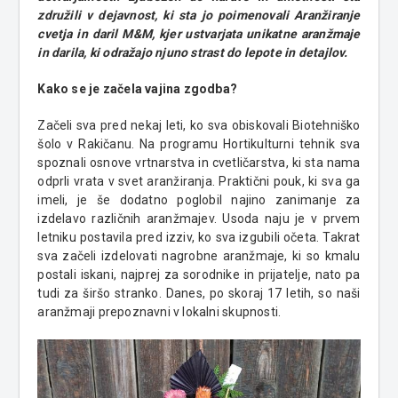
združili v dejavnost, ki sta jo poimenovali Aranžiranje
cvetja in daril M&M, kjer ustvarjata unikatne aranžmaje
in darila, ki odražajo njuno strast do lepote in detajlov.
Kako se je začela vajina zgodba?
Začeli sva pred nekaj leti, ko sva obiskovali Biotehniško
šolo v Rakičanu. Na programu Hortikulturni tehnik sva
spoznali osnove vrtnarstva in cvetličarstva, ki sta nama
odprli vrata v svet aranžiranja. Praktični pouk, ki sva ga
imeli, je še dodatno poglobil najino zanimanje za
izdelavo različnih aranžmajev. Usoda naju je v prvem
letniku postavila pred izziv, ko sva izgubili očeta. Takrat
sva začeli izdelovati nagrobne aranžmaje, ki so kmalu
postali iskani, najprej za sorodnike in prijatelje, nato pa
tudi za širšo stranko. Danes, po skoraj 17 letih, so naši
aranžmaji prepoznavni v lokalni skupnosti.