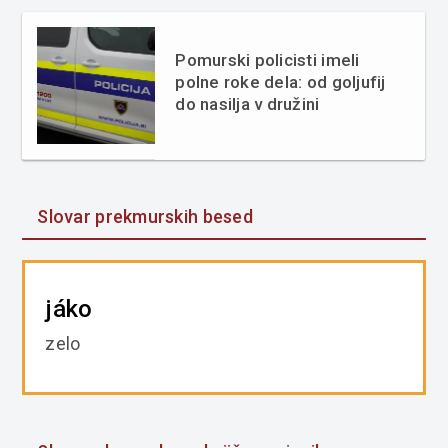
Pomurski policisti imeli
polne roke dela: od goljufij
do nasilja v družini
Slovar prekmurskih besed
jáko
zelo