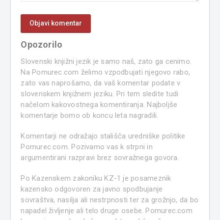
Opozorilo
Slovenski knjižni jezik je samo naš, zato ga cenimo.
Na Pomurec.com želimo vzpodbujati njegovo rabo,
zato vas naprošamo, da vaš komentar podate v
slovenskem knjižnem jeziku. Pri tem sledite tudi
načelom kakovostnega komentiranja. Najboljše
komentarje bomo ob koncu leta nagradili.
Komentarji ne odražajo stališča uredniške politike
Pomurec.com. Pozivamo vas k strpni in
argumentirani razpravi brez sovražnega govora.
Po Kazenskem zakoniku KZ-1 je posameznik
kazensko odgovoren za javno spodbujanje
sovraštva, nasilja ali nestrpnosti ter za grožnjo, da bo
napadel življenje ali telo druge osebe. Pomurec.com