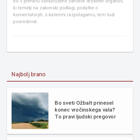
bo v primeru obrazložene zahteve državnih organov,
ki temelji na zakonski podlagi, podatke o
komentatorjih, s katerimi razpolagamo, tem tudi
posredoval.
Najbolj brano
Bo sveti Ožbalt prinesel
konec vročinskega vala?
To pravi ljudski pregovor