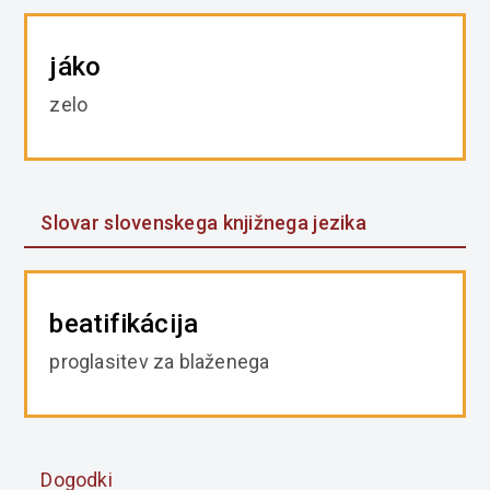
jáko
zelo
Slovar slovenskega knjižnega jezika
beatifikácija
proglasitev za blaženega
Dogodki