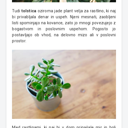
Tudi
tolstica
oziroma jade plant velja za rastlino, ki naj
bi privabljala denar in uspeh. Njeni mesnati, zaobljeni
listi spominjajo na kovance, zato jo mnogi povezujejo z
bogastvom in poslovnim uspehom. Pogosto jo
postavljajo ob vhod, na delovno mizo ali v poslovni
prostor.
Med rastlinami, ki naj bi v dom prinašale mir in bolj