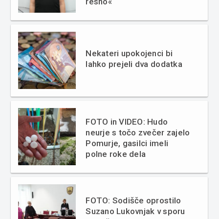
resno«
Nekateri upokojenci bi
lahko prejeli dva dodatka
FOTO in VIDEO: Hudo
neurje s točo zvečer zajelo
Pomurje, gasilci imeli
polne roke dela
FOTO: Sodišče oprostilo
Suzano Lukovnjak v sporu