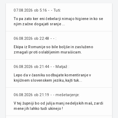
07.08.2026 ob 5:16 - - Tuti:
To pa zato ker eni čebelarji nimajo higiene in ko se
njim začne dogajati sranje ...
06.08.2026 ob 22:48 - - :
Ekipa iz Romunije so bile boljše in zasluženo
zmagali proti oslabljenim murašicam.
06.08.2026 ob 21:44 - - Matjaž :
Lepo da v časniku sodbujate komentiranje v
knjižnem slovenskem jeziku, kajti tuk...
06.08.2026 ob 21:19 - - mešetarjenje:
V tej župniji bo od julija manj nedeljskih maš, zardi
mene jih lahko tudi ukinejo !