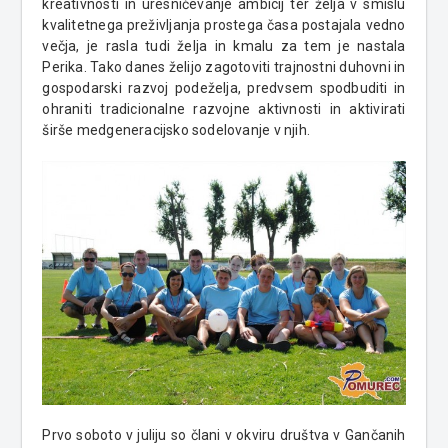
kreativnosti in uresničevanje ambicij ter želja v smislu
kvalitetnega preživljanja prostega časa postajala vedno
večja, je rasla tudi želja in kmalu za tem je nastala
Perika. Tako danes želijo zagotoviti trajnostni duhovni in
gospodarski razvoj podeželja, predvsem spodbuditi in
ohraniti tradicionalne razvojne aktivnosti in aktivirati
širše medgeneracijsko sodelovanje v njih.
Prvo soboto v juliju so člani v okviru društva v Gančanih