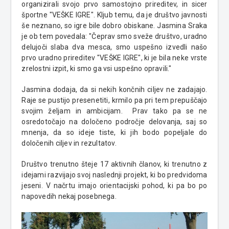
organizirali svojo prvo samostojno prireditev, in sicer
športne "VEŠKE IGRE". Kljub temu, da je društvo javnosti
še neznano, so igre bile dobro obiskane. Jasmina Sraka
je ob tem povedala: "Čeprav smo sveže društvo, uradno
delujoči slaba dva mesca, smo uspešno izvedli našo
prvo uradno prireditev "VEŠKE IGRE", ki je bila neke vrste
zrelostni izpit, ki smo ga vsi uspešno opravili."
Jasmina dodaja, da si nekih končnih ciljev ne zadajajo.
Raje se pustijo presenetiti, krmilo pa pri tem prepuščajo
svojim željam in ambicijam. Prav tako pa se ne
osredotočajo na določeno področje delovanja, saj so
mnenja, da so ideje tiste, ki jih bodo popeljale do
določenih ciljev in rezultatov.
Društvo trenutno šteje 17 aktivnih članov, ki trenutno z
idejami razvijajo svoj naslednji projekt, ki bo predvidoma
jeseni. V načrtu imajo orientacijski pohod, ki pa bo po
napovedih nekaj posebnega.