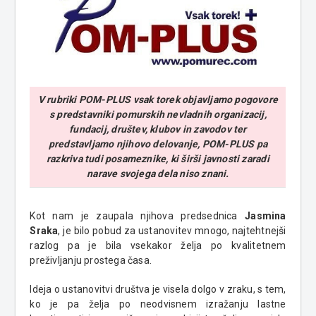
V rubriki POM-PLUS vsak torek objavljamo pogovore
s predstavniki pomurskih nevladnih organizacij,
fundacij, društev, klubov in zavodov ter
predstavljamo njihovo delovanje, POM-PLUS pa
razkriva tudi posameznike, ki širši javnosti zaradi
narave svojega dela niso znani.
Kot nam je zaupala njihova predsednica
Jasmina
Sraka
, je bilo pobud za ustanovitev mnogo, najtehtnejši
razlog pa je bila vsekakor želja po kvalitetnem
preživljanju prostega časa.
Ideja o ustanovitvi društva je visela dolgo v zraku, s tem,
ko je pa želja po neodvisnem izražanju lastne