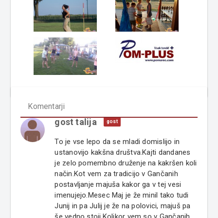
Komentarji
gost talija
gost
To je vse lepo da se mladi domislijo in
ustanovijo kakšna društva.Kajti dandanes
je zelo pomembno druženje na kakršen koli
način.Kot vem za tradicijo v Gančanih
postavljanje majuša kakor ga v tej vesi
imenujejo.Mesec Maj je že minil tako tudi
Junij in pa Julij je že na polovici, majuš pa
še vedno stoji.Kolikor vem so v Gančanih