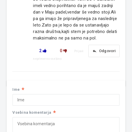
imeli vedno porihtano da je majuš zadnji
dan v Maju padel,vendar še vedno stoji.Ali
pa ga imajo že pripravljenega za naslednje
leto.Zato pa je lepo da se ustanavljajo
razna društva,kajti stem je potrebno delati
maksimalno ne pa samo na pol.
2
0
reply
Odgovori
Prijavi
neprimerno vsebino
*
Ime
*
Vsebina komentarja