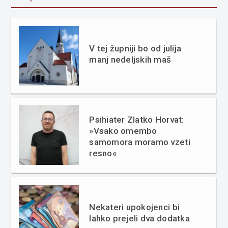
V tej župniji bo od julija
manj nedeljskih maš
Psihiater Zlatko Horvat:
»Vsako omembo
samomora moramo vzeti
resno«
Nekateri upokojenci bi
lahko prejeli dva dodatka