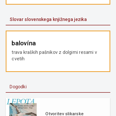
Slovar slovenskega knjižnega jezika
balovína
trava kraških pašnikov z dolgimi resami v
cvetih
Dogodki
Otvoritev slikarske