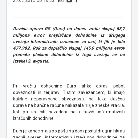
27.07.2012 ob 10:33
Davčna uprava RS (Durs) bo danes vrnila skupaj 53,7
milijona evrov preplačane dohodnine iz drugega
svežnja informativnih izračunov za lani, ki jih je bilo
477.982. Rok za doplačilo skupaj 145,9 milijona evrov
premalo plačane dohodnine iz tega svežnja se bo
iztekel 2. avgusta.
Pri vračilu dohodnine Durs lahko opravi pobot
obveznosti in terjatev. Tistim zavezancem, ki imajo
kakšne neporavnane obveznosti, bo tako davčna
uprava na bančne račune nakazala nižje zneske vračila,
kot pa so bili navedeni na njihovih informativnih
izračunih dohodnine.
Durs je konec maja po pošti na dom poslal drugi in hkrati
zadnji sveženj informativnih izračunov dohodnine za