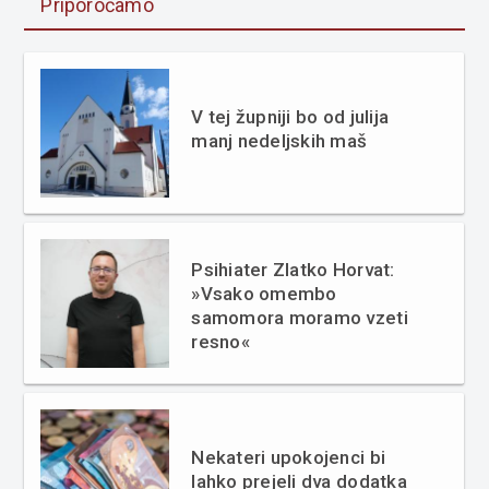
Priporočamo
V tej župniji bo od julija
manj nedeljskih maš
Psihiater Zlatko Horvat:
»Vsako omembo
samomora moramo vzeti
resno«
Nekateri upokojenci bi
lahko prejeli dva dodatka