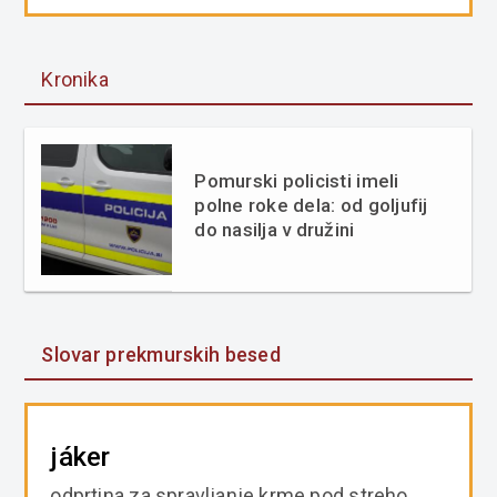
Kronika
Pomurski policisti imeli
polne roke dela: od goljufij
do nasilja v družini
Slovar prekmurskih besed
jáker
odprtina za spravljanje krme pod streho