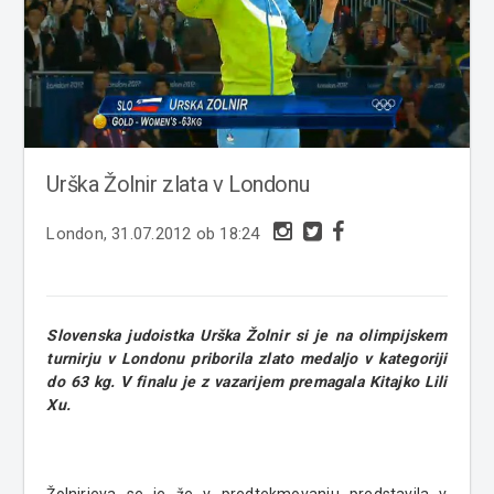
Urška Žolnir zlata v Londonu
London, 31.07.2012 ob 18:24
Slovenska judoistka Urška Žolnir si je na olimpijskem
turnirju v Londonu priborila zlato medaljo v kategoriji
do 63 kg. V finalu je z vazarijem premagala Kitajko Lili
Xu.
Žolnirjeva se je že v predtekmovanju predstavila v