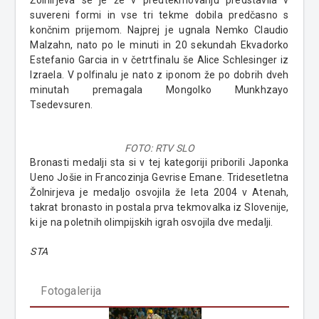
suvereni formi in vse tri tekme dobila predčasno s
končnim prijemom. Najprej je ugnala Nemko Claudio
Malzahn, nato po le minuti in 20 sekundah Ekvadorko
Estefanio Garcia in v četrtfinalu še Alice Schlesinger iz
Izraela. V polfinalu je nato z iponom že po dobrih dveh
minutah premagala Mongolko Munkhzayo
Tsedevsuren.
FOTO: RTV SLO
Bronasti medalji sta si v tej kategoriji priborili Japonka
Ueno Jošie in Francozinja Gevrise Emane. Tridesetletna
Žolnirjeva je medaljo osvojila že leta 2004 v Atenah,
takrat bronasto in postala prva tekmovalka iz Slovenije,
ki je na poletnih olimpijskih igrah osvojila dve medalji.
STA
Fotogalerija