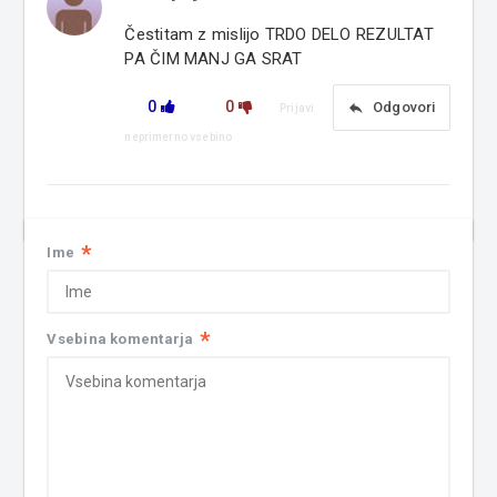
Čestitam z mislijo TRDO DELO REZULTAT
PA ČIM MANJ GA SRAT
0
0
reply
Odgovori
Prijavi
neprimerno vsebino
*
Ime
*
Vsebina komentarja