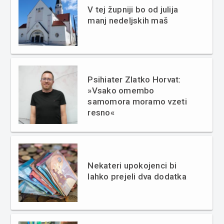
V tej župniji bo od julija
manj nedeljskih maš
Psihiater Zlatko Horvat:
»Vsako omembo
samomora moramo vzeti
resno«
Nekateri upokojenci bi
lahko prejeli dva dodatka