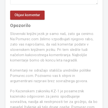
Opozorilo
Slovenski knjižni jezik je samo naš, zato ga cenimo.
Na Pomurec.com želimo vzpodbujati njegovo rabo,
zato vas naprošamo, da vaš komentar podate v
slovenskem knjižnem jeziku. Pri tem sledite tudi
načelom kakovostnega komentiranja. Najboljše
komentarje bomo ob koncu leta nagradili.
Komentarji ne odražajo stališča uredniške politike
Pomurec.com. Pozivamo vas k strpni in
argumentirani razpravi brez sovražnega govora.
Po Kazenskem zakoniku KZ-1 je posameznik
kazensko odgovoren za javno spodbujanje
sovraštva, nasilja ali nestrpnosti ter za grožnjo, da bo
napadel življenje ali telo druge osebe. Pomurec.com