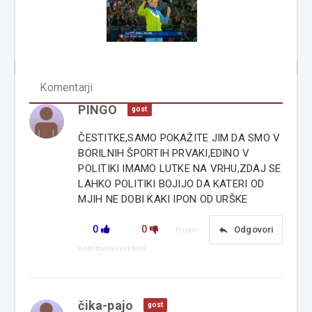
Komentarji
PINGO
gost
ČESTITKE,SAMO POKAŽITE JIM DA SMO V
BORILNIH ŠPORTIH PRVAKI,EDINO V
POLITIKI IMAMO LUTKE NA VRHU,ZDAJ SE
LAHKO POLITIKI BOJIJO DA KATERI OD
MJIH NE DOBI KAKI IPON OD URŠKE
0
0
reply
Odgovori
Prijavi
neprimerno vsebino
čika-pajo
gost