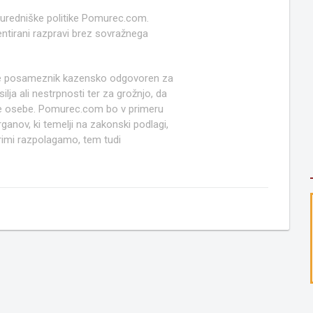
 uredniške politike Pomurec.com.
ntirani razpravi brez sovražnega
e posameznik kazensko odgovoren za
lja ali nestrpnosti ter za grožnjo, da
ruge osebe. Pomurec.com bo v primeru
anov, ki temelji na zakonski podlagi,
rimi razpolagamo, tem tudi