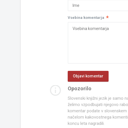
*
Vsebina komentarja
info_outline
Opozorilo
Slovenski knjižni jezik je samo
želimo vzpodbujati njegovo rab
komentar podate v slovenskem kn
načelom kakovostnega komentir
koncu leta nagradili.