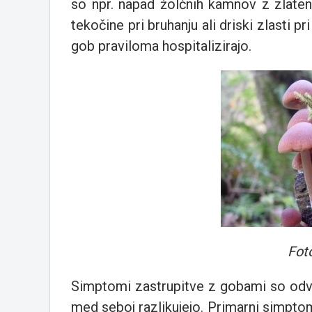
so npr. napad žolčnih kamnov z zlateni
tekočine pri bruhanju ali driski zlasti pri
gob praviloma hospitalizirajo.
Fot
Simptomi zastrupitve z gobami so odvi
med seboj razlikujejo. Primarni simptom