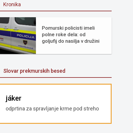
Kronika
Pomurski policisti imeli
polne roke dela: od
goljufij do nasilja v družini
Slovar prekmurskih besed
jáker
odprtina za spravljanje krme pod streho