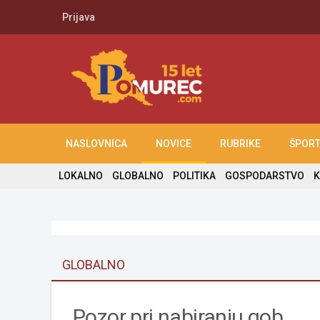
Prijava
NASLOVNICA
NOVICE
RUBRIKE
ŠPOR
LOKALNO
GLOBALNO
POLITIKA
GOSPODARSTVO
K
GLOBALNO
Pozor pri nabiranju gob