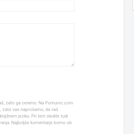
 naš, zato ga cenimo. Na Pomurec.com
o, zato vas naprošamo, da vaš
jižnem jeziku. Pri tem sledite tudi
anja. Najboljše komentarje bomo ob