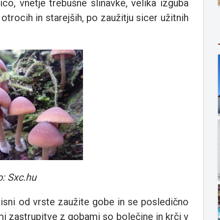
co, vnetje trebušne slinavke, velika izguba
 otrocih in starejših, po zaužitju sicer užitnih
o: Sxc.hu
sni od vrste zaužite gobe in se posledično
i zastrupitve z gobami so bolečine in krči v