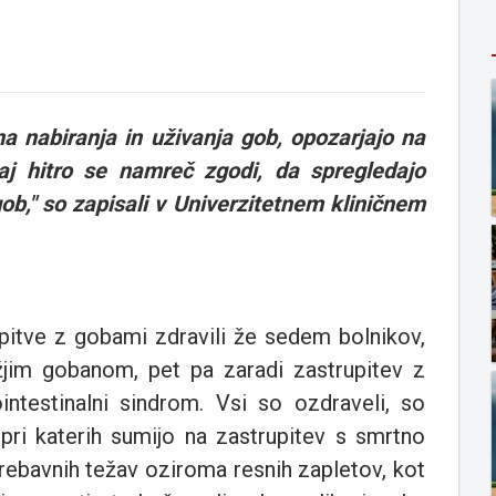
na nabiranja in uživanja gob, opozarjajo na
aj hitro se namreč zgodi, da spregledajo
ob," so zapisali v Univerzitetnem kliničnem
upitve z gobami zdravili že sedem bolnikov,
žjim gobanom, pet pa zaradi zastrupitev z
intestinalni sindrom. Vsi so ozdraveli, so
 pri katerih sumijo na zastrupitev s smrtno
prebavnih težav oziroma resnih zapletov, kot