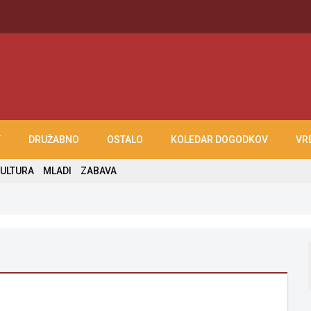
T
DRUŽABNO
OSTALO
KOLEDAR DOGODKOV
VR
ULTURA
MLADI
ZABAVA