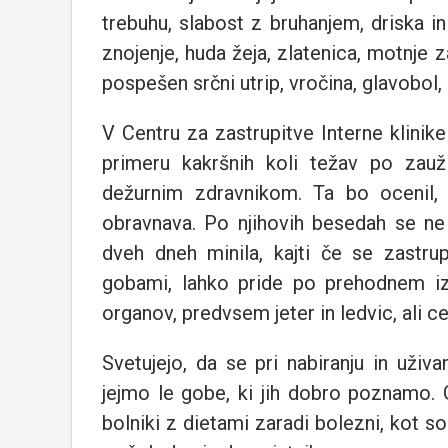
trebuhu, slabost z bruhanjem, driska 
znojenje, huda žeja, zlatenica, motnje za
pospešen srčni utrip, vročina, glavobol,
V Centru za zastrupitve Interne klini
primeru kakršnih koli težav po zauž
dežurnim zdravnikom. Ta bo ocenil, a
obravnava. Po njihovih besedah se ne
dveh dneh minila, kajti če se zastru
gobami, lahko pride po prehodnem iz
organov, predvsem jeter in ledvic, ali ce
Svetujejo, da se pri nabiranju in uživa
jejmo le gobe, ki jih dobro poznamo. G
bolniki z dietami zaradi bolezni, kot so