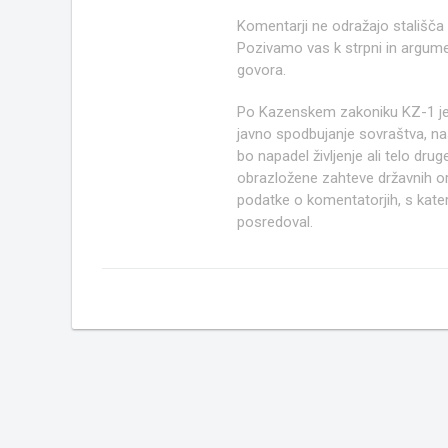
Komentarji ne odražajo stališča
Pozivamo vas k strpni in argume
govora.
Po Kazenskem zakoniku KZ-1 j
javno spodbujanje sovraštva, nasi
bo napadel življenje ali telo d
obrazložene zahteve državnih org
podatke o komentatorjih, s kate
posredoval.