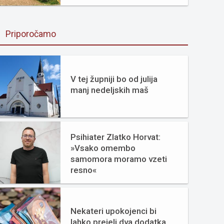
Priporočamo
V tej župniji bo od julija
manj nedeljskih maš
Psihiater Zlatko Horvat:
»Vsako omembo
samomora moramo vzeti
resno«
Nekateri upokojenci bi
lahko prejeli dva dodatka