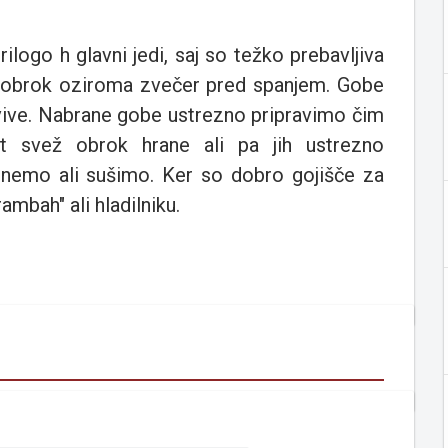
ogo h glavni jedi, saj so težko prebavljiva
vni obrok oziroma zvečer pred spanjem. Gobe
črvive. Nabrane gobe ustrezno pripravimo čim
t svež obrok hrane ali pa jih ustrezno
znemo ali sušimo. Ker so dobro gojišče za
rambah" ali hladilniku.