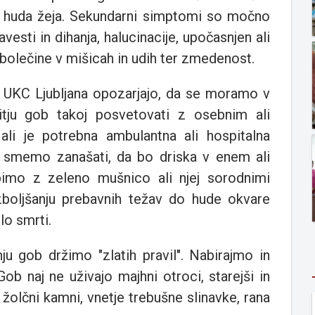
in huda žeja. Sekundarni simptomi so močno
vesti in dihanja, halucinacije, upočasnjen ali
 bolečine v mišicah in udih ter zmedenost.
ke UKC Ljubljana opozarjajo, da se moramo v
itju gob takoj posvetovati z osebnim ali
li je potrebna ambulantna ali hospitalna
 smemo zanašati, da bo driska v enem ali
pimo z zeleno mušnico ali njej sorodnimi
boljšanju prebavnih težav do hude okvare
lo smrti.
nju gob držimo "zlatih pravil". Nabirajmo in
ob naj ne uživajo majhni otroci, starejši in
 žolčni kamni, vnetje trebušne slinavke, rana