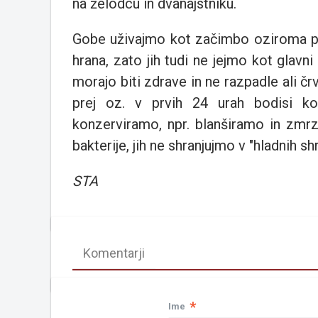
na želodcu in dvanajstniku.
Gobe uživajmo kot začimbo oziroma pril
hrana, zato jih tudi ne jejmo kot gla
morajo biti zdrave in ne razpadle ali 
prej oz. v prvih 24 urah bodisi ko
konzerviramo, npr. blanširamo in zmr
bakterije, jih ne shranjujmo v "hladnih sh
STA
Komentarji
*
Ime