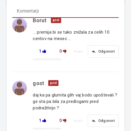
Komentarji
Borut
gost
... premija bi se tako znižala za celih 10
centov na mesec ...
1
0
reply
Odgovori
Prijavi
neprimerno vsebino
gost
gost
daj ka pa glumita glih vaj bodo upoštevali ?
ge sta pa bila za predlogami pred
podražitvijo ?
1
0
reply
Odgovori
Prijavi
neprimerno vsebino