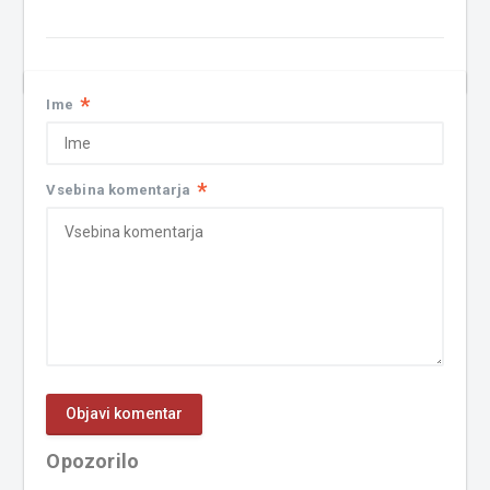
*
Ime
*
Vsebina komentarja
Opozorilo