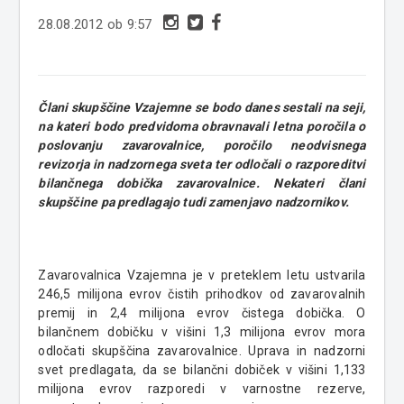
28.08.2012 ob 9:57
Člani skupščine Vzajemne se bodo danes sestali na seji,
na kateri bodo predvidoma obravnavali letna poročila o
poslovanju zavarovalnice, poročilo neodvisnega
revizorja in nadzornega sveta ter odločali o razporeditvi
bilančnega dobička zavarovalnice. Nekateri člani
skupščine pa predlagajo tudi zamenjavo nadzornikov.
Zavarovalnica Vzajemna je v preteklem letu ustvarila
246,5 milijona evrov čistih prihodkov od zavarovalnih
premij in 2,4 milijona evrov čistega dobička. O
bilančnem dobičku v višini 1,3 milijona evrov mora
odločati skupščina zavarovalnice. Uprava in nadzorni
svet predlagata, da se bilančni dobiček v višini 1,133
milijona evrov razporedi v varnostne rezerve,