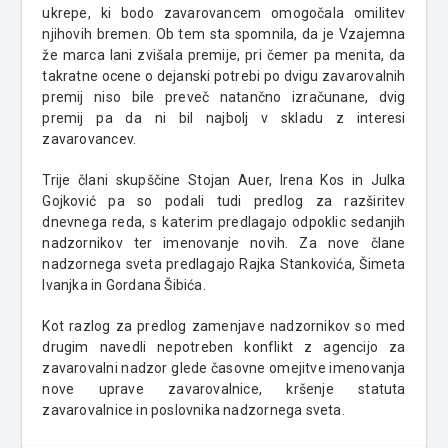
ukrepe, ki bodo zavarovancem omogočala omilitev
njihovih bremen. Ob tem sta spomnila, da je Vzajemna
že marca lani zvišala premije, pri čemer pa menita, da
takratne ocene o dejanski potrebi po dvigu zavarovalnih
premij niso bile preveč natančno izračunane, dvig
premij pa da ni bil najbolj v skladu z interesi
zavarovancev.
Trije člani skupščine Stojan Auer, Irena Kos in Julka
Gojković pa so podali tudi predlog za razširitev
dnevnega reda, s katerim predlagajo odpoklic sedanjih
nadzornikov ter imenovanje novih. Za nove člane
nadzornega sveta predlagajo Rajka Stankovića, Šimeta
Ivanjka in Gordana Šibića.
Kot razlog za predlog zamenjave nadzornikov so med
drugim navedli nepotreben konflikt z agencijo za
zavarovalni nadzor glede časovne omejitve imenovanja
nove uprave zavarovalnice, kršenje statuta
zavarovalnice in poslovnika nadzornega sveta.