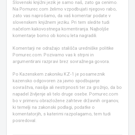
Slovenski knjižni jezik je samo naš, zato ga cenimo.
Na Pomurec.com želimo vzpodbujati njegovo rabo,
zato vas naprošamo, da vaš komentar podate v
slovenskem knjižnem jeziku. Pri tem sledite tudi
načelom kakovostnega komentiranja. Najboljše
komentarje bomo ob koncu leta nagradili.
Komentarji ne odražajo stališča uredniške politike
Pomurec.com. Pozivamo vas k strpni in
argumentirani razpravi brez sovražnega govora.
Po Kazenskem zakoniku KZ-1 je posameznik
kazensko odgovoren za javno spodbujanje
sovraštva, nasilja ali nestrpnosti ter za grožnjo, da bo
napadel življenje ali telo druge osebe. Pomurec.com
bo v primeru obrazložene zahteve državnih organov,
ki temelji na zakonski podlagi, podatke o
komentatorjih, s katerimi razpolagamo, tem tudi
posredoval.