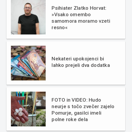
Psihiater Zlatko Horvat:
»Vsako omembo
samomora moramo vzeti
resno«
Nekateri upokojenci bi
lahko prejeli dva dodatka
FOTO in VIDEO: Hudo
neurje s točo zvečer zajelo
Pomurje, gasilci imeli
polne roke dela