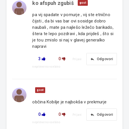
ko afspuh zgubiš
gost
pa vij spadate v pomurje , vij ste etnično
čijsti , da bi vas bar ovi sosidge dobro
naubali , mate pa najlešo ležečo barikado,
štera te lepo pozdravi , kda prijdeš , što si
je tou zmislo si naj v glavej generalko
napravi
3
0
reply
Odgovori
Prijavi
neprimerno vsebino
gost
občina Kobilje je najbokša v prekmurje
0
0
reply
Odgovori
Prijavi
neprimerno vsebino