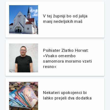
V tej župniji bo od julija
manj nedeljskih maš
Psihiater Zlatko Horvat:
»Vsako omembo
samomora moramo vzeti
resno«
Nekateri upokojenci bi
lahko prejeli dva dodatka