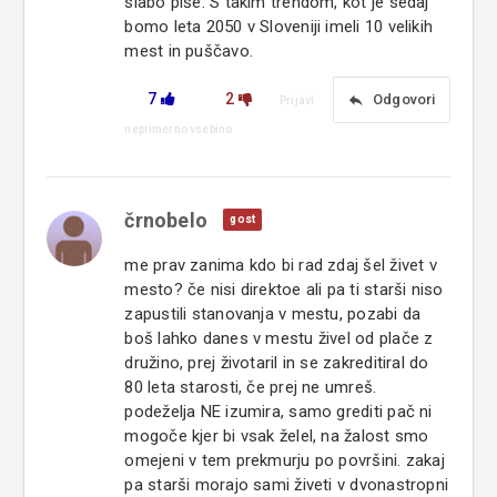
slabo piše. S takim trendom, kot je sedaj
bomo leta 2050 v Sloveniji imeli 10 velikih
mest in puščavo.
7
2
reply
Odgovori
Prijavi
neprimerno vsebino
črnobelo
gost
me prav zanima kdo bi rad zdaj šel živet v
mesto? če nisi direktoe ali pa ti starši niso
zapustili stanovanja v mestu, pozabi da
boš lahko danes v mestu živel od plače z
družino, prej životaril in se zakreditiral do
80 leta starosti, če prej ne umreš.
podeželja NE izumira, samo grediti pač ni
mogoče kjer bi vsak želel, na žalost smo
omejeni v tem prekmurju po površini. zakaj
pa starši morajo sami živeti v dvonastropni