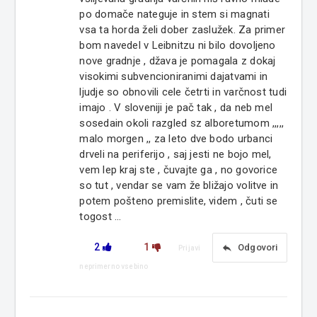
po domače nateguje in stem si magnati
vsa ta horda želi dober zaslužek. Za primer
bom navedel v Leibnitzu ni bilo dovoljeno
nove gradnje , džava je pomagala z dokaj
visokimi subvencioniranimi dajatvami in
ljudje so obnovili cele četrti in varčnost tudi
imajo . V sloveniji je pač tak , da neb mel
sosedain okoli razgled sz alboretumom ,,,,,
malo morgen ,, za leto dve bodo urbanci
drveli na periferijo , saj jesti ne bojo mel,
vem lep kraj ste , čuvajte ga , no govorice
so tut , vendar se vam že bližajo volitve in
potem pošteno premislite, videm , čuti se
togost ...
2
1
reply
Odgovori
Prijavi
neprimerno vsebino