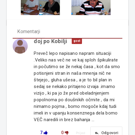
Komentarji
doj po Kobilji
gost
Preveč lepo napisano napram situaciji
.Veliko nas več ne ve kaj sploh špikulirate
in počutimo se že nekaj časa , kot da smo
potisnjeni stran in naša mnenja nič ne
štejejo., gluha ušesa , a je to bil plan in
sedaj se nekako pritajeno izvaja .imamo
vizijo , ki pa jo že pred obeladnjenjem
popolnoma po doušnikih očrnite , da mi
nimamo pojma , bomo mogoče kdaj tudi
imeli in v upanju konsenznega dela bomo
VEČ naredili in brez bahanja ...
7
0
reply
Odgovori
Prijavi