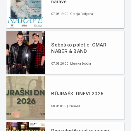
narave
07.08 19:00 | Gornja Radgona
Soboško poletje: OMAR
NABER & BAND
07.08 20:00 | Murska Sobota
BÜJRAŠKI DNEVI 2026
08.08 8:00 | Ižakovci
Dan odprtih vrat razstave