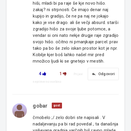
hiši, mladi bi pa raje še kje novo hišo.
zakaj? ni strpnosti. Če imajo denar naj
kupijo in gradijo, če ne pa naj ne jokajo
kako je vse drago. ali še večji absurd. starši
zgradijo hišo za svoje ljube potomce, a
vendar si oni nato nekje drugje raje zgradijo
svojo hišo. očitno ni pmanjkaje parcel. prav
tako pa bo še zelo iskan prostor kot je npr.
Kobilje kjer boš lahko našel mir pred
množico ljudi ki se gnetejo v mestih.
4
1
reply
Odgovori
Prijavi
neprimerno vsebino
gobar
gost
črnobelo ;/ zelo dobri ste napisali . V
nadaljevanju pa bi rad povedal , ta današnja
vsiljevana gradnja varčnih hiš ravno mlade