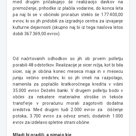
med drugim pričakujejo še realizacijo davkov na
premoženje, prihodke iz plačila vodarine, do konca leta
pa naj bi se v občinski proračun steklo še 177.400,00
evrov, ki so jih pridobili za izgradnjo centra za izvajanje
kulturne dejavnosti (skupno naj bi iz tega naslova letos
dobili 367.369,00 evrov).
Od načrtovanih odhodkov so jih ob prvem polletju
porabili 48 odstotkov. Realizacije je sicer nižja, kot bi bila
sicer, saj je občina konec meseca maja in v mesecu
juniju večino sredstev, ki so jih imeli na razpolago,
namenila za poplačilo kratkoročnega kredita v višini
35.000 evrov Deželni banki. V drugem polletju bodo v
občini za nekatere materialne stroške in tekoče
transferje v proračunu morali zagotoviti dodatna
sredstva. Med drugim tudi 2.000 evrov za čiščenje
potoka, 3.700 evrov za odvoz smeti, dodatnih 1.000
evrov za izdelavo spletne strani občine.
Mladi bi gradili, a nimajo kje