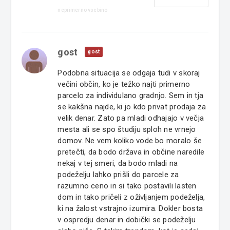
neprimerno vsebino
gost
gost
Podobna situacija se odgaja tudi v skoraj
večini občin, ko je težko najti primerno
parcelo za individulano gradnjo. Sem in tja
se kakšna najde, ki jo kdo privat prodaja za
velik denar. Zato pa mladi odhajajo v večja
mesta ali se spo študiju sploh ne vrnejo
domov. Ne vem koliko vode bo moralo še
pretečti, da bodo država in občine naredile
nekaj v tej smeri, da bodo mladi na
podeželju lahko prišli do parcele za
razumno ceno in si tako postavili lasten
dom in tako pričeli z oživljanjem podeželja,
ki na žalost vstrajno izumira. Dokler bosta
v ospredju denar in dobički se podeželju