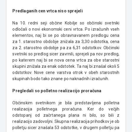
Predlaganih cen vrtca niso sprejeli
Na 10. redni seji občine Kobilje so občinski svetniki
odločali o novi ekonomski ceni vrtca. Po izračunih vseh
elementov, naj bi se po obravnavanem predlogu cena
za 1. starostno obdobje znižala za 3,30 odstotka, cena
za 2. starostno obdobje pa za 6,31 odstotkov. Občinski
svetniki so predlog sicer zavrnili, sprejeli pa nov predlog,
po katerem naj bi se nova cena vrtca za obe starostni
skupini znižala za enak odstotek. Ta naj bi znašal okoli 5
odstotkov. Nove cene varstva otrok v obeh starostnih
skupinah bodo tako znane po naknadnih izračunih.
Pregledali so polletno realizacijo proračuna
Občinskim svetnikom je bila predstavljena polletna
realizacija polletnega proračuna. Ker do večjih
odstopanj od začrtanega plana ni bilo, so bili z
realizacijo zadovoljni. Skupna realizacija prihodkov je ob
polletju sicer znašala 53 odstotke, v drugem polletju pa