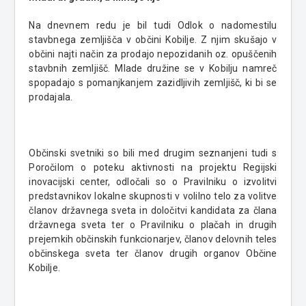
Na dnevnem redu je bil tudi Odlok o nadomestilu
stavbnega zemljišča v občini Kobilje. Z njim skušajo v
občini najti način za prodajo nepozidanih oz. opuščenih
stavbnih zemljišč. Mlade družine se v Kobilju namreč
spopadajo s pomanjkanjem zazidljivih zemljišč, ki bi se
prodajala.
Občinski svetniki so bili med drugim seznanjeni tudi s
Poročilom o poteku aktivnosti na projektu Regijski
inovacijski center, odločali so o Pravilniku o izvolitvi
predstavnikov lokalne skupnosti v volilno telo za volitve
članov državnega sveta in določitvi kandidata za člana
državnega sveta ter o Pravilniku o plačah in drugih
prejemkih občinskih funkcionarjev, članov delovnih teles
občinskega sveta ter članov drugih organov Občine
Kobilje.