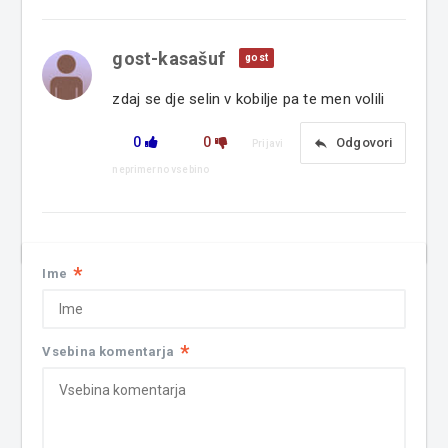
gost-kasašuf
gost
zdaj se dje selin v kobilje pa te men volili
0
0
reply
Odgovori
Prijavi
neprimerno vsebino
*
Ime
*
Vsebina komentarja