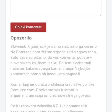
Opozorilo
Slovenski knjižni jezik je samo naš, zato ga cenimo.
Na Pomurec.com želimo vzpodbujati njegovo rabo,
zato vas naprošamo, da vaš komentar podate v
slovenskem knjižnem jeziku. Pri tem sledite tudi
načelom kakovostnega komentiranja. Najboljše
komentarje bomo ob koncu leta nagradili.
Komentarji ne odražajo stališča uredniške politike
Pomurec.com. Pozivamo vas k strpni in
argumentirani razpravi brez sovražnega govora.
Po Kazenskem zakoniku KZ-1 je posameznik
kazensko odgovoren za javno spodbujanje